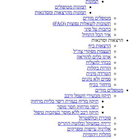
תמונות
תמונות מטיפולים
תמונות מהרצאות ומסדנאות
מטופלים מודים
תשובות לשאלות נפוצות (FAQ)
כתבות על סיגי
איך הכל התחיל
הרצאות וסדנאות
הרצאות כיף
העצמת מפקדי צה"ל
ארגז כלים להוראה
בכוחי להצליח
הורות בקלות
הטרדה מינית
סמים ולא נהנים
מיחזור בכיף
מטופלים מודים
תיקון מכשירי חשמל ורכב
תיקון מדיח בעזרת ריפוי כליות מרחוק
ריפוי מרחוק חסך מוסך
תיקון רכב ללא מוסך בעקבות טיפול
סוכרת וכולסטרול
ירידה במשקל ובלוטת התריס
אלרגיה עייפות ומפרקים
מחלות זיהומיות