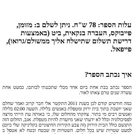
עלות הספר: 78 ש"ח. ניתן לשלם ב: מזומן,
פייבוקס, העברה בנקאית, ביט (באמצעות
דרישת תשלום שתישלח אליך ממשולם/גרואו),
פייפאל.
איך נכתב הספר?
הספר נכתב בבת אחת ביום אחד מבלי שתכננתי לכותבו, כמעט אחת
עשרה שנים טרם צאתו לאור.
כמה חודשים קודם לכן בשנת 2011 התקשר אלי חבר קרוב ואמר שחלם
שאני יושבת בתוך בית ירוק ומטפלת באנשים בלילה. השעה 02:00 בלילה
ואנשים רבים מי בתור.
צחקתי מהחלום שלו, כי באותה עת הייתי מרצה
לפסיכולוגיה וכלל לא ידעתי שאני מיועדת להיות מטפלת.
אגב, החלום הזה
התגשם כולל הבית הירוק (זה צבע הקירות החיצוניים בקליניקה שלי כיום)
למעט שטויות שיש בכל חלום. השטויות זה שבטח ובטח לא אטפל ב