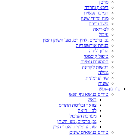
סרטן
דיכאון וחרדה
תמיכה נפשית
מוח ונדודי שינה
קשב וריכוז
לב-ריאה
עיכול
גב, ברכיים, לחץ דם, מע' השתן והמין
בעיות אורטופדיות
הריון ולידה
טיפול קוסמטי
תסמונות גנטיות
רגישות לקרינה
גמילה
שד וערמונית
שונות
טור גוף-נפש
טורים בנושא גוף ונפש
ראש
צוואר ובלוטת התריס
לב – ריאה
מערכת העיכול
גב, ברכיים, מע' השתן
שד, ערמונית ואברי המין
טורים בנושאים שונים