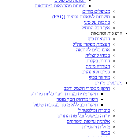
תמונות מטיפולים
תמונות מהרצאות ומסדנאות
מטופלים מודים
תשובות לשאלות נפוצות (FAQ)
כתבות על סיגי
איך הכל התחיל
הרצאות וסדנאות
הרצאות כיף
העצמת מפקדי צה"ל
ארגז כלים להוראה
בכוחי להצליח
הורות בקלות
הטרדה מינית
סמים ולא נהנים
מיחזור בכיף
מטופלים מודים
תיקון מכשירי חשמל ורכב
תיקון מדיח בעזרת ריפוי כליות מרחוק
ריפוי מרחוק חסך מוסך
תיקון רכב ללא מוסך בעקבות טיפול
סוכרת וכולסטרול
ירידה במשקל ובלוטת התריס
אלרגיה עייפות ומפרקים
מחלות זיהומיות
סרטן