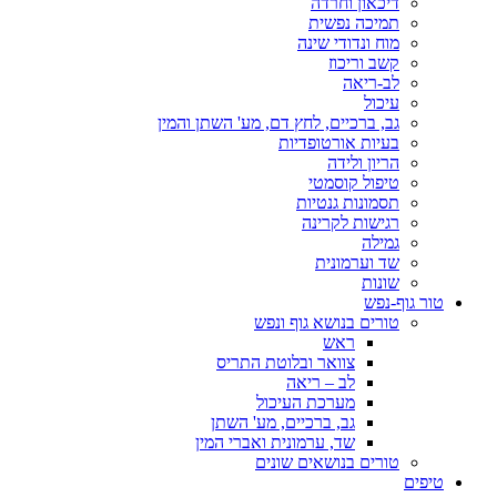
דיכאון וחרדה
תמיכה נפשית
מוח ונדודי שינה
קשב וריכוז
לב-ריאה
עיכול
גב, ברכיים, לחץ דם, מע' השתן והמין
בעיות אורטופדיות
הריון ולידה
טיפול קוסמטי
תסמונות גנטיות
רגישות לקרינה
גמילה
שד וערמונית
שונות
טור גוף-נפש
טורים בנושא גוף ונפש
ראש
צוואר ובלוטת התריס
לב – ריאה
מערכת העיכול
גב, ברכיים, מע' השתן
שד, ערמונית ואברי המין
טורים בנושאים שונים
טיפים