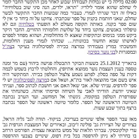
02:00 בלילה כי יש גבולות לעבודה! שבוע לאחר מכן התקשר החבר לומר
לי שחלם שהוא אומר לילדיו: "תראו, ילדים, הנה סיגי שוב בטלוויזיה"
כאילו זה דבר שגרתי לגמרי. כעבור כמה שבועות החבר התקשר לבשר
שחלם,
שאני חותמת בקניון על ספר שכתבתי. צחקנו על זה ביחד כי אין לי
שום ספר בקנה. באותה תקופה מעולם לא הופעתי
בטלויזיה
וגם לא
טיפלתי באנשים. צחקנו ביחד על שלושת חלומותיו ההזויים. החבר היקר
ביקש ממני בנימוס ובתקיפות שאצא לו מהחלומות, ושהוא מפחד לספרם
לאישתו שמא תחשוד בכוונותיו… שכחתי
לגמרי
מענין החלומות,
והמשכתי במרץ בעבודתי כמרצה בכירה לפסיכולוגיה בעיקר ב
צה"ל
ובמסגרות ל
בני נוער בסיכון
.
בתאריך 25.1.2012 בשעות הבוקר התבטלה פגישה ביהוד (עם מר זמנה
טספה בענין העצמת נוער ממוצא אתיופי), והחלטתי
לרבוץ
בשמש
לכמה
דקות
על ספה בסלון. לפתע נשמע צלצול הטלפון בביתי. המתקשר היה
איש בשם אבי מהוצאה לאור בת"א, ושאל אם כ
מרצה לפסיכולוגיה
יש לי
ספר להדפיס. עניתי שלא. אבי שאל האם אני חושבת לכתוב ספר, ועניתי
שאיני יודעת. הודיתי לאבי על השיחה וסיימתי אותה. כשהנחתי את
שפורפרת הטלפון במקומה, ניגשתי אל המחשב, ועד הערב נכתבה
הטיוטה הראשונה של הספר. כלומר טיוטה ראשונה של
הספר נכתבה
ברצף בתוך שבע שעות.
מאז עבר הספר אלפי שינויים בעריכה, בניקוד- תודה לגב' גליה הראל,
בציורים של הציירת גב'
פ
ולינה ז'יבוב, ובאיורים של המעצבת הגרפית גב'
עדי קולקובסקי.
עברתי תלאות של ממש בהוצאה עצמית. הפורמט הרחב
בו בחרתי לא ניתן להדפסה בכל בית דפוס, שינויים בצבעי ההדפסה