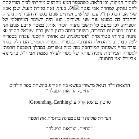
לעומת המקור, וכן הלאה. כשהספר הגיע מהדפוס מיהרתי לבית הורי לתת
להם עותק. למחרת אבי נפטר
. בעיני, זאת סגירת מעגל, שכן אבא
שלי אברהם גולן ז"ל עבד שלושים ושתיים שנים בספריה העירונית נתניה,
והתנדב בה כמעט עוד שני עשורים. הוא היה השומר המיתולוגי של
הספריה, לכן כמעט כל תושבי נתניה הכירו אותו.
במשך ארבע שנים
אני
עבדתי כספרנית בספריה, כשעוד היתה בבנין הישן ברח' שמואל הנציב 30
נתניה בהיותי סטודנטית לפסיכולוגיה. גם אחותי הקטנה עבדה בספריה
לזמן קצר, ובתי הגדולה התנדבה בספריה. ספריה וספרים הם חלק בלתי
נפרד מחיי משפחתי המורחבת מזה כמה עשורים. במהלך השבעה תרמתי
לספריה העירונית נתניה עותק של ספרי לעילוי נשמת אבי ז"ל.
בתמונה-
אבי ז"ל ואני בחתונה.
הרצאת ד"ר דניאל מישורי בנושא ביו-האקינג בהשקת ספר הילדים
"החיים- הוראות הפעלה"
סרטון בנושא קרקוע (Grounding, Earthing)
הציירת פולינה ז'יבוב מציגה ברוסית את הספר
"החיים- הוראות הפעלה"