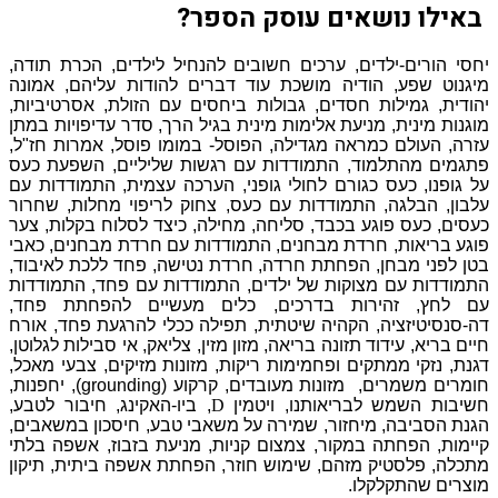
באילו נושאים עוסק הספר?
יחסי הורים-ילדים, ערכים חשובים להנחיל לילדים, הכרת תודה,
מיגנוט שפע, הודיה מושכת עוד דברים להודות עליהם, אמונה
יהודית, גמילות חסדים, גבולות ביחסים עם הזולת, אסרטיביות,
מוגנות מינית, מניעת אלימות מינית בגיל הרך, סדר עדיפויות במתן
עזרה, העולם כמראה מגדילה, הפוסל- במומו פוסל, אמרות חז"ל,
פתגמים מהתלמוד, התמודדות עם רגשות שליליים, השפעת כעס
על גופנו, כעס כגורם לחולי גופני, הערכה עצמית, התמודדות עם
עלבון, הבלגה, התמודדות עם כעס, צחוק לריפוי מחלות, שחרור
כעסים, כעס פוגע בכבד, סליחה, מחילה, כיצד לסלוח בקלות, צער
פוגע בריאות, חרדת מבחנים, התמודדות עם חרדת מבחנים, כאבי
בטן לפני מבחן,
הפחתת חרדה, חרדת נטישה, פחד ללכת לאיבוד,
התמודדות עם מצוקות של ילדים, התמודדות עם פחד, התמודדות
עם לחץ, זהירות בדרכים, כלים מעשיים להפחתת פחד,
דה-סנסיטיזציה, הקהיה שיטתית, תפילה ככלי להרגעת פחד, אורח
חיים בריא, עידוד תזונה בריאה, מזון מזין, צליאק, אי סבילות לגלוטן,
דגנת, נזקי ממתקים ופחמימות ריקות, מזונות מזיקים, צבעי מאכל,
חומרים משמרים, מזונות מעובדים, קרקוע (grounding), יחפנות,
חשיבות השמש לבריאותנו, ויטמין
D
, ביו-האקינג, חיבור לטבע,
הגנת הסביבה, מיחזור, שמירה על משאבי טבע, חיסכון במשאבים,
קיימות, הפחתה במקור, צמצום קניות, מניעת בזבוז, אשפה בלתי
מתכלה, פלסטיק מזהם, שימוש חוזר, הפחתת אשפה ביתית, תיקון
מוצרים שהתקלקלו.