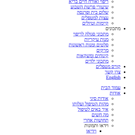
ריפוי ואורח חיים בריא
שיעורי פרשת השבוע
שלום בית ופרנסה
עצות למטפלים
קיימות וטיולים
מתכונים
מתכוני סגולה לריפוי
מנות עיקריות
סלטים ומנות ראשונות
מרקים
קינוחים ומשקאות
מתכוני ילדים
קורס מטפלים
צרו קשר
English
עמוד הבית
אודות
אודות סיגי
מהות הטיפול ועלותו
איך באים לטיפול
מה חשים
תחושות אחרי
וידאו ותמונות
וידיאו