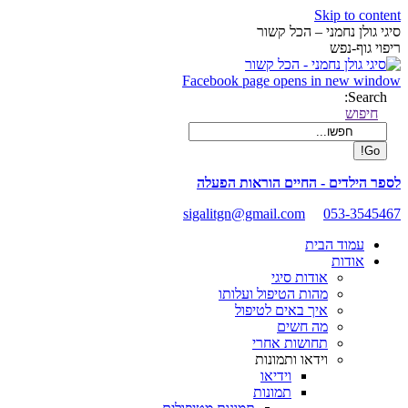
Skip to content
סיגי גולן נחמני – הכל קשור
ריפוי גוף-נפש
Facebook page opens in new window
Search:
חיפוש
לספר הילדים - החיים הוראות הפעלה
sigalitgn@gmail.com
053-3545467
עמוד הבית
אודות
אודות סיגי
מהות הטיפול ועלותו
איך באים לטיפול
מה חשים
תחושות אחרי
וידאו ותמונות
וידיאו
תמונות