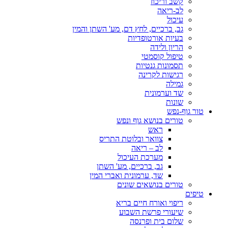
קשב וריכוז
לב-ריאה
עיכול
גב, ברכיים, לחץ דם, מע' השתן והמין
בעיות אורטופדיות
הריון ולידה
טיפול קוסמטי
תסמונות גנטיות
רגישות לקרינה
גמילה
שד וערמונית
שונות
טור גוף-נפש
טורים בנושא גוף ונפש
ראש
צוואר ובלוטת התריס
לב – ריאה
מערכת העיכול
גב, ברכיים, מע' השתן
שד, ערמונית ואברי המין
טורים בנושאים שונים
טיפים
ריפוי ואורח חיים בריא
שיעורי פרשת השבוע
שלום בית ופרנסה