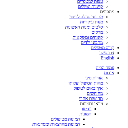
עצות למטפלים
קיימות וטיולים
מתכונים
מתכוני סגולה לריפוי
מנות עיקריות
סלטים ומנות ראשונות
מרקים
קינוחים ומשקאות
מתכוני ילדים
קורס מטפלים
צרו קשר
English
עמוד הבית
אודות
אודות סיגי
מהות הטיפול ועלותו
איך באים לטיפול
מה חשים
תחושות אחרי
וידאו ותמונות
וידיאו
תמונות
תמונות מטיפולים
תמונות מהרצאות ומסדנאות