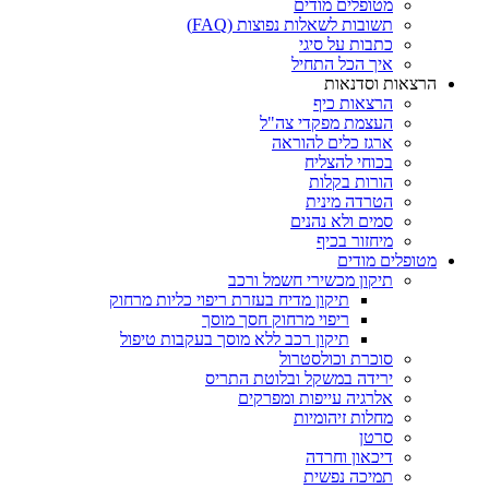
מטופלים מודים
תשובות לשאלות נפוצות (FAQ)
כתבות על סיגי
איך הכל התחיל
הרצאות וסדנאות
הרצאות כיף
העצמת מפקדי צה"ל
ארגז כלים להוראה
בכוחי להצליח
הורות בקלות
הטרדה מינית
סמים ולא נהנים
מיחזור בכיף
מטופלים מודים
תיקון מכשירי חשמל ורכב
תיקון מדיח בעזרת ריפוי כליות מרחוק
ריפוי מרחוק חסך מוסך
תיקון רכב ללא מוסך בעקבות טיפול
סוכרת וכולסטרול
ירידה במשקל ובלוטת התריס
אלרגיה עייפות ומפרקים
מחלות זיהומיות
סרטן
דיכאון וחרדה
תמיכה נפשית