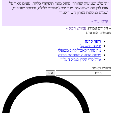
זהו סלט שעועית שחורה. מחזק מאד תיפקודי כליות. טעים מאד על
אורז לבן וגם כשלעצמו. מנביטים (משרים ללילה, ובבוקר שוטפים,
ושמים במסננת בארון חשוך לעוד
קראו עוד »
« הקודם
עמוד
1
עמוד
2
הבא »
פוסטים אחרונים
ריפוי סרטן
ירידה במשקל
מה מותר לאכול לרוב מטופלי
שיחת הרגעה והפחתת חרדה
טיול סוף הקיץ בגליל העליון
חיפוש באתר
Search: