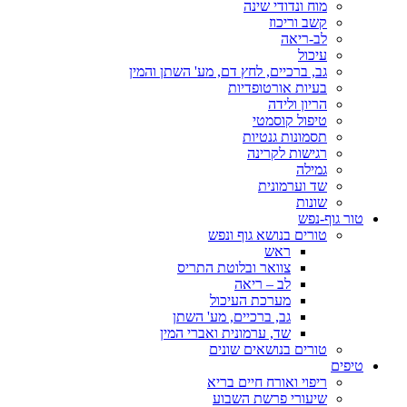
מוח ונדודי שינה
קשב וריכוז
לב-ריאה
עיכול
גב, ברכיים, לחץ דם, מע' השתן והמין
בעיות אורטופדיות
הריון ולידה
טיפול קוסמטי
תסמונות גנטיות
רגישות לקרינה
גמילה
שד וערמונית
שונות
טור גוף-נפש
טורים בנושא גוף ונפש
ראש
צוואר ובלוטת התריס
לב – ריאה
מערכת העיכול
גב, ברכיים, מע' השתן
שד, ערמונית ואברי המין
טורים בנושאים שונים
טיפים
ריפוי ואורח חיים בריא
שיעורי פרשת השבוע