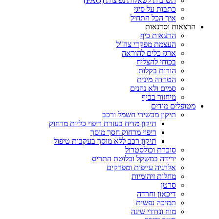
תשובות לשאלות נפוצות (FAQ)
כתבות על סיגי
איך הכל התחיל
הרצאות וסדנאות
הרצאות כיף
העצמת מפקדי צה"ל
ארגז כלים להוראה
בכוחי להצליח
הורות בקלות
הטרדה מינית
סמים ולא נהנים
מיחזור בכיף
מטופלים מודים
תיקון מכשירי חשמל ורכב
תיקון מדיח בעזרת ריפוי כליות מרחוק
ריפוי מרחוק חסך מוסך
תיקון רכב ללא מוסך בעקבות טיפול
סוכרת וכולסטרול
ירידה במשקל ובלוטת התריס
אלרגיה עייפות ומפרקים
מחלות זיהומיות
סרטן
דיכאון וחרדה
תמיכה נפשית
מוח ונדודי שינה