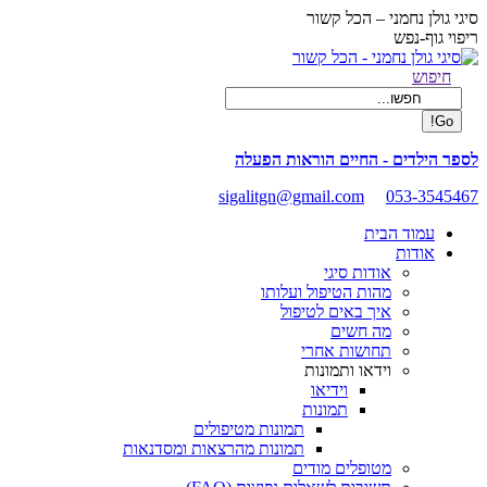
Skip
סיגי גולן נחמני – הכל קשור
to
ריפוי גוף-נפש
content
Facebook
Search:
חיפוש
page
opens
in
new
לספר הילדים - החיים הוראות הפעלה
window
sigalitgn@gmail.com
053-3545467
עמוד הבית
אודות
אודות סיגי
מהות הטיפול ועלותו
איך באים לטיפול
מה חשים
תחושות אחרי
וידאו ותמונות
וידיאו
תמונות
תמונות מטיפולים
תמונות מהרצאות ומסדנאות
מטופלים מודים