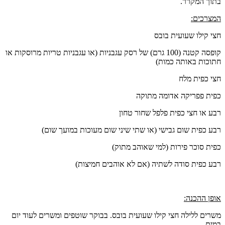
בתוך המקרר.
המצרכים:
חצי קילו שעועית בובס
קופסה קטנה (100 גרם) של רסק עגבניות (או עגבניות טריות מרוסקות או
חתוכות באותה כמות)
חצי כפית מלח
כפית פפריקה אדומה מתוקה
רבע או חצי כפית פלפל שחור טחון
רבע כפית שום גבישי (או שתי שיני שום מעוכות במועך שום)
כפית סוכר פירות (למי שאוהב מתוק)
רבע כפית סודה לשתיה (אם לא אוהבים חמיצות)
אופן ההכנה:
משרים ללילה חצי קילו שעועית בובס. בבוקר שוטפים ומשרים לעוד יום
במים.