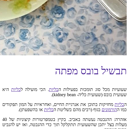
תבשיל בובס מפתה
שעועיות מכל סוג תומכות בפעילות ה
כליות
. הכי מועילה ל
כליות
היא
שעועית בובס (שעועית כליה- kidney bean).
ה
כליות
מחזיקות בתוכן את אנרגיית החיים, ואחראיות על המון תפקודים
כמו ה
הורמונים
בגוף (רבים מהם בשליטת ה
כליות
או בהשפעתן).
אזהרה: ההנבטה נעשתה באביב. בקיץ בטמפרטורות קיצוניות של 40
מעלות בצל יתכן שהשעועית תתקלקל תוך כדי ההנבטה, ואז יש להנביט