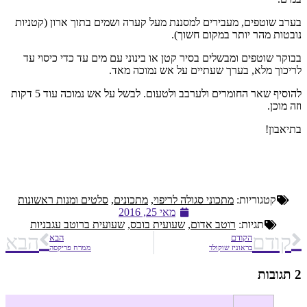
בערב שוטפים, מעבירים למסננת מעל קערה ושמים בתוך ארון (קטניות
נובטות מהר יותר במקום חשוך).
בבוקר שוטפים ומבשלים בסיר קטן או בינוני עם מים עד כדי כיסוי עד
לריכוך מלא, בערך שעתיים על אש נמוכה מאד.
להוסיף שאר החומרים ולערבב ולטעום. לבשל על אש נמוכה עוד 5 דקות
וזה מוכן.
בתיאבון!
קטגוריות:
מתכוני סגולה לריפוי
,
מתכונים
,
סלטים ומנות ראשונות
מאי 25, 2016
תגיות:
רוטב אדום
,
שעועית בובס
,
שעועית ברוטב עגבניות
קודם
הבא
הקודם
הבא
בראוניז שוקולד
ממרח פריקסה
2 תגובות