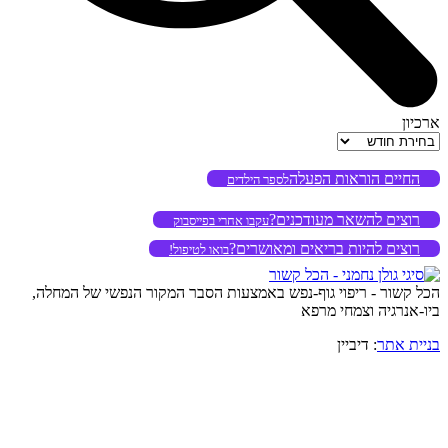
ארכיון
ארכיון
החיים הוראות הפעלה
לספר הילדים
רוצים להשאר מעודכנים?
עקבו אחרי בפייסבוק
רוצים להיות בריאים ומאושרים?
בואו לטיפול!
הכל קשור - ריפוי גוף-נפש באמצעות הסבר המקור הנפשי של המחלה,
ביו-אנרגיה וצמחי מרפא
בניית אתר
: דיביין
o
to
op