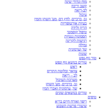
מוח ונדודי שינה
קשב וריכוז
לב-ריאה
עיכול
גב, ברכיים, לחץ דם, מע' השתן והמין
בעיות אורטופדיות
הריון ולידה
טיפול קוסמטי
תסמונות גנטיות
רגישות לקרינה
גמילה
שד וערמונית
שונות
טור גוף-נפש
טורים בנושא גוף ונפש
ראש
צוואר ובלוטת התריס
לב – ריאה
מערכת העיכול
גב, ברכיים, מע' השתן
שד, ערמונית ואברי המין
טורים בנושאים שונים
טיפים
ריפוי ואורח חיים בריא
שיעורי פרשת השבוע