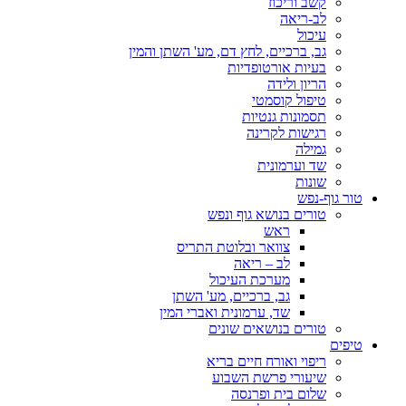
קשב וריכוז
לב-ריאה
עיכול
גב, ברכיים, לחץ דם, מע' השתן והמין
בעיות אורטופדיות
הריון ולידה
טיפול קוסמטי
תסמונות גנטיות
רגישות לקרינה
גמילה
שד וערמונית
שונות
טור גוף-נפש
טורים בנושא גוף ונפש
ראש
צוואר ובלוטת התריס
לב – ריאה
מערכת העיכול
גב, ברכיים, מע' השתן
שד, ערמונית ואברי המין
טורים בנושאים שונים
טיפים
ריפוי ואורח חיים בריא
שיעורי פרשת השבוע
שלום בית ופרנסה