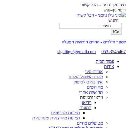
Skip
סיגי גולן נחמני – הכל קשור
to
ריפוי גוף-נפש
content
Facebook
Search:
חיפוש
page
opens
in
new
לספר הילדים - החיים הוראות הפעלה
window
sigalitgn@gmail.com
053-3545467
עמוד הבית
אודות
אודות סיגי
מהות הטיפול ועלותו
איך באים לטיפול
מה חשים
תחושות אחרי
וידאו ותמונות
וידיאו
תמונות
תמונות מטיפולים
תמונות מהרצאות ומסדנאות
מטופלים מודים