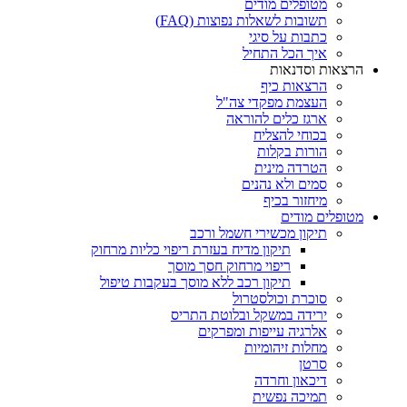
מטופלים מודים
תשובות לשאלות נפוצות (FAQ)
כתבות על סיגי
איך הכל התחיל
הרצאות וסדנאות
הרצאות כיף
העצמת מפקדי צה"ל
ארגז כלים להוראה
בכוחי להצליח
הורות בקלות
הטרדה מינית
סמים ולא נהנים
מיחזור בכיף
מטופלים מודים
תיקון מכשירי חשמל ורכב
תיקון מדיח בעזרת ריפוי כליות מרחוק
ריפוי מרחוק חסך מוסך
תיקון רכב ללא מוסך בעקבות טיפול
סוכרת וכולסטרול
ירידה במשקל ובלוטת התריס
אלרגיה עייפות ומפרקים
מחלות זיהומיות
סרטן
דיכאון וחרדה
תמיכה נפשית