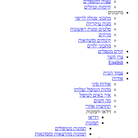
עצות למטפלים
קיימות וטיולים
מתכונים
מתכוני סגולה לריפוי
מנות עיקריות
סלטים ומנות ראשונות
מרקים
קינוחים ומשקאות
מתכוני ילדים
קורס מטפלים
צרו קשר
English
עמוד הבית
אודות
אודות סיגי
מהות הטיפול ועלותו
איך באים לטיפול
מה חשים
תחושות אחרי
וידאו ותמונות
וידיאו
תמונות
תמונות מטיפולים
תמונות מהרצאות ומסדנאות