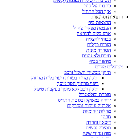
תשובות לשאלות נפוצות (FAQ)
כתבות על סיגי
איך הכל התחיל
הרצאות וסדנאות
הרצאות כיף
העצמת מפקדי צה"ל
ארגז כלים להוראה
בכוחי להצליח
הורות בקלות
הטרדה מינית
סמים ולא נהנים
מיחזור בכיף
מטופלים מודים
תיקון מכשירי חשמל ורכב
תיקון מדיח בעזרת ריפוי כליות מרחוק
ריפוי מרחוק חסך מוסך
תיקון רכב ללא מוסך בעקבות טיפול
סוכרת וכולסטרול
ירידה במשקל ובלוטת התריס
אלרגיה עייפות ומפרקים
מחלות זיהומיות
סרטן
דיכאון וחרדה
תמיכה נפשית
מוח ונדודי שינה