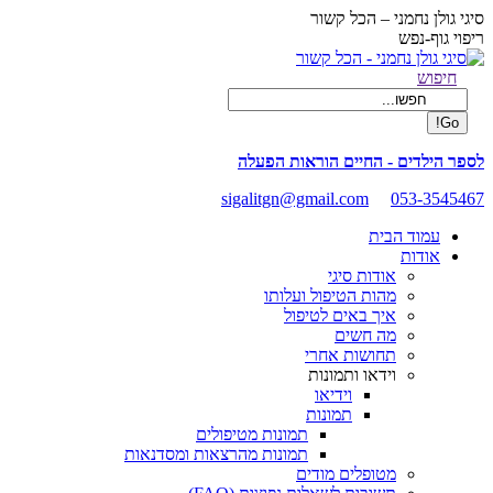
Skip
סיגי גולן נחמני – הכל קשור
to
ריפוי גוף-נפש
content
Facebook
Search:
חיפוש
page
opens
in
new
לספר הילדים - החיים הוראות הפעלה
window
sigalitgn@gmail.com
053-3545467
עמוד הבית
אודות
אודות סיגי
מהות הטיפול ועלותו
איך באים לטיפול
מה חשים
תחושות אחרי
וידאו ותמונות
וידיאו
תמונות
תמונות מטיפולים
תמונות מהרצאות ומסדנאות
מטופלים מודים