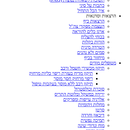
תשובות לשאלות נפוצות (FAQ)
כתבות על סיגי
איך הכל התחיל
הרצאות וסדנאות
הרצאות כיף
העצמת מפקדי צה"ל
ארגז כלים להוראה
בכוחי להצליח
הורות בקלות
הטרדה מינית
סמים ולא נהנים
מיחזור בכיף
מטופלים מודים
תיקון מכשירי חשמל ורכב
תיקון מדיח בעזרת ריפוי כליות מרחוק
ריפוי מרחוק חסך מוסך
תיקון רכב ללא מוסך בעקבות טיפול
סוכרת וכולסטרול
ירידה במשקל ובלוטת התריס
אלרגיה עייפות ומפרקים
מחלות זיהומיות
סרטן
דיכאון וחרדה
תמיכה נפשית
מוח ונדודי שינה