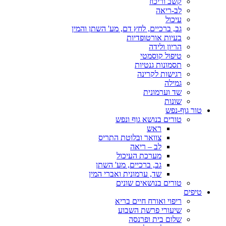
קשב וריכוז
לב-ריאה
עיכול
גב, ברכיים, לחץ דם, מע' השתן והמין
בעיות אורטופדיות
הריון ולידה
טיפול קוסמטי
תסמונות גנטיות
רגישות לקרינה
גמילה
שד וערמונית
שונות
טור גוף-נפש
טורים בנושא גוף ונפש
ראש
צוואר ובלוטת התריס
לב – ריאה
מערכת העיכול
גב, ברכיים, מע' השתן
שד, ערמונית ואברי המין
טורים בנושאים שונים
טיפים
ריפוי ואורח חיים בריא
שיעורי פרשת השבוע
שלום בית ופרנסה