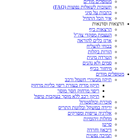
מטופלים מודים
תשובות לשאלות נפוצות (FAQ)
כתבות על סיגי
איך הכל התחיל
הרצאות וסדנאות
הרצאות כיף
העצמת מפקדי צה"ל
ארגז כלים להוראה
בכוחי להצליח
הורות בקלות
הטרדה מינית
סמים ולא נהנים
מיחזור בכיף
מטופלים מודים
תיקון מכשירי חשמל ורכב
תיקון מדיח בעזרת ריפוי כליות מרחוק
ריפוי מרחוק חסך מוסך
תיקון רכב ללא מוסך בעקבות טיפול
סוכרת וכולסטרול
ירידה במשקל ובלוטת התריס
אלרגיה עייפות ומפרקים
מחלות זיהומיות
סרטן
דיכאון וחרדה
תמיכה נפשית