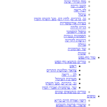
מוח ונדודי שינה
קשב וריכוז
לב-ריאה
עיכול
גב, ברכיים, לחץ דם, מע' השתן והמין
בעיות אורטופדיות
הריון ולידה
טיפול קוסמטי
תסמונות גנטיות
רגישות לקרינה
גמילה
שד וערמונית
שונות
טור גוף-נפש
טורים בנושא גוף ונפש
ראש
צוואר ובלוטת התריס
לב – ריאה
מערכת העיכול
גב, ברכיים, מע' השתן
שד, ערמונית ואברי המין
טורים בנושאים שונים
טיפים
ריפוי ואורח חיים בריא
שיעורי פרשת השבוע