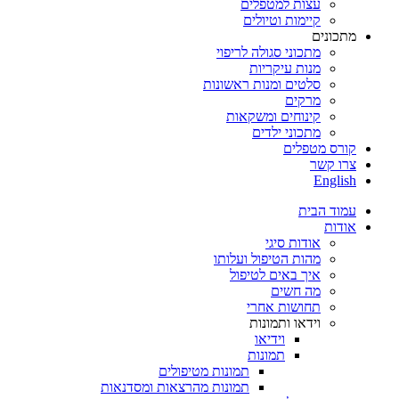
עצות למטפלים
קיימות וטיולים
מתכונים
מתכוני סגולה לריפוי
מנות עיקריות
סלטים ומנות ראשונות
מרקים
קינוחים ומשקאות
מתכוני ילדים
קורס מטפלים
צרו קשר
English
עמוד הבית
אודות
אודות סיגי
מהות הטיפול ועלותו
איך באים לטיפול
מה חשים
תחושות אחרי
וידאו ותמונות
וידיאו
תמונות
תמונות מטיפולים
תמונות מהרצאות ומסדנאות