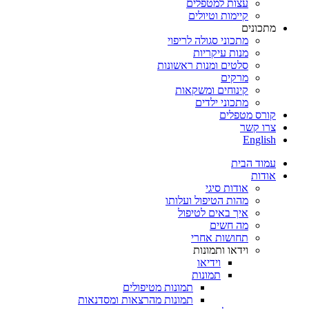
עצות למטפלים
קיימות וטיולים
מתכונים
מתכוני סגולה לריפוי
מנות עיקריות
סלטים ומנות ראשונות
מרקים
קינוחים ומשקאות
מתכוני ילדים
קורס מטפלים
צרו קשר
English
עמוד הבית
אודות
אודות סיגי
מהות הטיפול ועלותו
איך באים לטיפול
מה חשים
תחושות אחרי
וידאו ותמונות
וידיאו
תמונות
תמונות מטיפולים
תמונות מהרצאות ומסדנאות