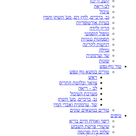
קשב וריכוז
לב-ריאה
עיכול
גב, ברכיים, לחץ דם, מע' השתן והמין
בעיות אורטופדיות
הריון ולידה
טיפול קוסמטי
תסמונות גנטיות
רגישות לקרינה
גמילה
שד וערמונית
שונות
טור גוף-נפש
טורים בנושא גוף ונפש
ראש
צוואר ובלוטת התריס
לב – ריאה
מערכת העיכול
גב, ברכיים, מע' השתן
שד, ערמונית ואברי המין
טורים בנושאים שונים
טיפים
ריפוי ואורח חיים בריא
שיעורי פרשת השבוע
שלום בית ופרנסה