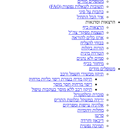
מטופלים מודים
תשובות לשאלות נפוצות (FAQ)
כתבות על סיגי
איך הכל התחיל
הרצאות וסדנאות
הרצאות כיף
העצמת מפקדי צה"ל
ארגז כלים להוראה
בכוחי להצליח
הורות בקלות
הטרדה מינית
סמים ולא נהנים
מיחזור בכיף
מטופלים מודים
תיקון מכשירי חשמל ורכב
תיקון מדיח בעזרת ריפוי כליות מרחוק
ריפוי מרחוק חסך מוסך
תיקון רכב ללא מוסך בעקבות טיפול
סוכרת וכולסטרול
ירידה במשקל ובלוטת התריס
אלרגיה עייפות ומפרקים
מחלות זיהומיות
סרטן
דיכאון וחרדה
תמיכה נפשית