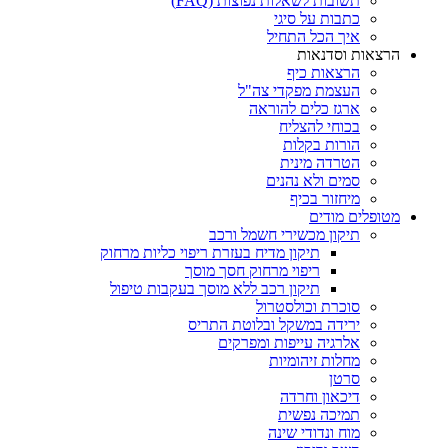
תשובות לשאלות נפוצות (FAQ)
כתבות על סיגי
איך הכל התחיל
הרצאות וסדנאות
הרצאות כיף
העצמת מפקדי צה"ל
ארגז כלים להוראה
בכוחי להצליח
הורות בקלות
הטרדה מינית
סמים ולא נהנים
מיחזור בכיף
מטופלים מודים
תיקון מכשירי חשמל ורכב
תיקון מדיח בעזרת ריפוי כליות מרחוק
ריפוי מרחוק חסך מוסך
תיקון רכב ללא מוסך בעקבות טיפול
סוכרת וכולסטרול
ירידה במשקל ובלוטת התריס
אלרגיה עייפות ומפרקים
מחלות זיהומיות
סרטן
דיכאון וחרדה
תמיכה נפשית
מוח ונדודי שינה