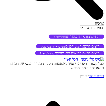
ארכיון
ארכיון
החיים הוראות הפעלה
לספר הילדים
רוצים להשאר מעודכנים?
עקבו אחרי בפייסבוק
רוצים להיות בריאים ומאושרים?
בואו לטיפול!
הכל קשור - ריפוי גוף-נפש באמצעות הסבר המקור הנפשי של המחלה,
ביו-אנרגיה וצמחי מרפא
בניית אתר
: דיביין
o
to
op