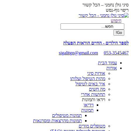
Skip
סיגי גולן נחמני – הכל קשור
to
ריפוי גוף-נפש
content
Facebook
Search:
חיפוש
page
opens
in
new
לספר הילדים - החיים הוראות הפעלה
window
sigalitgn@gmail.com
053-3545467
עמוד הבית
אודות
אודות סיגי
מהות הטיפול ועלותו
איך באים לטיפול
מה חשים
תחושות אחרי
וידאו ותמונות
וידיאו
תמונות
תמונות מטיפולים
תמונות מהרצאות ומסדנאות
מטופלים מודים