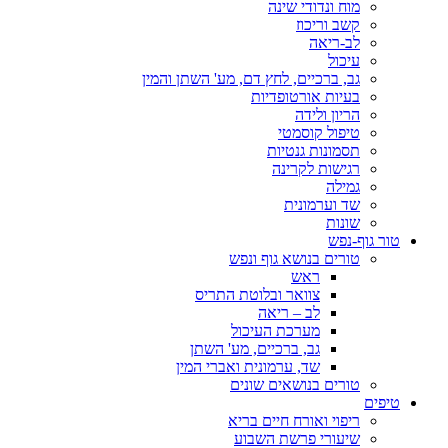
מוח ונדודי שינה
קשב וריכוז
לב-ריאה
עיכול
גב, ברכיים, לחץ דם, מע' השתן והמין
בעיות אורטופדיות
הריון ולידה
טיפול קוסמטי
תסמונות גנטיות
רגישות לקרינה
גמילה
שד וערמונית
שונות
טור גוף-נפש
טורים בנושא גוף ונפש
ראש
צוואר ובלוטת התריס
לב – ריאה
מערכת העיכול
גב, ברכיים, מע' השתן
שד, ערמונית ואברי המין
טורים בנושאים שונים
טיפים
ריפוי ואורח חיים בריא
שיעורי פרשת השבוע