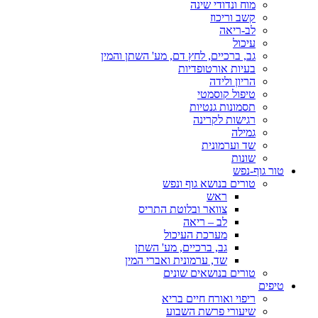
מוח ונדודי שינה
קשב וריכוז
לב-ריאה
עיכול
גב, ברכיים, לחץ דם, מע' השתן והמין
בעיות אורטופדיות
הריון ולידה
טיפול קוסמטי
תסמונות גנטיות
רגישות לקרינה
גמילה
שד וערמונית
שונות
טור גוף-נפש
טורים בנושא גוף ונפש
ראש
צוואר ובלוטת התריס
לב – ריאה
מערכת העיכול
גב, ברכיים, מע' השתן
שד, ערמונית ואברי המין
טורים בנושאים שונים
טיפים
ריפוי ואורח חיים בריא
שיעורי פרשת השבוע