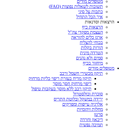
מטופלים מודים
תשובות לשאלות נפוצות (FAQ)
כתבות על סיגי
איך הכל התחיל
הרצאות וסדנאות
הרצאות כיף
העצמת מפקדי צה"ל
ארגז כלים להוראה
בכוחי להצליח
הורות בקלות
הטרדה מינית
סמים ולא נהנים
מיחזור בכיף
מטופלים מודים
תיקון מכשירי חשמל ורכב
תיקון מדיח בעזרת ריפוי כליות מרחוק
ריפוי מרחוק חסך מוסך
תיקון רכב ללא מוסך בעקבות טיפול
סוכרת וכולסטרול
ירידה במשקל ובלוטת התריס
אלרגיה עייפות ומפרקים
מחלות זיהומיות
סרטן
דיכאון וחרדה
תמיכה נפשית