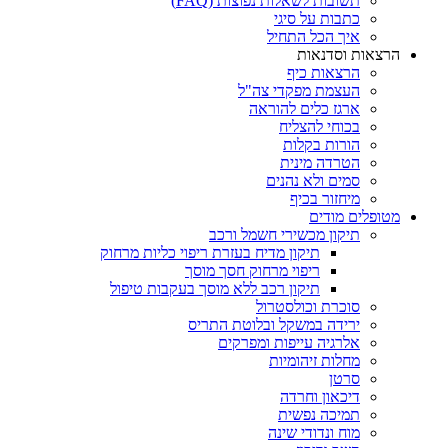
תשובות לשאלות נפוצות (FAQ)
כתבות על סיגי
איך הכל התחיל
הרצאות וסדנאות
הרצאות כיף
העצמת מפקדי צה"ל
ארגז כלים להוראה
בכוחי להצליח
הורות בקלות
הטרדה מינית
סמים ולא נהנים
מיחזור בכיף
מטופלים מודים
תיקון מכשירי חשמל ורכב
תיקון מדיח בעזרת ריפוי כליות מרחוק
ריפוי מרחוק חסך מוסך
תיקון רכב ללא מוסך בעקבות טיפול
סוכרת וכולסטרול
ירידה במשקל ובלוטת התריס
אלרגיה עייפות ומפרקים
מחלות זיהומיות
סרטן
דיכאון וחרדה
תמיכה נפשית
מוח ונדודי שינה