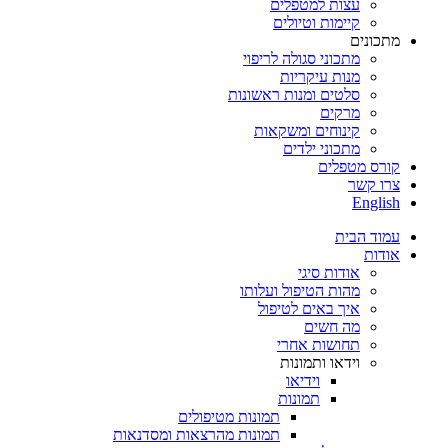
עצות למטפלים
קיימות וטיולים
מתכונים
מתכוני סגולה לריפוי
מנות עיקריות
סלטים ומנות ראשונות
מרקים
קינוחים ומשקאות
מתכוני ילדים
קורס מטפלים
צרו קשר
English
עמוד הבית
אודות
אודות סיגי
מהות הטיפול ועלותו
איך באים לטיפול
מה חשים
תחושות אחרי
וידאו ותמונות
וידיאו
תמונות
תמונות מטיפולים
תמונות מהרצאות ומסדנאות