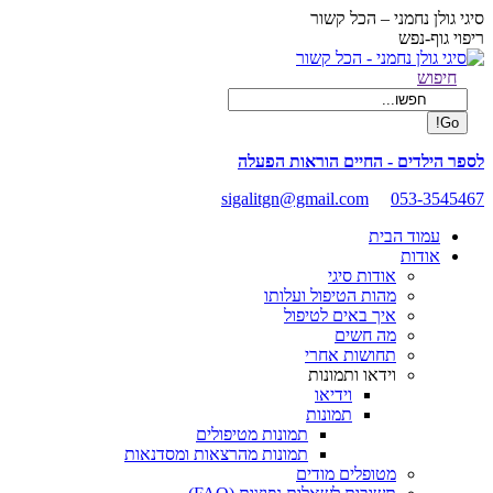
Skip
סיגי גולן נחמני – הכל קשור
to
ריפוי גוף-נפש
content
Facebook
Search:
חיפוש
page
opens
in
new
לספר הילדים - החיים הוראות הפעלה
window
sigalitgn@gmail.com
053-3545467
עמוד הבית
אודות
אודות סיגי
מהות הטיפול ועלותו
איך באים לטיפול
מה חשים
תחושות אחרי
וידאו ותמונות
וידיאו
תמונות
תמונות מטיפולים
תמונות מהרצאות ומסדנאות
מטופלים מודים