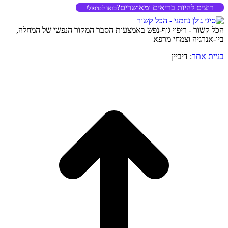
רוצים להיות בריאים ומאושרים?
בואו לטיפול!
הכל קשור - ריפוי גוף-נפש באמצעות הסבר המקור הנפשי של המחלה,
ביו-אנרגיה וצמחי מרפא
בניית אתר
: דיביין
o
to
op