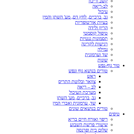
קשב וריכוז
לב-ריאה
עיכול
גב, ברכיים, לחץ דם, מע' השתן והמין
בעיות אורטופדיות
הריון ולידה
טיפול קוסמטי
תסמונות גנטיות
רגישות לקרינה
גמילה
שד וערמונית
שונות
טור גוף-נפש
טורים בנושא גוף ונפש
ראש
צוואר ובלוטת התריס
לב – ריאה
מערכת העיכול
גב, ברכיים, מע' השתן
שד, ערמונית ואברי המין
טורים בנושאים שונים
טיפים
ריפוי ואורח חיים בריא
שיעורי פרשת השבוע
שלום בית ופרנסה