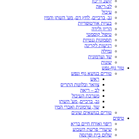
קשב וריכוז
לב-ריאה
עיכול
גב, ברכיים, לחץ דם, מע' השתן והמין
בעיות אורטופדיות
הריון ולידה
טיפול קוסמטי
תסמונות גנטיות
רגישות לקרינה
גמילה
שד וערמונית
שונות
טור גוף-נפש
טורים בנושא גוף ונפש
ראש
צוואר ובלוטת התריס
לב – ריאה
מערכת העיכול
גב, ברכיים, מע' השתן
שד, ערמונית ואברי המין
טורים בנושאים שונים
טיפים
ריפוי ואורח חיים בריא
שיעורי פרשת השבוע
שלום בית ופרנסה