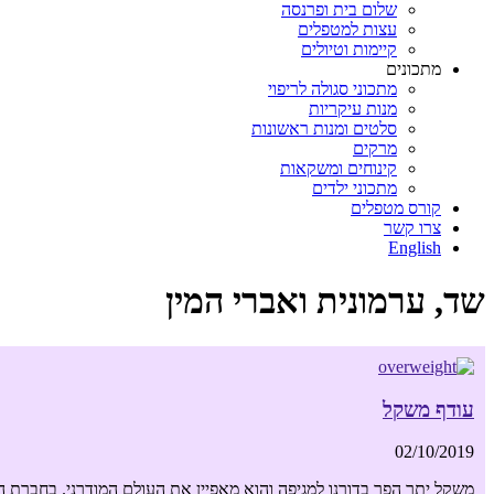
שלום בית ופרנסה
עצות למטפלים
קיימות וטיולים
מתכונים
מתכוני סגולה לריפוי
מנות עיקריות
סלטים ומנות ראשונות
מרקים
קינוחים ומשקאות
מתכוני ילדים
קורס מטפלים
צרו קשר
English
שד, ערמונית ואברי המין
עודף משקל
02/10/2019
משקל יתר הפך בדורנו למגיפה והוא מאפיין את העולם המודרני. בחברת הי