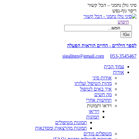
Skip
סיגי גולן נחמני – הכל קשור
to
ריפוי גוף-נפש
content
Facebook
Search:
חיפוש
page
opens
in
new
לספר הילדים - החיים הוראות הפעלה
window
sigalitgn@gmail.com
053-3545467
עמוד הבית
אודות
אודות סיגי
מהות הטיפול ועלותו
איך באים לטיפול
מה חשים
תחושות אחרי
וידאו ותמונות
וידיאו
תמונות
תמונות מטיפולים
תמונות מהרצאות ומסדנאות
מטופלים מודים