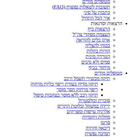
מטופלים מודים
תשובות לשאלות נפוצות (FAQ)
כתבות על סיגי
איך הכל התחיל
הרצאות וסדנאות
הרצאות כיף
העצמת מפקדי צה"ל
ארגז כלים להוראה
בכוחי להצליח
הורות בקלות
הטרדה מינית
סמים ולא נהנים
מיחזור בכיף
מטופלים מודים
תיקון מכשירי חשמל ורכב
תיקון מדיח בעזרת ריפוי כליות מרחוק
ריפוי מרחוק חסך מוסך
תיקון רכב ללא מוסך בעקבות טיפול
סוכרת וכולסטרול
ירידה במשקל ובלוטת התריס
אלרגיה עייפות ומפרקים
מחלות זיהומיות
סרטן
דיכאון וחרדה
תמיכה נפשית