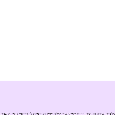
לדים קורה פעמים רבות שמציקים לילד שמן וקוראים לו בכינויי גנאי. לאדם 