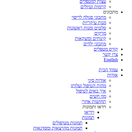
עצות למטפלים
קיימות וטיולים
מתכונים
מתכוני סגולה לריפוי
מנות עיקריות
סלטים ומנות ראשונות
מרקים
קינוחים ומשקאות
מתכוני ילדים
קורס מטפלים
צרו קשר
English
עמוד הבית
אודות
אודות סיגי
מהות הטיפול ועלותו
איך באים לטיפול
מה חשים
תחושות אחרי
וידאו ותמונות
וידיאו
תמונות
תמונות מטיפולים
תמונות מהרצאות ומסדנאות