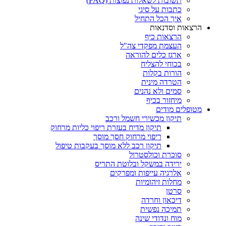
תשובות לשאלות נפוצות (FAQ)
כתבות על סיגי
איך הכל התחיל
הרצאות וסדנאות
הרצאות כיף
העצמת מפקדי צה"ל
ארגז כלים להוראה
בכוחי להצליח
הורות בקלות
הטרדה מינית
סמים ולא נהנים
מיחזור בכיף
מטופלים מודים
תיקון מכשירי חשמל ורכב
תיקון מדיח בעזרת ריפוי כליות מרחוק
ריפוי מרחוק חסך מוסך
תיקון רכב ללא מוסך בעקבות טיפול
סוכרת וכולסטרול
ירידה במשקל ובלוטת התריס
אלרגיה עייפות ומפרקים
מחלות זיהומיות
סרטן
דיכאון וחרדה
תמיכה נפשית
מוח ונדודי שינה