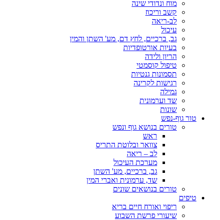
מוח ונדודי שינה
קשב וריכוז
לב-ריאה
עיכול
גב, ברכיים, לחץ דם, מע' השתן והמין
בעיות אורטופדיות
הריון ולידה
טיפול קוסמטי
תסמונות גנטיות
רגישות לקרינה
גמילה
שד וערמונית
שונות
טור גוף-נפש
טורים בנושא גוף ונפש
ראש
צוואר ובלוטת התריס
לב – ריאה
מערכת העיכול
גב, ברכיים, מע' השתן
שד, ערמונית ואברי המין
טורים בנושאים שונים
טיפים
ריפוי ואורח חיים בריא
שיעורי פרשת השבוע