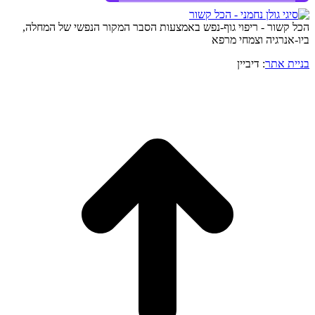
הכל קשור - ריפוי גוף-נפש באמצעות הסבר המקור הנפשי של המחלה,
ביו-אנרגיה וצמחי מרפא
בניית אתר
: דיביין
o
to
op