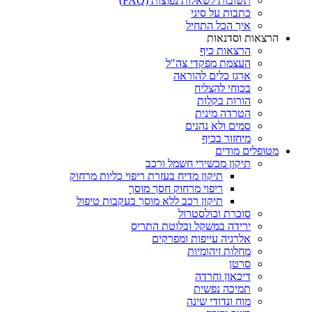
תשובות לשאלות נפוצות (FAQ)
כתבות על סיגי
איך הכל התחיל
הרצאות וסדנאות
הרצאות כיף
העצמת מפקדי צה"ל
ארגז כלים להוראה
בכוחי להצליח
הורות בקלות
הטרדה מינית
סמים ולא נהנים
מיחזור בכיף
מטופלים מודים
תיקון מכשירי חשמל ורכב
תיקון מדיח בעזרת ריפוי כליות מרחוק
ריפוי מרחוק חסך מוסך
תיקון רכב ללא מוסך בעקבות טיפול
סוכרת וכולסטרול
ירידה במשקל ובלוטת התריס
אלרגיה עייפות ומפרקים
מחלות זיהומיות
סרטן
דיכאון וחרדה
תמיכה נפשית
מוח ונדודי שינה