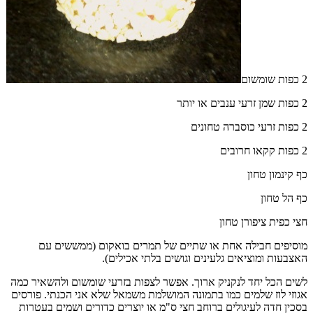
2 כפות שומשום
2 כפות שמן זרעי ענבים או יותר
2 כפות זרעי כוסברה טחונים
2 כפות קקאו חרובים
כף קינמון טחון
כף הל טחון
חצי כפית ציפורן טחון
מוסיפים חבילה אחת או שתיים של תמרים בואקום (ממששים עם
האצבעות ומוציאים גלעינים וגושים בלתי אכילים).
לשים הכל יחד לנקניק ארוך. אפשר לצפות בזרעי שומשום ולהשאיר כמה
אגוזי לוז שלמים כמו בתמונה המושלמת משמאל שלא אני הכנתי. פורסים
בסכין חדה לעיגולים ברוחב חצי ס"מ או יוצרים כדורים ושמים בעטרות