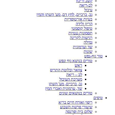
קשב וריכוז
לב-ריאה
עיכול
גב, ברכיים, לחץ דם, מע' השתן והמין
בעיות אורטופדיות
הריון ולידה
טיפול קוסמטי
תסמונות גנטיות
רגישות לקרינה
גמילה
שד וערמונית
שונות
טור גוף-נפש
טורים בנושא גוף ונפש
ראש
צוואר ובלוטת התריס
לב – ריאה
מערכת העיכול
גב, ברכיים, מע' השתן
שד, ערמונית ואברי המין
טורים בנושאים שונים
טיפים
ריפוי ואורח חיים בריא
שיעורי פרשת השבוע
שלום בית ופרנסה