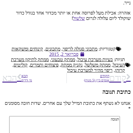
נייר.
אזהרה: אכילת מעל לפרוסה אחת או יותר מכדור אחד בגודל כדור
שוקולד ליום עלולה לגרום
שלשול
!
קטגוריות:
מתכוני סגולה לריפוי
,
מתכונים
,
קינוחים ומשקאות
פברואר 2, 2015
תגיות:
בעיות מערכת עיכול
,
ממתק טבעוני
,
ממתק לתיקון מערכת
העיכול
,
ממתק משלשל
,
נקניק ממתק
,
פיצוחים ותמרים
,
קוליטיס
,
קרוהן
,
ריפוי מהיר למערכת עיכול
קודם
הבא
הקודם
הבא
אגסים ביין (5 מנות)
מי ורדים
כתיבת תגובה
אנחנו לא נשתף את כתובת המייל שלך עם אחרים. שדות חובה מסומנים
*