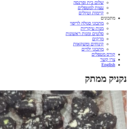
שלום בית ופרנסה
עצות למטפלים
קיימות וטיולים
מתכונים
מתכוני סגולה לריפוי
מנות עיקריות
סלטים ומנות ראשונות
מרקים
קינוחים ומשקאות
מתכוני ילדים
קורס מטפלים
צרו קשר
English
נקניק ממתק