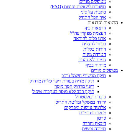
מטופלים מודים
תשובות לשאלות נפוצות (FAQ)
כתבות על סיגי
איך הכל התחיל
הרצאות וסדנאות
הרצאות כיף
העצמת מפקדי צה"ל
ארגז כלים להוראה
בכוחי להצליח
הורות בקלות
הטרדה מינית
סמים ולא נהנים
מיחזור בכיף
מטופלים מודים
תיקון מכשירי חשמל ורכב
תיקון מדיח בעזרת ריפוי כליות מרחוק
ריפוי מרחוק חסך מוסך
תיקון רכב ללא מוסך בעקבות טיפול
סוכרת וכולסטרול
ירידה במשקל ובלוטת התריס
אלרגיה עייפות ומפרקים
מחלות זיהומיות
סרטן
דיכאון וחרדה
תמיכה נפשית