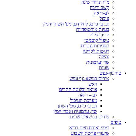
מוח ונדודי שינה
קשב וריכוז
לב-ריאה
עיכול
גב, ברכיים, לחץ דם, מע' השתן והמין
בעיות אורטופדיות
הריון ולידה
טיפול קוסמטי
תסמונות גנטיות
רגישות לקרינה
גמילה
שד וערמונית
שונות
טור גוף-נפש
טורים בנושא גוף ונפש
ראש
צוואר ובלוטת התריס
לב – ריאה
מערכת העיכול
גב, ברכיים, מע' השתן
שד, ערמונית ואברי המין
טורים בנושאים שונים
טיפים
ריפוי ואורח חיים בריא
שיעורי פרשת השבוע