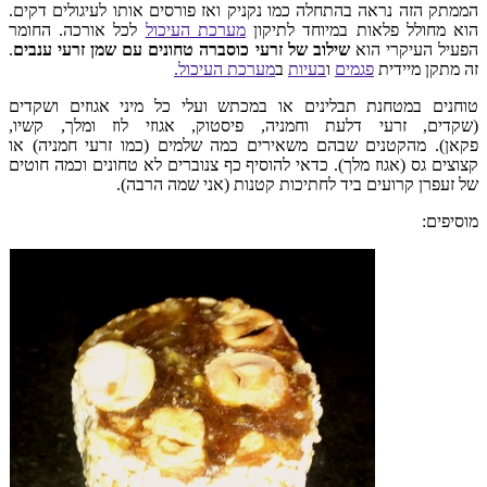
הממתק הזה נראה בהתחלה כמו נקניק ואז פורסים אותו לעיגולים דקים.
הוא מחולל פלאות במיוחד לתיקון
מערכת העיכול
לכל אורכה. החומר
הפעיל העיקרי הוא
שילוב של זרעי כוסברה טחונים עם שמן זרעי ענבים
.
זה מתקן מיידית
פגמים
ו
בעיות
ב
מערכת העיכול.
טוחנים במטחנת תבלינים או במכתש ועלי כל מיני אגוזים ושקדים
(שקדים, זרעי דלעת וחמניה, פיסטוק, אגוזי לוז ומלך, קשיו,
פקאן). מהקטנים שבהם משאירים כמה שלמים (כמו זרעי חמניה) או
קצוצים גס (אגוז מלך). כדאי להוסיף כף צנוברים לא טחונים וכמה חוטים
של זעפרן קרועים ביד לחתיכות קטנות (אני שמה הרבה).
מוסיפים: