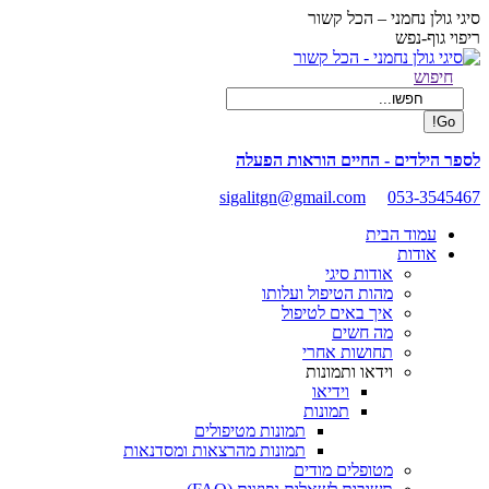
Skip
סיגי גולן נחמני – הכל קשור
to
ריפוי גוף-נפש
content
Facebook
Search:
חיפוש
page
opens
in
new
לספר הילדים - החיים הוראות הפעלה
window
sigalitgn@gmail.com
053-3545467
עמוד הבית
אודות
אודות סיגי
מהות הטיפול ועלותו
איך באים לטיפול
מה חשים
תחושות אחרי
וידאו ותמונות
וידיאו
תמונות
תמונות מטיפולים
תמונות מהרצאות ומסדנאות
מטופלים מודים