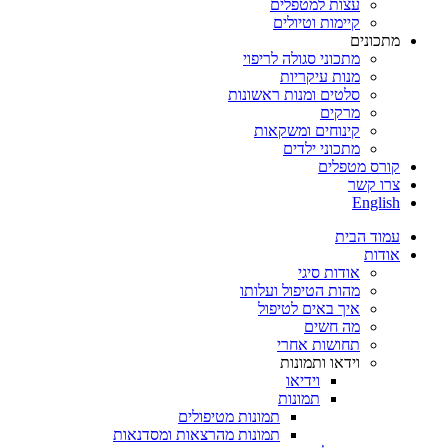
עצות למטפלים
קיימות וטיולים
מתכונים
מתכוני סגולה לריפוי
מנות עיקריות
סלטים ומנות ראשונות
מרקים
קינוחים ומשקאות
מתכוני ילדים
קורס מטפלים
צרו קשר
English
עמוד הבית
אודות
אודות סיגי
מהות הטיפול ועלותו
איך באים לטיפול
מה חשים
תחושות אחרי
וידאו ותמונות
וידיאו
תמונות
תמונות מטיפולים
תמונות מהרצאות ומסדנאות