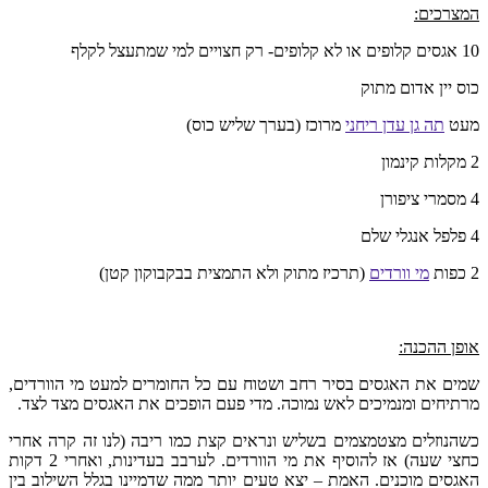
המצרכים:
10 אגסים קלופים או לא קלופים- רק חצויים למי שמתעצל לקלף
כוס יין אדום מתוק
מעט
תה גן עדן ריחני
מרוכז (בערך שליש כוס)
2 מקלות קינמון
4 מסמרי ציפורן
4 פלפל אנגלי שלם
2 כפות
מי וורדים
(תרכיז מתוק ולא התמצית בבקבוקון קטן)
אופן ההכנה:
שמים את האגסים בסיר רחב ושטוח עם כל החומרים למעט מי הוורדים,
מרתיחים ומנמיכים לאש נמוכה. מדי פעם הופכים את האגסים מצד לצד.
כשהנוזלים מצטמצמים בשליש ונראים קצת כמו ריבה (לנו זה קרה אחרי
כחצי שעה) אז להוסיף את מי הוורדים. לערבב בעדינות, ואחרי 2 דקות
האגסים מוכנים. האמת – יצא טעים יותר ממה שדמיינו בגלל השילוב בין