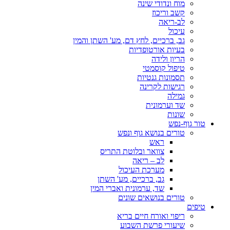
מוח ונדודי שינה
קשב וריכוז
לב-ריאה
עיכול
גב, ברכיים, לחץ דם, מע' השתן והמין
בעיות אורטופדיות
הריון ולידה
טיפול קוסמטי
תסמונות גנטיות
רגישות לקרינה
גמילה
שד וערמונית
שונות
טור גוף-נפש
טורים בנושא גוף ונפש
ראש
צוואר ובלוטת התריס
לב – ריאה
מערכת העיכול
גב, ברכיים, מע' השתן
שד, ערמונית ואברי המין
טורים בנושאים שונים
טיפים
ריפוי ואורח חיים בריא
שיעורי פרשת השבוע