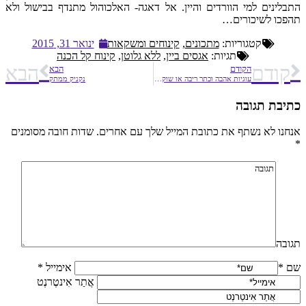
התבלינים למי הוורדים והיין. אל דאגה- האלכוהול מתנדף בבישול ולא
תהפכו לשיכורים…
קטגוריות:
מתכונים
,
קינוחים ומשקאות
ינואר 31, 2015
תגיות:
אגסים ביין
,
ללא גלוטן
,
קינוח קל הכנה
קודם
הבא
הקודם
הבא
עוגיות אהבה וכתר ריבה או שוקולד צ'יפס
נקניק ממתק
כתיבת תגובה
אנחנו לא נשתף את כתובת המייל שלך עם אחרים. שדות חובה מסומנים
*
תגובה
שם *
אימייל *
אֲתַר אִינטֶרנֶט