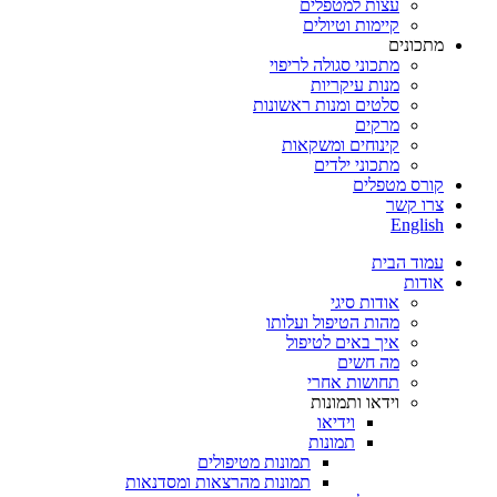
עצות למטפלים
קיימות וטיולים
מתכונים
מתכוני סגולה לריפוי
מנות עיקריות
סלטים ומנות ראשונות
מרקים
קינוחים ומשקאות
מתכוני ילדים
קורס מטפלים
צרו קשר
English
עמוד הבית
אודות
אודות סיגי
מהות הטיפול ועלותו
איך באים לטיפול
מה חשים
תחושות אחרי
וידאו ותמונות
וידיאו
תמונות
תמונות מטיפולים
תמונות מהרצאות ומסדנאות