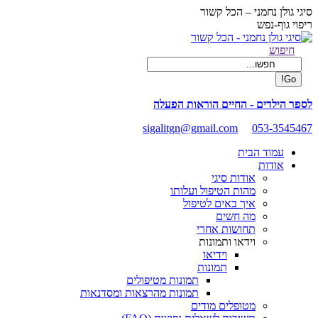
Skip
סיגי גולן נחמני – הכל קשור
to
ריפוי גוף-נפש
content
Facebook
Search:
חיפוש
page
opens
in
new
לספר הילדים - החיים הוראות הפעלה
window
sigalitgn@gmail.com
053-3545467
עמוד הבית
אודות
אודות סיגי
מהות הטיפול ועלותו
איך באים לטיפול
מה חשים
תחושות אחרי
וידאו ותמונות
וידיאו
תמונות
תמונות מטיפולים
תמונות מהרצאות ומסדנאות
מטופלים מודים