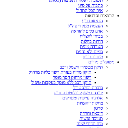
תשובות לשאלות נפוצות (FAQ)
כתבות על סיגי
איך הכל התחיל
הרצאות וסדנאות
הרצאות כיף
העצמת מפקדי צה"ל
ארגז כלים להוראה
בכוחי להצליח
הורות בקלות
הטרדה מינית
סמים ולא נהנים
מיחזור בכיף
מטופלים מודים
תיקון מכשירי חשמל ורכב
תיקון מדיח בעזרת ריפוי כליות מרחוק
ריפוי מרחוק חסך מוסך
תיקון רכב ללא מוסך בעקבות טיפול
סוכרת וכולסטרול
ירידה במשקל ובלוטת התריס
אלרגיה עייפות ומפרקים
מחלות זיהומיות
סרטן
דיכאון וחרדה
תמיכה נפשית
מוח ונדודי שינה