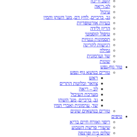
קשב וריכוז
לב-ריאה
עיכול
גב, ברכיים, לחץ דם, מע' השתן והמין
בעיות אורטופדיות
הריון ולידה
טיפול קוסמטי
תסמונות גנטיות
רגישות לקרינה
גמילה
שד וערמונית
שונות
טור גוף-נפש
טורים בנושא גוף ונפש
ראש
צוואר ובלוטת התריס
לב – ריאה
מערכת העיכול
גב, ברכיים, מע' השתן
שד, ערמונית ואברי המין
טורים בנושאים שונים
טיפים
ריפוי ואורח חיים בריא
שיעורי פרשת השבוע
שלום בית ופרנסה