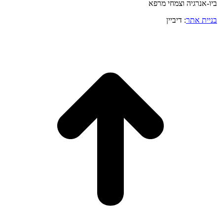
ביו-אנרגיה וצמחי מרפא
בניית אתר
: דיביין
o
to
op