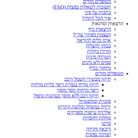
מטופלים מודים
תשובות לשאלות נפוצות (FAQ)
כתבות על סיגי
איך הכל התחיל
הרצאות וסדנאות
הרצאות כיף
העצמת מפקדי צה"ל
ארגז כלים להוראה
בכוחי להצליח
הורות בקלות
הטרדה מינית
סמים ולא נהנים
מיחזור בכיף
מטופלים מודים
תיקון מכשירי חשמל ורכב
תיקון מדיח בעזרת ריפוי כליות מרחוק
ריפוי מרחוק חסך מוסך
תיקון רכב ללא מוסך בעקבות טיפול
סוכרת וכולסטרול
ירידה במשקל ובלוטת התריס
אלרגיה עייפות ומפרקים
מחלות זיהומיות
סרטן
דיכאון וחרדה
תמיכה נפשית