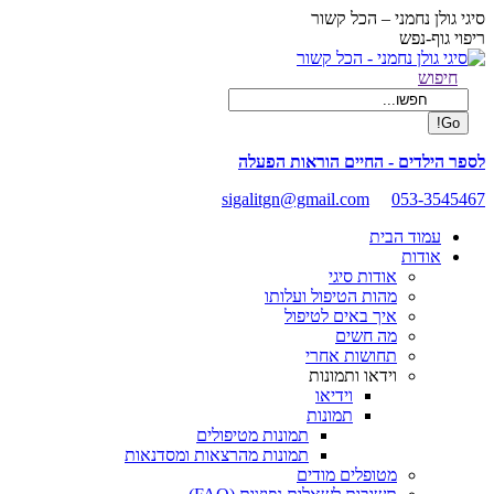
Skip
סיגי גולן נחמני – הכל קשור
to
ריפוי גוף-נפש
content
Facebook
Search:
חיפוש
page
opens
in
new
לספר הילדים - החיים הוראות הפעלה
window
sigalitgn@gmail.com
053-3545467
עמוד הבית
אודות
אודות סיגי
מהות הטיפול ועלותו
איך באים לטיפול
מה חשים
תחושות אחרי
וידאו ותמונות
וידיאו
תמונות
תמונות מטיפולים
תמונות מהרצאות ומסדנאות
מטופלים מודים