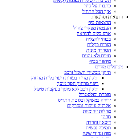
תשובות לשאלות נפוצות (FAQ)
כתבות על סיגי
איך הכל התחיל
הרצאות וסדנאות
הרצאות כיף
העצמת מפקדי צה"ל
ארגז כלים להוראה
בכוחי להצליח
הורות בקלות
הטרדה מינית
סמים ולא נהנים
מיחזור בכיף
מטופלים מודים
תיקון מכשירי חשמל ורכב
תיקון מדיח בעזרת ריפוי כליות מרחוק
ריפוי מרחוק חסך מוסך
תיקון רכב ללא מוסך בעקבות טיפול
סוכרת וכולסטרול
ירידה במשקל ובלוטת התריס
אלרגיה עייפות ומפרקים
מחלות זיהומיות
סרטן
דיכאון וחרדה
תמיכה נפשית
מוח ונדודי שינה