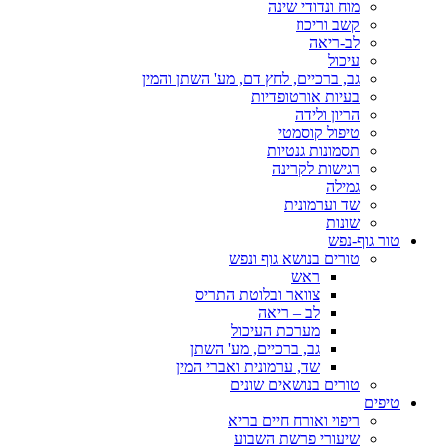
מוח ונדודי שינה
קשב וריכוז
לב-ריאה
עיכול
גב, ברכיים, לחץ דם, מע' השתן והמין
בעיות אורטופדיות
הריון ולידה
טיפול קוסמטי
תסמונות גנטיות
רגישות לקרינה
גמילה
שד וערמונית
שונות
טור גוף-נפש
טורים בנושא גוף ונפש
ראש
צוואר ובלוטת התריס
לב – ריאה
מערכת העיכול
גב, ברכיים, מע' השתן
שד, ערמונית ואברי המין
טורים בנושאים שונים
טיפים
ריפוי ואורח חיים בריא
שיעורי פרשת השבוע