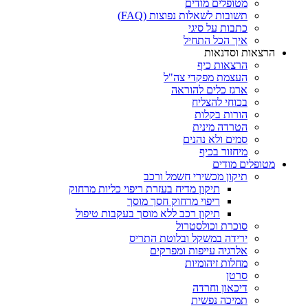
מטופלים מודים
תשובות לשאלות נפוצות (FAQ)
כתבות על סיגי
איך הכל התחיל
הרצאות וסדנאות
הרצאות כיף
העצמת מפקדי צה"ל
ארגז כלים להוראה
בכוחי להצליח
הורות בקלות
הטרדה מינית
סמים ולא נהנים
מיחזור בכיף
מטופלים מודים
תיקון מכשירי חשמל ורכב
תיקון מדיח בעזרת ריפוי כליות מרחוק
ריפוי מרחוק חסך מוסך
תיקון רכב ללא מוסך בעקבות טיפול
סוכרת וכולסטרול
ירידה במשקל ובלוטת התריס
אלרגיה עייפות ומפרקים
מחלות זיהומיות
סרטן
דיכאון וחרדה
תמיכה נפשית