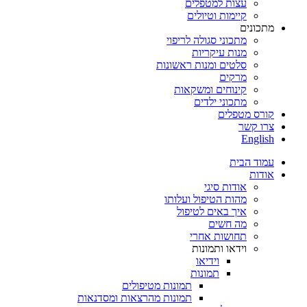
עצות למטפלים
קיימות וטיולים
מתכונים
מתכוני סגולה לריפוי
מנות עיקריות
סלטים ומנות ראשונות
מרקים
קינוחים ומשקאות
מתכוני ילדים
קורס מטפלים
צרו קשר
English
עמוד הבית
אודות
אודות סיגי
מהות הטיפול ועלותו
איך באים לטיפול
מה חשים
תחושות אחרי
וידאו ותמונות
וידיאו
תמונות
תמונות מטיפולים
תמונות מהרצאות ומסדנאות