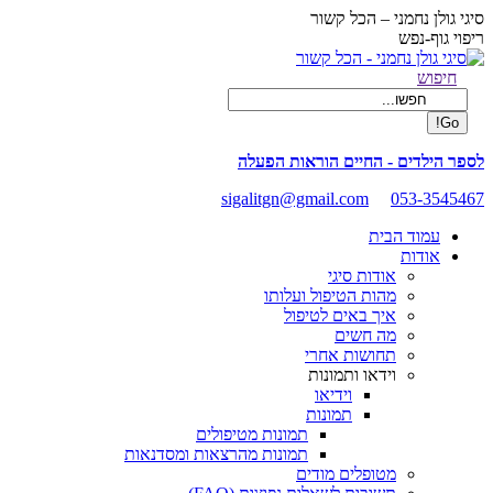
Skip
סיגי גולן נחמני – הכל קשור
to
ריפוי גוף-נפש
content
Facebook
Search:
חיפוש
page
opens
in
new
לספר הילדים - החיים הוראות הפעלה
window
sigalitgn@gmail.com
053-3545467
עמוד הבית
אודות
אודות סיגי
מהות הטיפול ועלותו
איך באים לטיפול
מה חשים
תחושות אחרי
וידאו ותמונות
וידיאו
תמונות
תמונות מטיפולים
תמונות מהרצאות ומסדנאות
מטופלים מודים