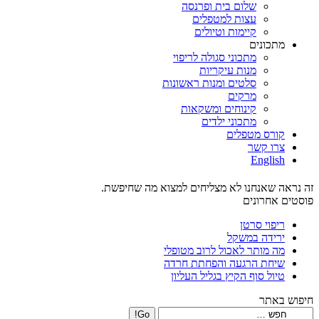
שלום בית ופרנסה
עצות למטפלים
קיימות וטיולים
מתכונים
מתכוני סגולה לריפוי
מנות עיקריות
סלטים ומנות ראשונות
מרקים
קינוחים ומשקאות
מתכוני ילדים
קורס מטפלים
צרו קשר
English
זה נראה שאנחנו לא מצליחים למצוא מה שחיפשת.
פוסטים אחרונים
ריפוי סרטן
ירידה במשקל
מה מותר לאכול לרוב מטופלי
שיחת הרגעה והפחתת חרדה
טיול סוף הקיץ בגליל העליון
חיפוש באתר
Search: