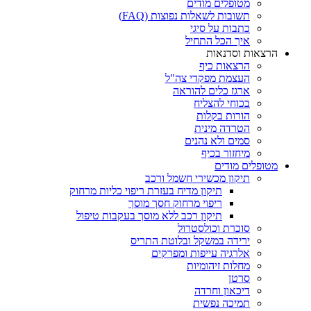
מטופלים מודים
תשובות לשאלות נפוצות (FAQ)
כתבות על סיגי
איך הכל התחיל
הרצאות וסדנאות
הרצאות כיף
העצמת מפקדי צה"ל
ארגז כלים להוראה
בכוחי להצליח
הורות בקלות
הטרדה מינית
סמים ולא נהנים
מיחזור בכיף
מטופלים מודים
תיקון מכשירי חשמל ורכב
תיקון מדיח בעזרת ריפוי כליות מרחוק
ריפוי מרחוק חסך מוסך
תיקון רכב ללא מוסך בעקבות טיפול
סוכרת וכולסטרול
ירידה במשקל ובלוטת התריס
אלרגיה עייפות ומפרקים
מחלות זיהומיות
סרטן
דיכאון וחרדה
תמיכה נפשית