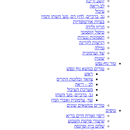
קשב וריכוז
לב-ריאה
עיכול
גב, ברכיים, לחץ דם, מע' השתן והמין
בעיות אורטופדיות
הריון ולידה
טיפול קוסמטי
תסמונות גנטיות
רגישות לקרינה
גמילה
שד וערמונית
שונות
טור גוף-נפש
טורים בנושא גוף ונפש
ראש
צוואר ובלוטת התריס
לב – ריאה
מערכת העיכול
גב, ברכיים, מע' השתן
שד, ערמונית ואברי המין
טורים בנושאים שונים
טיפים
ריפוי ואורח חיים בריא
שיעורי פרשת השבוע
שלום בית ופרנסה