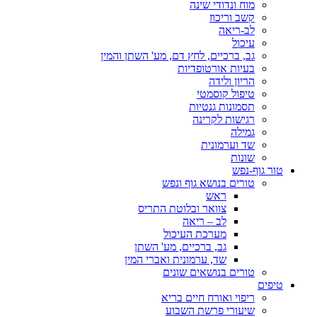
מוח ונדודי שינה
קשב וריכוז
לב-ריאה
עיכול
גב, ברכיים, לחץ דם, מע' השתן והמין
בעיות אורטופדיות
הריון ולידה
טיפול קוסמטי
תסמונות גנטיות
רגישות לקרינה
גמילה
שד וערמונית
שונות
טור גוף-נפש
טורים בנושא גוף ונפש
ראש
צוואר ובלוטת התריס
לב – ריאה
מערכת העיכול
גב, ברכיים, מע' השתן
שד, ערמונית ואברי המין
טורים בנושאים שונים
טיפים
ריפוי ואורח חיים בריא
שיעורי פרשת השבוע