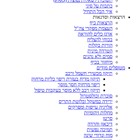
תשובות לשאלות נפוצות (FAQ)
כתבות על סיגי
איך הכל התחיל
הרצאות וסדנאות
הרצאות כיף
העצמת מפקדי צה"ל
ארגז כלים להוראה
בכוחי להצליח
הורות בקלות
הטרדה מינית
סמים ולא נהנים
מיחזור בכיף
מטופלים מודים
תיקון מכשירי חשמל ורכב
תיקון מדיח בעזרת ריפוי כליות מרחוק
ריפוי מרחוק חסך מוסך
תיקון רכב ללא מוסך בעקבות טיפול
סוכרת וכולסטרול
ירידה במשקל ובלוטת התריס
אלרגיה עייפות ומפרקים
מחלות זיהומיות
סרטן
דיכאון וחרדה
תמיכה נפשית
מוח ונדודי שינה