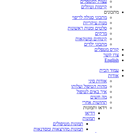
עצות למטפלים
קיימות וטיולים
מתכונים
מתכוני סגולה לריפוי
מנות עיקריות
סלטים ומנות ראשונות
מרקים
קינוחים ומשקאות
מתכוני ילדים
קורס מטפלים
צרו קשר
English
עמוד הבית
אודות
אודות סיגי
מהות הטיפול ועלותו
איך באים לטיפול
מה חשים
תחושות אחרי
וידאו ותמונות
וידיאו
תמונות
תמונות מטיפולים
תמונות מהרצאות ומסדנאות