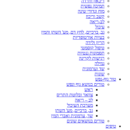
דיכאון וחרדה
תמיכה נפשית
מוח ונדודי שינה
קשב וריכוז
לב-ריאה
עיכול
גב, ברכיים, לחץ דם, מע' השתן והמין
בעיות אורטופדיות
הריון ולידה
טיפול קוסמטי
תסמונות גנטיות
רגישות לקרינה
גמילה
שד וערמונית
שונות
טור גוף-נפש
טורים בנושא גוף ונפש
ראש
צוואר ובלוטת התריס
לב – ריאה
מערכת העיכול
גב, ברכיים, מע' השתן
שד, ערמונית ואברי המין
טורים בנושאים שונים
טיפים