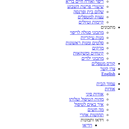
ריפוי ואורח חיים בריא
שיעורי פרשת השבוע
שלום בית ופרנסה
עצות למטפלים
קיימות וטיולים
מתכונים
מתכוני סגולה לריפוי
מנות עיקריות
סלטים ומנות ראשונות
מרקים
קינוחים ומשקאות
מתכוני ילדים
קורס מטפלים
צרו קשר
English
עמוד הבית
אודות
אודות סיגי
מהות הטיפול ועלותו
איך באים לטיפול
מה חשים
תחושות אחרי
וידאו ותמונות
וידיאו