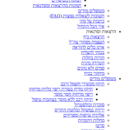
תמונות מטיפולים
תמונות מהרצאות ומסדנאות
מטופלים מודים
תשובות לשאלות נפוצות (FAQ)
כתבות על סיגי
איך הכל התחיל
הרצאות וסדנאות
הרצאות כיף
העצמת מפקדי צה"ל
ארגז כלים להוראה
בכוחי להצליח
הורות בקלות
הטרדה מינית
סמים ולא נהנים
מיחזור בכיף
מטופלים מודים
תיקון מכשירי חשמל ורכב
תיקון מדיח בעזרת ריפוי כליות מרחוק
ריפוי מרחוק חסך מוסך
תיקון רכב ללא מוסך בעקבות טיפול
סוכרת וכולסטרול
ירידה במשקל ובלוטת התריס
אלרגיה עייפות ומפרקים
מחלות זיהומיות
סרטן