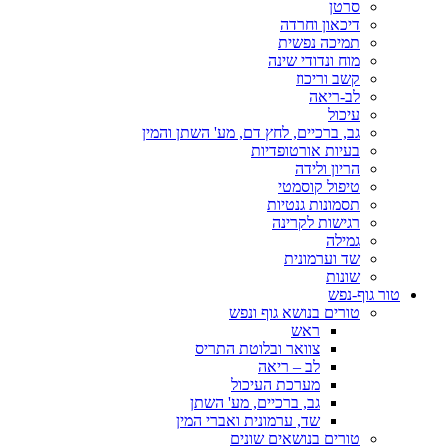
סרטן
דיכאון וחרדה
תמיכה נפשית
מוח ונדודי שינה
קשב וריכוז
לב-ריאה
עיכול
גב, ברכיים, לחץ דם, מע' השתן והמין
בעיות אורטופדיות
הריון ולידה
טיפול קוסמטי
תסמונות גנטיות
רגישות לקרינה
גמילה
שד וערמונית
שונות
טור גוף-נפש
טורים בנושא גוף ונפש
ראש
צוואר ובלוטת התריס
לב – ריאה
מערכת העיכול
גב, ברכיים, מע' השתן
שד, ערמונית ואברי המין
טורים בנושאים שונים