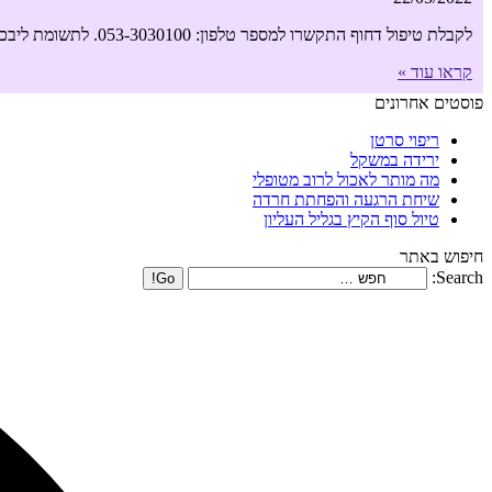
לקבלת טיפול דחוף התקשרו למספר טלפון: 053-3030100. לתשומת ליבכם, הטיפול האלטרנטיבי אינו מהווה תחליף לטיפול רפואי. איך מתבצע טיפול כזה?מזה שנים תלמידי (מטפלים
קראו עוד »
פוסטים אחרונים
ריפוי סרטן
ירידה במשקל
מה מותר לאכול לרוב מטופלי
שיחת הרגעה והפחתת חרדה
טיול סוף הקיץ בגליל העליון
חיפוש באתר
Search: