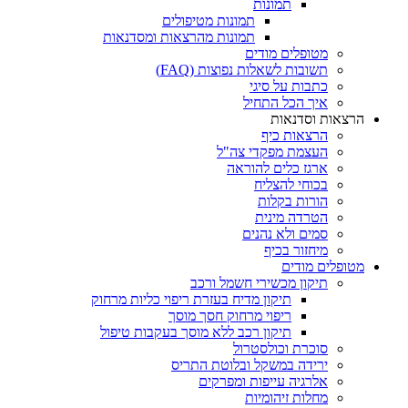
תמונות
תמונות מטיפולים
תמונות מהרצאות ומסדנאות
מטופלים מודים
תשובות לשאלות נפוצות (FAQ)
כתבות על סיגי
איך הכל התחיל
הרצאות וסדנאות
הרצאות כיף
העצמת מפקדי צה"ל
ארגז כלים להוראה
בכוחי להצליח
הורות בקלות
הטרדה מינית
סמים ולא נהנים
מיחזור בכיף
מטופלים מודים
תיקון מכשירי חשמל ורכב
תיקון מדיח בעזרת ריפוי כליות מרחוק
ריפוי מרחוק חסך מוסך
תיקון רכב ללא מוסך בעקבות טיפול
סוכרת וכולסטרול
ירידה במשקל ובלוטת התריס
אלרגיה עייפות ומפרקים
מחלות זיהומיות