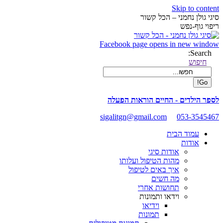
Skip to content
סיגי גולן נחמני – הכל קשור
ריפוי גוף-נפש
Facebook page opens in new window
Search:
חיפוש
לספר הילדים - החיים הוראות הפעלה
sigalitgn@gmail.com
053-3545467
עמוד הבית
אודות
אודות סיגי
מהות הטיפול ועלותו
איך באים לטיפול
מה חשים
תחושות אחרי
וידאו ותמונות
וידיאו
תמונות