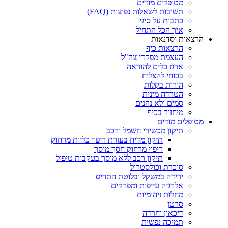
מטופלים מודים
תשובות לשאלות נפוצות (FAQ)
כתבות על סיגי
איך הכל התחיל
הרצאות וסדנאות
הרצאות כיף
העצמת מפקדי צה"ל
ארגז כלים להוראה
בכוחי להצליח
הורות בקלות
הטרדה מינית
סמים ולא נהנים
מיחזור בכיף
מטופלים מודים
תיקון מכשירי חשמל ורכב
תיקון מדיח בעזרת ריפוי כליות מרחוק
ריפוי מרחוק חסך מוסך
תיקון רכב ללא מוסך בעקבות טיפול
סוכרת וכולסטרול
ירידה במשקל ובלוטת התריס
אלרגיה עייפות ומפרקים
מחלות זיהומיות
סרטן
דיכאון וחרדה
תמיכה נפשית