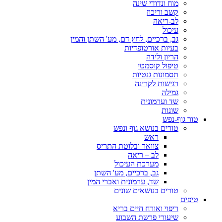
מוח ונדודי שינה
קשב וריכוז
לב-ריאה
עיכול
גב, ברכיים, לחץ דם, מע' השתן והמין
בעיות אורטופדיות
הריון ולידה
טיפול קוסמטי
תסמונות גנטיות
רגישות לקרינה
גמילה
שד וערמונית
שונות
טור גוף-נפש
טורים בנושא גוף ונפש
ראש
צוואר ובלוטת התריס
לב – ריאה
מערכת העיכול
גב, ברכיים, מע' השתן
שד, ערמונית ואברי המין
טורים בנושאים שונים
טיפים
ריפוי ואורח חיים בריא
שיעורי פרשת השבוע