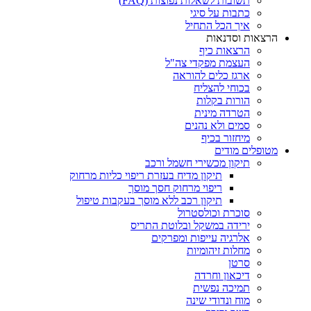
תשובות לשאלות נפוצות (FAQ)
כתבות על סיגי
איך הכל התחיל
הרצאות וסדנאות
הרצאות כיף
העצמת מפקדי צה"ל
ארגז כלים להוראה
בכוחי להצליח
הורות בקלות
הטרדה מינית
סמים ולא נהנים
מיחזור בכיף
מטופלים מודים
תיקון מכשירי חשמל ורכב
תיקון מדיח בעזרת ריפוי כליות מרחוק
ריפוי מרחוק חסך מוסך
תיקון רכב ללא מוסך בעקבות טיפול
סוכרת וכולסטרול
ירידה במשקל ובלוטת התריס
אלרגיה עייפות ומפרקים
מחלות זיהומיות
סרטן
דיכאון וחרדה
תמיכה נפשית
מוח ונדודי שינה