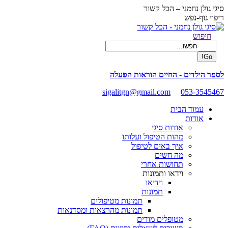
Skip
סיגי גולן נחמני – הכל קשור
to
ריפוי גוף-נפש
content
Facebook
Search:
חיפוש
page
opens
in
new
לספר הילדים - החיים הוראות הפעלה
window
sigalitgn@gmail.com
053-3545467
עמוד הבית
אודות
אודות סיגי
מהות הטיפול ועלותו
איך באים לטיפול
מה חשים
תחושות אחרי
וידאו ותמונות
וידיאו
תמונות
תמונות מטיפולים
תמונות מהרצאות ומסדנאות
מטופלים מודים