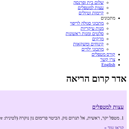
שלום בית ופרנסה
עצות למטפלים
קיימות וטיולים
מתכונים
מתכוני סגולה לריפוי
מנות עיקריות
סלטים ומנות ראשונות
מרקים
קינוחים ומשקאות
מתכוני ילדים
קורס מטפלים
צרו קשר
English
אדר קרום הריאה
עצות למטפלים
1. מטפל יקר, ראשית, אל תגרום נזק. הביטוי פרימום נון נוקרה (לטינית: Primum non nocere) מבטא את אחד מעקרונות האתיקה הרפואית במשמעותו: ראשית, אל תגרום
קראו עוד »