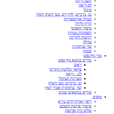
קשב וריכוז
לב-ריאה
עיכול
גב, ברכיים, לחץ דם, מע' השתן והמין
בעיות אורטופדיות
הריון ולידה
טיפול קוסמטי
תסמונות גנטיות
רגישות לקרינה
גמילה
שד וערמונית
שונות
טור גוף-נפש
טורים בנושא גוף ונפש
ראש
צוואר ובלוטת התריס
לב – ריאה
מערכת העיכול
גב, ברכיים, מע' השתן
שד, ערמונית ואברי המין
טורים בנושאים שונים
טיפים
ריפוי ואורח חיים בריא
שיעורי פרשת השבוע
שלום בית ופרנסה