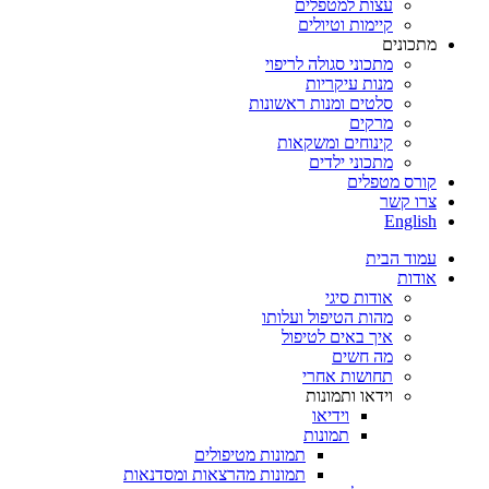
עצות למטפלים
קיימות וטיולים
מתכונים
מתכוני סגולה לריפוי
מנות עיקריות
סלטים ומנות ראשונות
מרקים
קינוחים ומשקאות
מתכוני ילדים
קורס מטפלים
צרו קשר
English
עמוד הבית
אודות
אודות סיגי
מהות הטיפול ועלותו
איך באים לטיפול
מה חשים
תחושות אחרי
וידאו ותמונות
וידיאו
תמונות
תמונות מטיפולים
תמונות מהרצאות ומסדנאות