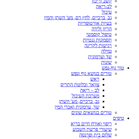
קשב וריכוז
לב-ריאה
עיכול
גב, ברכיים, לחץ דם, מע' השתן והמין
בעיות אורטופדיות
הריון ולידה
טיפול קוסמטי
תסמונות גנטיות
רגישות לקרינה
גמילה
שד וערמונית
שונות
טור גוף-נפש
טורים בנושא גוף ונפש
ראש
צוואר ובלוטת התריס
לב – ריאה
מערכת העיכול
גב, ברכיים, מע' השתן
שד, ערמונית ואברי המין
טורים בנושאים שונים
טיפים
ריפוי ואורח חיים בריא
שיעורי פרשת השבוע
שלום בית ופרנסה