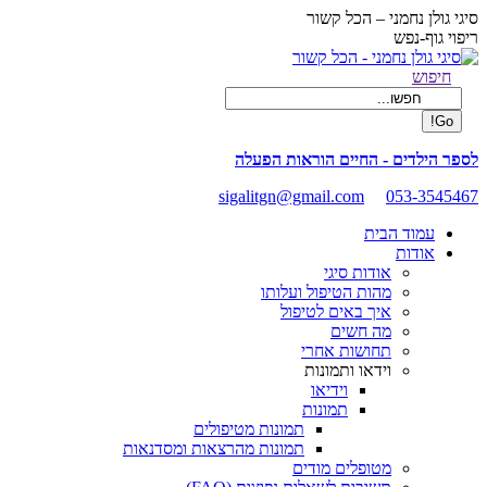
Skip
סיגי גולן נחמני – הכל קשור
to
ריפוי גוף-נפש
content
Facebook
Search:
חיפוש
page
opens
in
new
לספר הילדים - החיים הוראות הפעלה
window
sigalitgn@gmail.com
053-3545467
עמוד הבית
אודות
אודות סיגי
מהות הטיפול ועלותו
איך באים לטיפול
מה חשים
תחושות אחרי
וידאו ותמונות
וידיאו
תמונות
תמונות מטיפולים
תמונות מהרצאות ומסדנאות
מטופלים מודים