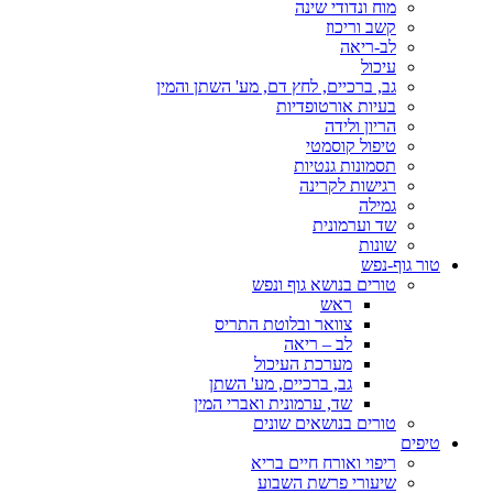
מוח ונדודי שינה
קשב וריכוז
לב-ריאה
עיכול
גב, ברכיים, לחץ דם, מע' השתן והמין
בעיות אורטופדיות
הריון ולידה
טיפול קוסמטי
תסמונות גנטיות
רגישות לקרינה
גמילה
שד וערמונית
שונות
טור גוף-נפש
טורים בנושא גוף ונפש
ראש
צוואר ובלוטת התריס
לב – ריאה
מערכת העיכול
גב, ברכיים, מע' השתן
שד, ערמונית ואברי המין
טורים בנושאים שונים
טיפים
ריפוי ואורח חיים בריא
שיעורי פרשת השבוע