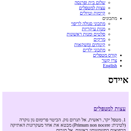
שלום בית ופרנסה
עצות למטפלים
קיימות וטיולים
מתכונים
מתכוני סגולה לריפוי
מנות עיקריות
סלטים ומנות ראשונות
מרקים
קינוחים ומשקאות
מתכוני ילדים
קורס מטפלים
צרו קשר
English
איידס
עצות למטפלים
1. מטפל יקר, ראשית, אל תגרום נזק. הביטוי פרימום נון נוקרה
(לטינית: Primum non nocere) מבטא את אחד מעקרונות האתיקה
הרפואית במשמעותו: ראשית, אל תגרום