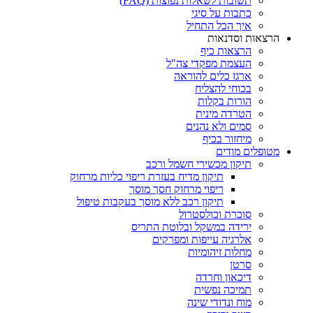
תשובות לשאלות נפוצות (FAQ)
כתבות על סיגי
איך הכל התחיל
הרצאות וסדנאות
הרצאות כיף
העצמת מפקדי צה"ל
ארגז כלים להוראה
בכוחי להצליח
הורות בקלות
הטרדה מינית
סמים ולא נהנים
מיחזור בכיף
מטופלים מודים
תיקון מכשירי חשמל ורכב
תיקון מדיח בעזרת ריפוי כליות מרחוק
ריפוי מרחוק חסך מוסך
תיקון רכב ללא מוסך בעקבות טיפול
סוכרת וכולסטרול
ירידה במשקל ובלוטת התריס
אלרגיה עייפות ומפרקים
מחלות זיהומיות
סרטן
דיכאון וחרדה
תמיכה נפשית
מוח ונדודי שינה