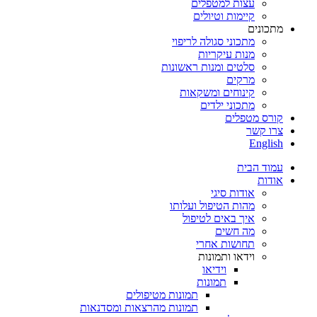
עצות למטפלים
קיימות וטיולים
מתכונים
מתכוני סגולה לריפוי
מנות עיקריות
סלטים ומנות ראשונות
מרקים
קינוחים ומשקאות
מתכוני ילדים
קורס מטפלים
צרו קשר
English
עמוד הבית
אודות
אודות סיגי
מהות הטיפול ועלותו
איך באים לטיפול
מה חשים
תחושות אחרי
וידאו ותמונות
וידיאו
תמונות
תמונות מטיפולים
תמונות מהרצאות ומסדנאות