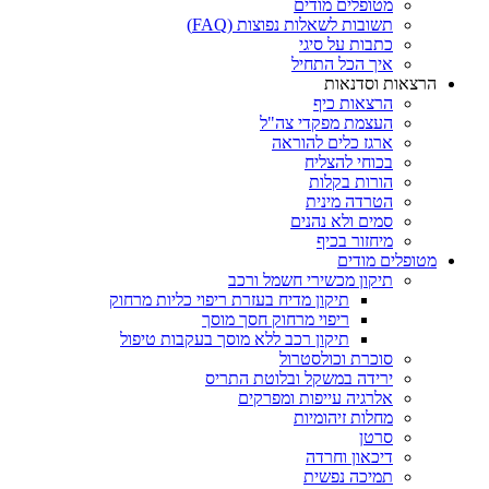
מטופלים מודים
תשובות לשאלות נפוצות (FAQ)
כתבות על סיגי
איך הכל התחיל
הרצאות וסדנאות
הרצאות כיף
העצמת מפקדי צה"ל
ארגז כלים להוראה
בכוחי להצליח
הורות בקלות
הטרדה מינית
סמים ולא נהנים
מיחזור בכיף
מטופלים מודים
תיקון מכשירי חשמל ורכב
תיקון מדיח בעזרת ריפוי כליות מרחוק
ריפוי מרחוק חסך מוסך
תיקון רכב ללא מוסך בעקבות טיפול
סוכרת וכולסטרול
ירידה במשקל ובלוטת התריס
אלרגיה עייפות ומפרקים
מחלות זיהומיות
סרטן
דיכאון וחרדה
תמיכה נפשית