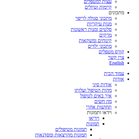
עצות למטפלים
קיימות וטיולים
מתכונים
מתכוני סגולה לריפוי
מנות עיקריות
סלטים ומנות ראשונות
מרקים
קינוחים ומשקאות
מתכוני ילדים
קורס מטפלים
צרו קשר
English
עמוד הבית
אודות
אודות סיגי
מהות הטיפול ועלותו
איך באים לטיפול
מה חשים
תחושות אחרי
וידאו ותמונות
וידיאו
תמונות
תמונות מטיפולים
תמונות מהרצאות ומסדנאות