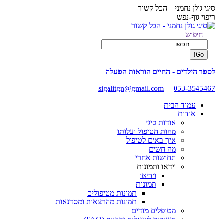
Skip
סיגי גולן נחמני – הכל קשור
to
ריפוי גוף-נפש
content
Facebook
Search:
חיפוש
page
opens
in
new
לספר הילדים - החיים הוראות הפעלה
window
sigalitgn@gmail.com
053-3545467
עמוד הבית
אודות
אודות סיגי
מהות הטיפול ועלותו
איך באים לטיפול
מה חשים
תחושות אחרי
וידאו ותמונות
וידיאו
תמונות
תמונות מטיפולים
תמונות מהרצאות ומסדנאות
מטופלים מודים