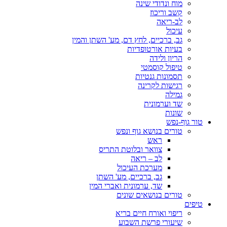
מוח ונדודי שינה
קשב וריכוז
לב-ריאה
עיכול
גב, ברכיים, לחץ דם, מע' השתן והמין
בעיות אורטופדיות
הריון ולידה
טיפול קוסמטי
תסמונות גנטיות
רגישות לקרינה
גמילה
שד וערמונית
שונות
טור גוף-נפש
טורים בנושא גוף ונפש
ראש
צוואר ובלוטת התריס
לב – ריאה
מערכת העיכול
גב, ברכיים, מע' השתן
שד, ערמונית ואברי המין
טורים בנושאים שונים
טיפים
ריפוי ואורח חיים בריא
שיעורי פרשת השבוע