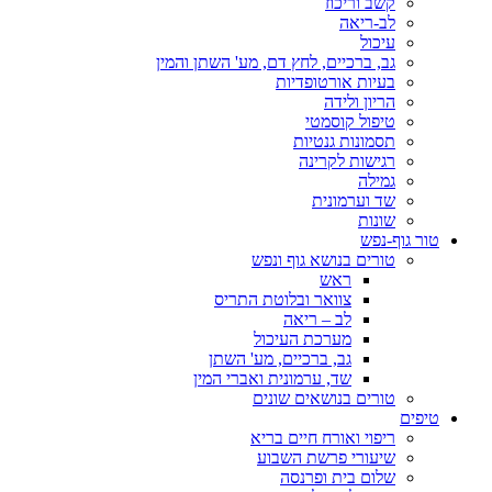
קשב וריכוז
לב-ריאה
עיכול
גב, ברכיים, לחץ דם, מע' השתן והמין
בעיות אורטופדיות
הריון ולידה
טיפול קוסמטי
תסמונות גנטיות
רגישות לקרינה
גמילה
שד וערמונית
שונות
טור גוף-נפש
טורים בנושא גוף ונפש
ראש
צוואר ובלוטת התריס
לב – ריאה
מערכת העיכול
גב, ברכיים, מע' השתן
שד, ערמונית ואברי המין
טורים בנושאים שונים
טיפים
ריפוי ואורח חיים בריא
שיעורי פרשת השבוע
שלום בית ופרנסה