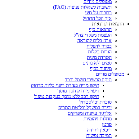
מטופלים מודים
תשובות לשאלות נפוצות (FAQ)
כתבות על סיגי
איך הכל התחיל
הרצאות וסדנאות
הרצאות כיף
העצמת מפקדי צה"ל
ארגז כלים להוראה
בכוחי להצליח
הורות בקלות
הטרדה מינית
סמים ולא נהנים
מיחזור בכיף
מטופלים מודים
תיקון מכשירי חשמל ורכב
תיקון מדיח בעזרת ריפוי כליות מרחוק
ריפוי מרחוק חסך מוסך
תיקון רכב ללא מוסך בעקבות טיפול
סוכרת וכולסטרול
ירידה במשקל ובלוטת התריס
אלרגיה עייפות ומפרקים
מחלות זיהומיות
סרטן
דיכאון וחרדה
תמיכה נפשית