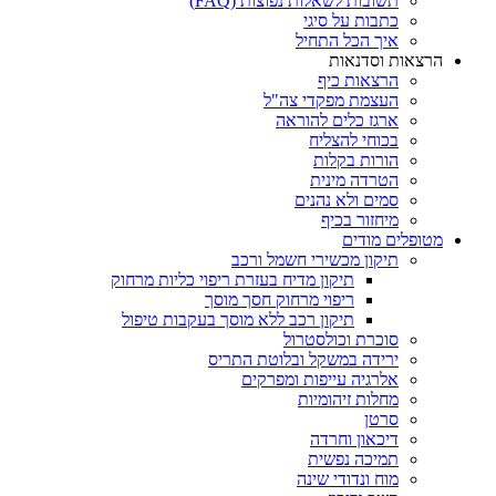
תשובות לשאלות נפוצות (FAQ)
כתבות על סיגי
איך הכל התחיל
הרצאות וסדנאות
הרצאות כיף
העצמת מפקדי צה"ל
ארגז כלים להוראה
בכוחי להצליח
הורות בקלות
הטרדה מינית
סמים ולא נהנים
מיחזור בכיף
מטופלים מודים
תיקון מכשירי חשמל ורכב
תיקון מדיח בעזרת ריפוי כליות מרחוק
ריפוי מרחוק חסך מוסך
תיקון רכב ללא מוסך בעקבות טיפול
סוכרת וכולסטרול
ירידה במשקל ובלוטת התריס
אלרגיה עייפות ומפרקים
מחלות זיהומיות
סרטן
דיכאון וחרדה
תמיכה נפשית
מוח ונדודי שינה