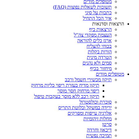
מטופלים מודים
תשובות לשאלות נפוצות (FAQ)
כתבות על סיגי
איך הכל התחיל
הרצאות וסדנאות
הרצאות כיף
העצמת מפקדי צה"ל
ארגז כלים להוראה
בכוחי להצליח
הורות בקלות
הטרדה מינית
סמים ולא נהנים
מיחזור בכיף
מטופלים מודים
תיקון מכשירי חשמל ורכב
תיקון מדיח בעזרת ריפוי כליות מרחוק
ריפוי מרחוק חסך מוסך
תיקון רכב ללא מוסך בעקבות טיפול
סוכרת וכולסטרול
ירידה במשקל ובלוטת התריס
אלרגיה עייפות ומפרקים
מחלות זיהומיות
סרטן
דיכאון וחרדה
תמיכה נפשית