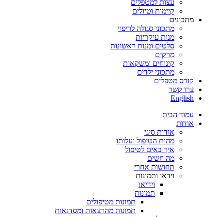
עצות למטפלים
קיימות וטיולים
מתכונים
מתכוני סגולה לריפוי
מנות עיקריות
סלטים ומנות ראשונות
מרקים
קינוחים ומשקאות
מתכוני ילדים
קורס מטפלים
צרו קשר
English
עמוד הבית
אודות
אודות סיגי
מהות הטיפול ועלותו
איך באים לטיפול
מה חשים
תחושות אחרי
וידאו ותמונות
וידיאו
תמונות
תמונות מטיפולים
תמונות מהרצאות ומסדנאות