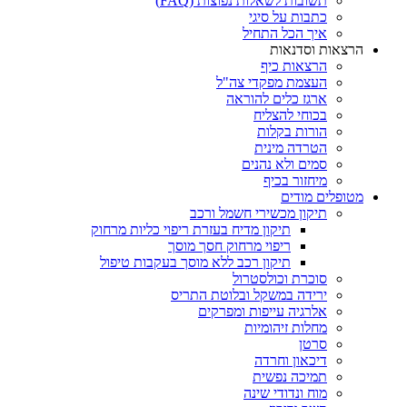
תשובות לשאלות נפוצות (FAQ)
כתבות על סיגי
איך הכל התחיל
הרצאות וסדנאות
הרצאות כיף
העצמת מפקדי צה"ל
ארגז כלים להוראה
בכוחי להצליח
הורות בקלות
הטרדה מינית
סמים ולא נהנים
מיחזור בכיף
מטופלים מודים
תיקון מכשירי חשמל ורכב
תיקון מדיח בעזרת ריפוי כליות מרחוק
ריפוי מרחוק חסך מוסך
תיקון רכב ללא מוסך בעקבות טיפול
סוכרת וכולסטרול
ירידה במשקל ובלוטת התריס
אלרגיה עייפות ומפרקים
מחלות זיהומיות
סרטן
דיכאון וחרדה
תמיכה נפשית
מוח ונדודי שינה