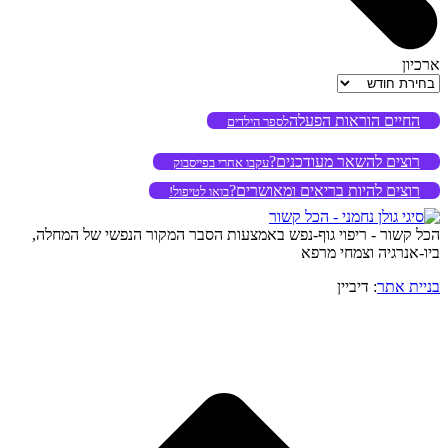
ארכיון
ארכיון
החיים הוראות הפעלה
לספר הילדים
רוצים להשאר מעודכנים?
עקבו אחרי בפייסבוק
רוצים להיות בריאים ומאושרים?
בואו לטיפול!
הכל קשור - ריפוי גוף-נפש באמצעות הסבר המקור הנפשי של המחלה,
ביו-אנרגיה וצמחי מרפא
בניית אתר
: דיביין
o
to
op