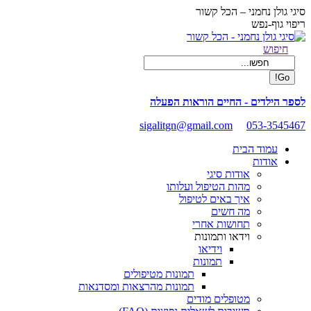
Skip
סיגי גולן נחמני – הכל קשור
to
ריפוי גוף-נפש
content
Facebook
Search:
חיפוש
page
opens
in
new
לספר הילדים - החיים הוראות הפעלה
window
sigalitgn@gmail.com
053-3545467
עמוד הבית
אודות
אודות סיגי
מהות הטיפול ועלותו
איך באים לטיפול
מה חשים
תחושות אחרי
וידאו ותמונות
וידיאו
תמונות
תמונות מטיפולים
תמונות מהרצאות ומסדנאות
מטופלים מודים