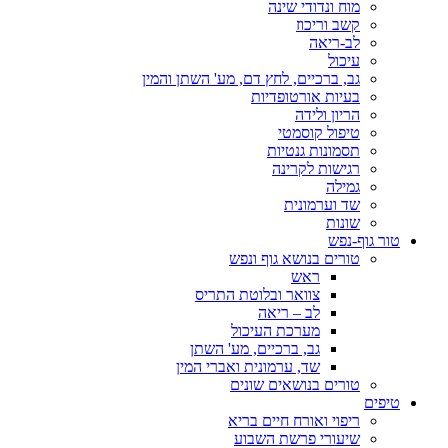
מוח ונדודי שינה
קשב וריכוז
לב-ריאה
עיכול
גב, ברכיים, לחץ דם, מע' השתן והמין
בעיות אורטופדיות
הריון ולידה
טיפול קוסמטי
תסמונות גנטיות
רגישות לקרינה
גמילה
שד וערמונית
שונות
טור גוף-נפש
טורים בנושא גוף ונפש
ראש
צוואר ובלוטת התריס
לב – ריאה
מערכת העיכול
גב, ברכיים, מע' השתן
שד, ערמונית ואברי המין
טורים בנושאים שונים
טיפים
ריפוי ואורח חיים בריא
שיעורי פרשת השבוע