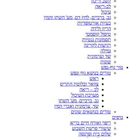
קשב וריכוז
לב-ריאה
עיכול
גב, ברכיים, לחץ דם, מע' השתן והמין
בעיות אורטופדיות
הריון ולידה
טיפול קוסמטי
תסמונות גנטיות
רגישות לקרינה
גמילה
שד וערמונית
שונות
טור גוף-נפש
טורים בנושא גוף ונפש
ראש
צוואר ובלוטת התריס
לב – ריאה
מערכת העיכול
גב, ברכיים, מע' השתן
שד, ערמונית ואברי המין
טורים בנושאים שונים
טיפים
ריפוי ואורח חיים בריא
שיעורי פרשת השבוע
שלום בית ופרנסה