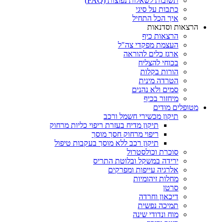
תשובות לשאלות נפוצות (FAQ)
כתבות על סיגי
איך הכל התחיל
הרצאות וסדנאות
הרצאות כיף
העצמת מפקדי צה"ל
ארגז כלים להוראה
בכוחי להצליח
הורות בקלות
הטרדה מינית
סמים ולא נהנים
מיחזור בכיף
מטופלים מודים
תיקון מכשירי חשמל ורכב
תיקון מדיח בעזרת ריפוי כליות מרחוק
ריפוי מרחוק חסך מוסך
תיקון רכב ללא מוסך בעקבות טיפול
סוכרת וכולסטרול
ירידה במשקל ובלוטת התריס
אלרגיה עייפות ומפרקים
מחלות זיהומיות
סרטן
דיכאון וחרדה
תמיכה נפשית
מוח ונדודי שינה