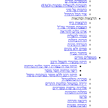
מטופלים מודים
תשובות לשאלות נפוצות (FAQ)
כתבות על סיגי
איך הכל התחיל
הרצאות וסדנאות
הרצאות כיף
העצמת מפקדי צה"ל
ארגז כלים להוראה
בכוחי להצליח
הורות בקלות
הטרדה מינית
סמים ולא נהנים
מיחזור בכיף
מטופלים מודים
תיקון מכשירי חשמל ורכב
תיקון מדיח בעזרת ריפוי כליות מרחוק
ריפוי מרחוק חסך מוסך
תיקון רכב ללא מוסך בעקבות טיפול
סוכרת וכולסטרול
ירידה במשקל ובלוטת התריס
אלרגיה עייפות ומפרקים
מחלות זיהומיות
סרטן
דיכאון וחרדה
תמיכה נפשית