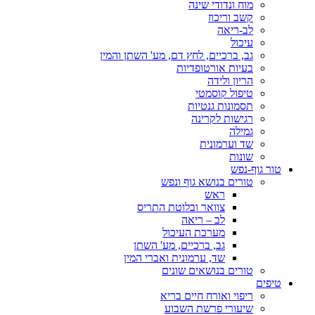
מוח ונדודי שינה
קשב וריכוז
לב-ריאה
עיכול
גב, ברכיים, לחץ דם, מע' השתן והמין
בעיות אורטופדיות
הריון ולידה
טיפול קוסמטי
תסמונות גנטיות
רגישות לקרינה
גמילה
שד וערמונית
שונות
טור גוף-נפש
טורים בנושא גוף ונפש
ראש
צוואר ובלוטת התריס
לב – ריאה
מערכת העיכול
גב, ברכיים, מע' השתן
שד, ערמונית ואברי המין
טורים בנושאים שונים
טיפים
ריפוי ואורח חיים בריא
שיעורי פרשת השבוע