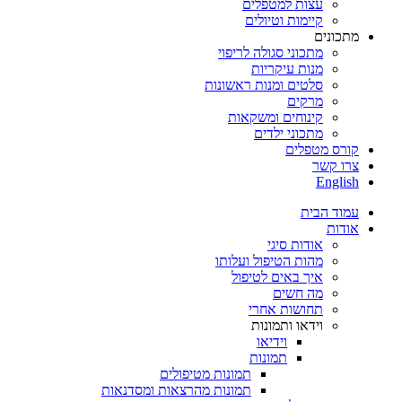
עצות למטפלים
קיימות וטיולים
מתכונים
מתכוני סגולה לריפוי
מנות עיקריות
סלטים ומנות ראשונות
מרקים
קינוחים ומשקאות
מתכוני ילדים
קורס מטפלים
צרו קשר
English
עמוד הבית
אודות
אודות סיגי
מהות הטיפול ועלותו
איך באים לטיפול
מה חשים
תחושות אחרי
וידאו ותמונות
וידיאו
תמונות
תמונות מטיפולים
תמונות מהרצאות ומסדנאות