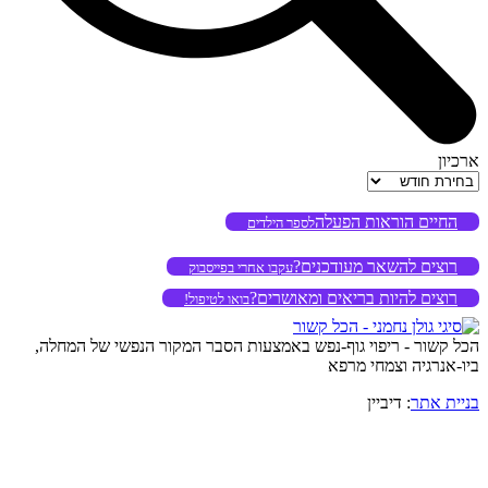
ארכיון
ארכיון
החיים הוראות הפעלה
לספר הילדים
רוצים להשאר מעודכנים?
עקבו אחרי בפייסבוק
רוצים להיות בריאים ומאושרים?
בואו לטיפול!
הכל קשור - ריפוי גוף-נפש באמצעות הסבר המקור הנפשי של המחלה,
ביו-אנרגיה וצמחי מרפא
בניית אתר
: דיביין
o
to
op