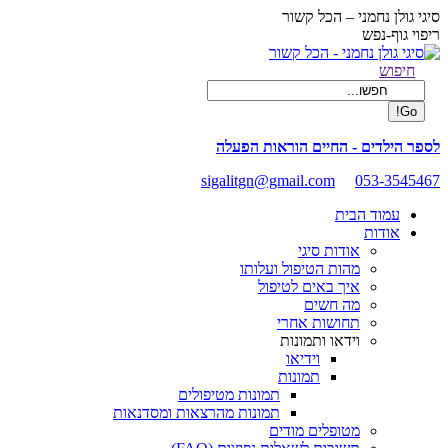
Skip
סיגי גולן נחמני – הכל קשור
to
ריפוי גוף-נפש
content
Facebook
Search:
חיפוש
page
opens
in
new
לספר הילדים - החיים הוראות הפעלה
window
sigalitgn@gmail.com
053-3545467
עמוד הבית
אודות
אודות סיגי
מהות הטיפול ועלותו
איך באים לטיפול
מה חשים
תחושות אחרי
וידאו ותמונות
וידיאו
תמונות
תמונות מטיפולים
תמונות מהרצאות ומסדנאות
מטופלים מודים