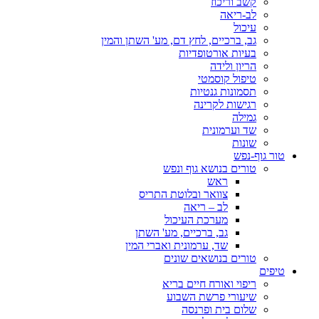
קשב וריכוז
לב-ריאה
עיכול
גב, ברכיים, לחץ דם, מע' השתן והמין
בעיות אורטופדיות
הריון ולידה
טיפול קוסמטי
תסמונות גנטיות
רגישות לקרינה
גמילה
שד וערמונית
שונות
טור גוף-נפש
טורים בנושא גוף ונפש
ראש
צוואר ובלוטת התריס
לב – ריאה
מערכת העיכול
גב, ברכיים, מע' השתן
שד, ערמונית ואברי המין
טורים בנושאים שונים
טיפים
ריפוי ואורח חיים בריא
שיעורי פרשת השבוע
שלום בית ופרנסה