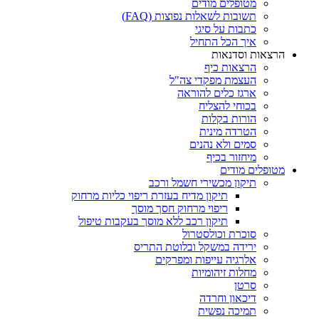
מטופלים מודים
תשובות לשאלות נפוצות (FAQ)
כתבות על סיגי
איך הכל התחיל
הרצאות וסדנאות
הרצאות כיף
העצמת מפקדי צה"ל
ארגז כלים להוראה
בכוחי להצליח
הורות בקלות
הטרדה מינית
סמים ולא נהנים
מיחזור בכיף
מטופלים מודים
תיקון מכשירי חשמל ורכב
תיקון מדיח בעזרת ריפוי כליות מרחוק
ריפוי מרחוק חסך מוסך
תיקון רכב ללא מוסך בעקבות טיפול
סוכרת וכולסטרול
ירידה במשקל ובלוטת התריס
אלרגיה עייפות ומפרקים
מחלות זיהומיות
סרטן
דיכאון וחרדה
תמיכה נפשית