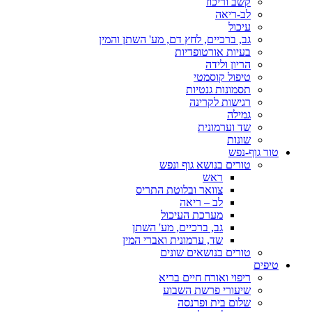
קשב וריכוז
לב-ריאה
עיכול
גב, ברכיים, לחץ דם, מע' השתן והמין
בעיות אורטופדיות
הריון ולידה
טיפול קוסמטי
תסמונות גנטיות
רגישות לקרינה
גמילה
שד וערמונית
שונות
טור גוף-נפש
טורים בנושא גוף ונפש
ראש
צוואר ובלוטת התריס
לב – ריאה
מערכת העיכול
גב, ברכיים, מע' השתן
שד, ערמונית ואברי המין
טורים בנושאים שונים
טיפים
ריפוי ואורח חיים בריא
שיעורי פרשת השבוע
שלום בית ופרנסה