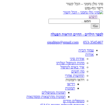
Skip
סיגי גולן נחמני – הכל קשור
to
ריפוי גוף-נפש
content
Facebook
Search:
חיפוש
page
opens
in
new
לספר הילדים - החיים הוראות הפעלה
window
sigalitgn@gmail.com
053-3545467
עמוד הבית
אודות
אודות סיגי
מהות הטיפול ועלותו
איך באים לטיפול
מה חשים
תחושות אחרי
וידאו ותמונות
וידיאו
תמונות
תמונות מטיפולים
תמונות מהרצאות ומסדנאות
מטופלים מודים