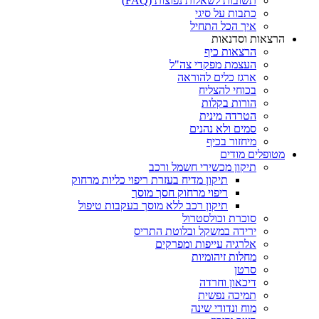
תשובות לשאלות נפוצות (FAQ)
כתבות על סיגי
איך הכל התחיל
הרצאות וסדנאות
הרצאות כיף
העצמת מפקדי צה"ל
ארגז כלים להוראה
בכוחי להצליח
הורות בקלות
הטרדה מינית
סמים ולא נהנים
מיחזור בכיף
מטופלים מודים
תיקון מכשירי חשמל ורכב
תיקון מדיח בעזרת ריפוי כליות מרחוק
ריפוי מרחוק חסך מוסך
תיקון רכב ללא מוסך בעקבות טיפול
סוכרת וכולסטרול
ירידה במשקל ובלוטת התריס
אלרגיה עייפות ומפרקים
מחלות זיהומיות
סרטן
דיכאון וחרדה
תמיכה נפשית
מוח ונדודי שינה