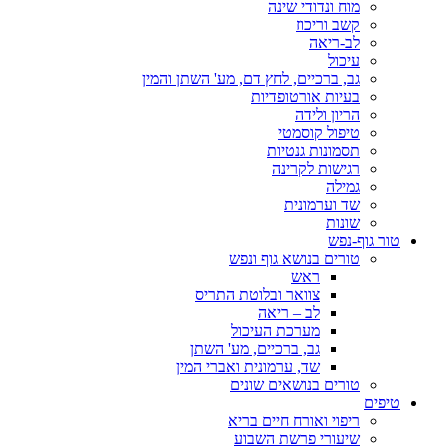
מוח ונדודי שינה
קשב וריכוז
לב-ריאה
עיכול
גב, ברכיים, לחץ דם, מע' השתן והמין
בעיות אורטופדיות
הריון ולידה
טיפול קוסמטי
תסמונות גנטיות
רגישות לקרינה
גמילה
שד וערמונית
שונות
טור גוף-נפש
טורים בנושא גוף ונפש
ראש
צוואר ובלוטת התריס
לב – ריאה
מערכת העיכול
גב, ברכיים, מע' השתן
שד, ערמונית ואברי המין
טורים בנושאים שונים
טיפים
ריפוי ואורח חיים בריא
שיעורי פרשת השבוע