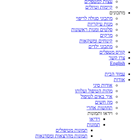
עצות למטפלים
קיימות וטיולים
מתכונים
מתכוני סגולה לריפוי
מנות עיקריות
סלטים ומנות ראשונות
מרקים
קינוחים ומשקאות
מתכוני ילדים
קורס מטפלים
צרו קשר
English
עמוד הבית
אודות
אודות סיגי
מהות הטיפול ועלותו
איך באים לטיפול
מה חשים
תחושות אחרי
וידאו ותמונות
וידיאו
תמונות
תמונות מטיפולים
תמונות מהרצאות ומסדנאות