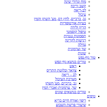
מוח ונדודי שינה
קשב וריכוז
לב-ריאה
עיכול
גב, ברכיים, לחץ דם, מע' השתן והמין
בעיות אורטופדיות
הריון ולידה
טיפול קוסמטי
תסמונות גנטיות
רגישות לקרינה
גמילה
שד וערמונית
שונות
טור גוף-נפש
טורים בנושא גוף ונפש
ראש
צוואר ובלוטת התריס
לב – ריאה
מערכת העיכול
גב, ברכיים, מע' השתן
שד, ערמונית ואברי המין
טורים בנושאים שונים
טיפים
ריפוי ואורח חיים בריא
שיעורי פרשת השבוע