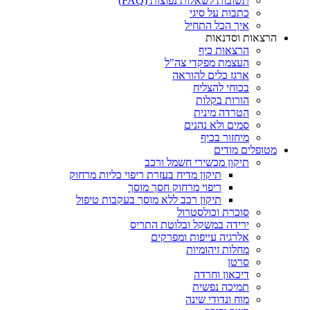
תשובות לשאלות נפוצות (FAQ)
כתבות על סיגי
איך הכל התחיל
הרצאות וסדנאות
הרצאות כיף
העצמת מפקדי צה"ל
ארגז כלים להוראה
בכוחי להצליח
הורות בקלות
הטרדה מינית
סמים ולא נהנים
מיחזור בכיף
מטופלים מודים
תיקון מכשירי חשמל ורכב
תיקון מדיח בעזרת ריפוי כליות מרחוק
ריפוי מרחוק חסך מוסך
תיקון רכב ללא מוסך בעקבות טיפול
סוכרת וכולסטרול
ירידה במשקל ובלוטת התריס
אלרגיה עייפות ומפרקים
מחלות זיהומיות
סרטן
דיכאון וחרדה
תמיכה נפשית
מוח ונדודי שינה