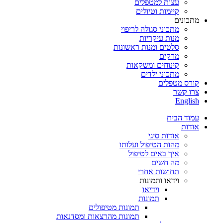
עצות למטפלים
קיימות וטיולים
מתכונים
מתכוני סגולה לריפוי
מנות עיקריות
סלטים ומנות ראשונות
מרקים
קינוחים ומשקאות
מתכוני ילדים
קורס מטפלים
צרו קשר
English
עמוד הבית
אודות
אודות סיגי
מהות הטיפול ועלותו
איך באים לטיפול
מה חשים
תחושות אחרי
וידאו ותמונות
וידיאו
תמונות
תמונות מטיפולים
תמונות מהרצאות ומסדנאות