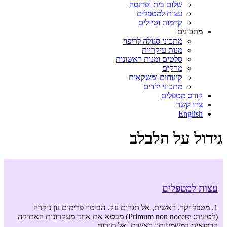
שלום בית ופרנסה
עצות למטפלים
קיימות וטיולים
מתכונים
מתכוני סגולה לריפוי
מנות עיקריות
סלטים ומנות ראשונות
מרקים
קינוחים ומשקאות
מתכוני ילדים
קורס מטפלים
צרו קשר
English
גידול על הלבלב
עצות למטפלים
1. מטפל יקר, ראשית, אל תגרום נזק. הביטוי פרימום נון נוקרה
(לטינית: Primum non nocere) מבטא את אחד מעקרונות האתיקה
הרפואית במשמעותו: ראשית, אל תגרום