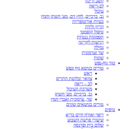
קשב וריכוז
לב-ריאה
עיכול
גב, ברכיים, לחץ דם, מע' השתן והמין
בעיות אורטופדיות
הריון ולידה
טיפול קוסמטי
תסמונות גנטיות
רגישות לקרינה
גמילה
שד וערמונית
שונות
טור גוף-נפש
טורים בנושא גוף ונפש
ראש
צוואר ובלוטת התריס
לב – ריאה
מערכת העיכול
גב, ברכיים, מע' השתן
שד, ערמונית ואברי המין
טורים בנושאים שונים
טיפים
ריפוי ואורח חיים בריא
שיעורי פרשת השבוע
שלום בית ופרנסה