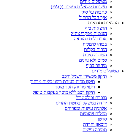
מטופלים מודים
תשובות לשאלות נפוצות (FAQ)
כתבות על סיגי
איך הכל התחיל
הרצאות וסדנאות
הרצאות כיף
העצמת מפקדי צה"ל
ארגז כלים להוראה
בכוחי להצליח
הורות בקלות
הטרדה מינית
סמים ולא נהנים
מיחזור בכיף
מטופלים מודים
תיקון מכשירי חשמל ורכב
תיקון מדיח בעזרת ריפוי כליות מרחוק
ריפוי מרחוק חסך מוסך
תיקון רכב ללא מוסך בעקבות טיפול
סוכרת וכולסטרול
ירידה במשקל ובלוטת התריס
אלרגיה עייפות ומפרקים
מחלות זיהומיות
סרטן
דיכאון וחרדה
תמיכה נפשית