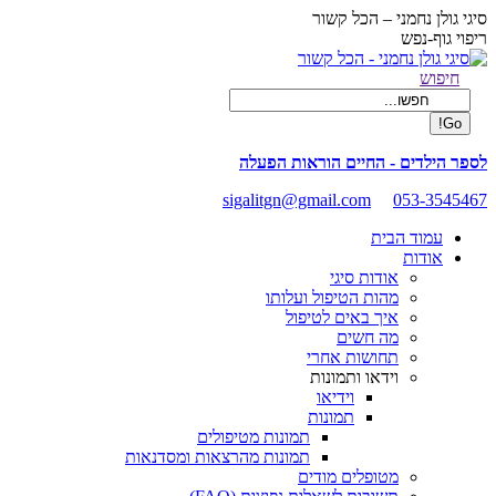
Skip
סיגי גולן נחמני – הכל קשור
to
ריפוי גוף-נפש
content
Facebook
Search:
חיפוש
page
opens
in
new
לספר הילדים - החיים הוראות הפעלה
window
sigalitgn@gmail.com
053-3545467
עמוד הבית
אודות
אודות סיגי
מהות הטיפול ועלותו
איך באים לטיפול
מה חשים
תחושות אחרי
וידאו ותמונות
וידיאו
תמונות
תמונות מטיפולים
תמונות מהרצאות ומסדנאות
מטופלים מודים