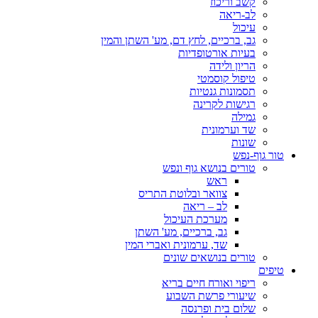
קשב וריכוז
לב-ריאה
עיכול
גב, ברכיים, לחץ דם, מע' השתן והמין
בעיות אורטופדיות
הריון ולידה
טיפול קוסמטי
תסמונות גנטיות
רגישות לקרינה
גמילה
שד וערמונית
שונות
טור גוף-נפש
טורים בנושא גוף ונפש
ראש
צוואר ובלוטת התריס
לב – ריאה
מערכת העיכול
גב, ברכיים, מע' השתן
שד, ערמונית ואברי המין
טורים בנושאים שונים
טיפים
ריפוי ואורח חיים בריא
שיעורי פרשת השבוע
שלום בית ופרנסה