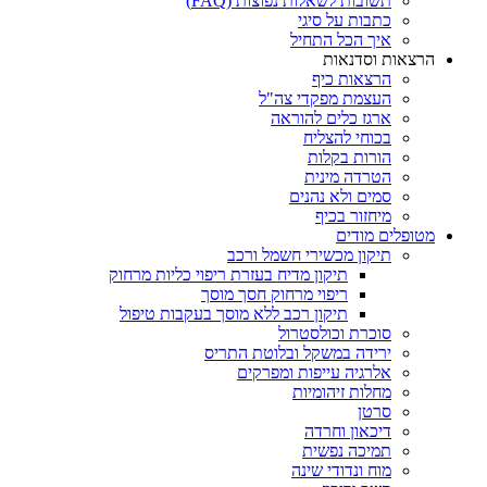
תשובות לשאלות נפוצות (FAQ)
כתבות על סיגי
איך הכל התחיל
הרצאות וסדנאות
הרצאות כיף
העצמת מפקדי צה"ל
ארגז כלים להוראה
בכוחי להצליח
הורות בקלות
הטרדה מינית
סמים ולא נהנים
מיחזור בכיף
מטופלים מודים
תיקון מכשירי חשמל ורכב
תיקון מדיח בעזרת ריפוי כליות מרחוק
ריפוי מרחוק חסך מוסך
תיקון רכב ללא מוסך בעקבות טיפול
סוכרת וכולסטרול
ירידה במשקל ובלוטת התריס
אלרגיה עייפות ומפרקים
מחלות זיהומיות
סרטן
דיכאון וחרדה
תמיכה נפשית
מוח ונדודי שינה