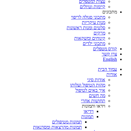
עצות למטפלים
קיימות וטיולים
מתכונים
מתכוני סגולה לריפוי
מנות עיקריות
סלטים ומנות ראשונות
מרקים
קינוחים ומשקאות
מתכוני ילדים
קורס מטפלים
צרו קשר
English
עמוד הבית
אודות
אודות סיגי
מהות הטיפול ועלותו
איך באים לטיפול
מה חשים
תחושות אחרי
וידאו ותמונות
וידיאו
תמונות
תמונות מטיפולים
תמונות מהרצאות ומסדנאות