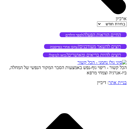
ארכיון
ארכיון
החיים הוראות הפעלה
לספר הילדים
רוצים להשאר מעודכנים?
עקבו אחרי בפייסבוק
רוצים להיות בריאים ומאושרים?
בואו לטיפול!
הכל קשור - ריפוי גוף-נפש באמצעות הסבר המקור הנפשי של המחלה,
ביו-אנרגיה וצמחי מרפא
בניית אתר
: דיביין
o
to
op