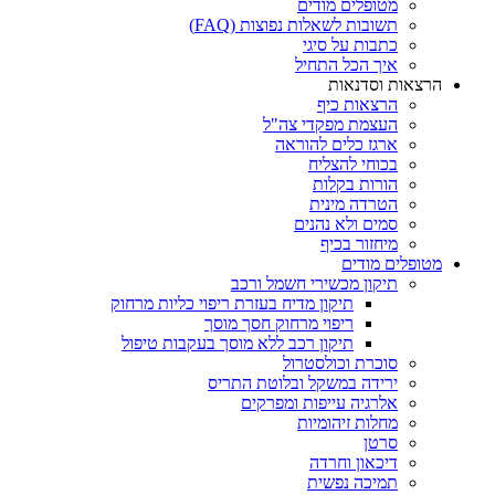
מטופלים מודים
תשובות לשאלות נפוצות (FAQ)
כתבות על סיגי
איך הכל התחיל
הרצאות וסדנאות
הרצאות כיף
העצמת מפקדי צה"ל
ארגז כלים להוראה
בכוחי להצליח
הורות בקלות
הטרדה מינית
סמים ולא נהנים
מיחזור בכיף
מטופלים מודים
תיקון מכשירי חשמל ורכב
תיקון מדיח בעזרת ריפוי כליות מרחוק
ריפוי מרחוק חסך מוסך
תיקון רכב ללא מוסך בעקבות טיפול
סוכרת וכולסטרול
ירידה במשקל ובלוטת התריס
אלרגיה עייפות ומפרקים
מחלות זיהומיות
סרטן
דיכאון וחרדה
תמיכה נפשית