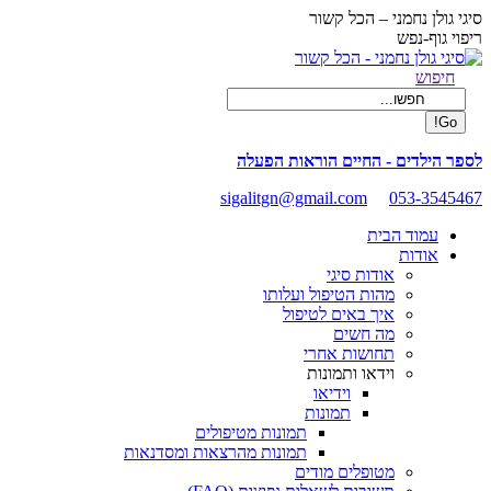
Skip
סיגי גולן נחמני – הכל קשור
to
ריפוי גוף-נפש
content
Facebook
Search:
חיפוש
page
opens
in
new
לספר הילדים - החיים הוראות הפעלה
window
sigalitgn@gmail.com
053-3545467
עמוד הבית
אודות
אודות סיגי
מהות הטיפול ועלותו
איך באים לטיפול
מה חשים
תחושות אחרי
וידאו ותמונות
וידיאו
תמונות
תמונות מטיפולים
תמונות מהרצאות ומסדנאות
מטופלים מודים