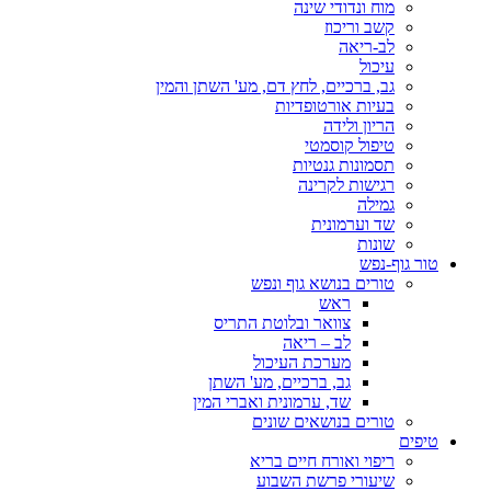
מוח ונדודי שינה
קשב וריכוז
לב-ריאה
עיכול
גב, ברכיים, לחץ דם, מע' השתן והמין
בעיות אורטופדיות
הריון ולידה
טיפול קוסמטי
תסמונות גנטיות
רגישות לקרינה
גמילה
שד וערמונית
שונות
טור גוף-נפש
טורים בנושא גוף ונפש
ראש
צוואר ובלוטת התריס
לב – ריאה
מערכת העיכול
גב, ברכיים, מע' השתן
שד, ערמונית ואברי המין
טורים בנושאים שונים
טיפים
ריפוי ואורח חיים בריא
שיעורי פרשת השבוע