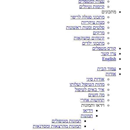
עצות למטפלים
קיימות וטיולים
מתכונים
מתכוני סגולה לריפוי
מנות עיקריות
סלטים ומנות ראשונות
מרקים
קינוחים ומשקאות
מתכוני ילדים
קורס מטפלים
צרו קשר
English
עמוד הבית
אודות
אודות סיגי
מהות הטיפול ועלותו
איך באים לטיפול
מה חשים
תחושות אחרי
וידאו ותמונות
וידיאו
תמונות
תמונות מטיפולים
תמונות מהרצאות ומסדנאות