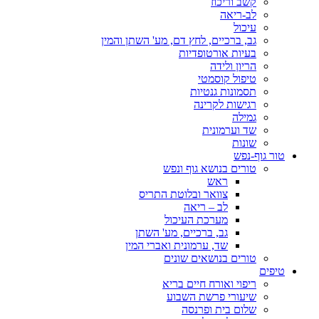
קשב וריכוז
לב-ריאה
עיכול
גב, ברכיים, לחץ דם, מע' השתן והמין
בעיות אורטופדיות
הריון ולידה
טיפול קוסמטי
תסמונות גנטיות
רגישות לקרינה
גמילה
שד וערמונית
שונות
טור גוף-נפש
טורים בנושא גוף ונפש
ראש
צוואר ובלוטת התריס
לב – ריאה
מערכת העיכול
גב, ברכיים, מע' השתן
שד, ערמונית ואברי המין
טורים בנושאים שונים
טיפים
ריפוי ואורח חיים בריא
שיעורי פרשת השבוע
שלום בית ופרנסה