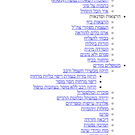
תשובות לשאלות נפוצות (FAQ)
כתבות על סיגי
איך הכל התחיל
הרצאות וסדנאות
הרצאות כיף
העצמת מפקדי צה"ל
ארגז כלים להוראה
בכוחי להצליח
הורות בקלות
הטרדה מינית
סמים ולא נהנים
מיחזור בכיף
מטופלים מודים
תיקון מכשירי חשמל ורכב
תיקון מדיח בעזרת ריפוי כליות מרחוק
ריפוי מרחוק חסך מוסך
תיקון רכב ללא מוסך בעקבות טיפול
סוכרת וכולסטרול
ירידה במשקל ובלוטת התריס
אלרגיה עייפות ומפרקים
מחלות זיהומיות
סרטן
דיכאון וחרדה
תמיכה נפשית
מוח ונדודי שינה