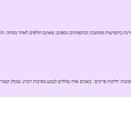
שישות הכרונית (CFS – Chronic Fatigue Syndrome) מתאפיינת בתשישות ממושכת ובתסמינים נוספים, שאי
ונות 'דלקות פרקים'. כאבים אלה עלולים לנבוע מסיבות רבות, שכולן קשורו