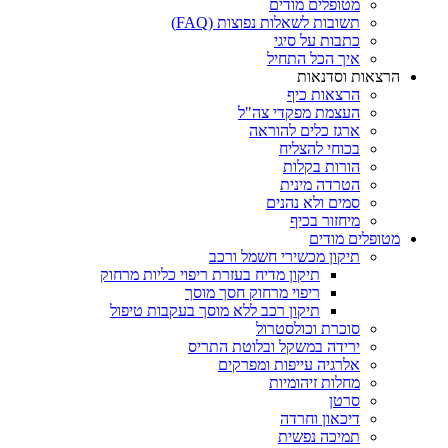
מטופלים מודים
תשובות לשאלות נפוצות (FAQ)
כתבות על סיגי
איך הכל התחיל
הרצאות וסדנאות
הרצאות כיף
העצמת מפקדי צה"ל
ארגז כלים להוראה
בכוחי להצליח
הורות בקלות
הטרדה מינית
סמים ולא נהנים
מיחזור בכיף
מטופלים מודים
תיקון מכשירי חשמל ורכב
תיקון מדיח בעזרת ריפוי כליות מרחוק
ריפוי מרחוק חסך מוסך
תיקון רכב ללא מוסך בעקבות טיפול
סוכרת וכולסטרול
ירידה במשקל ובלוטת התריס
אלרגיה עייפות ומפרקים
מחלות זיהומיות
סרטן
דיכאון וחרדה
תמיכה נפשית