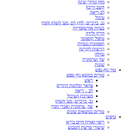
מוח ונדודי שינה
קשב וריכוז
לב-ריאה
עיכול
גב, ברכיים, לחץ דם, מע' השתן והמין
בעיות אורטופדיות
הריון ולידה
טיפול קוסמטי
תסמונות גנטיות
רגישות לקרינה
גמילה
שד וערמונית
שונות
טור גוף-נפש
טורים בנושא גוף ונפש
ראש
צוואר ובלוטת התריס
לב – ריאה
מערכת העיכול
גב, ברכיים, מע' השתן
שד, ערמונית ואברי המין
טורים בנושאים שונים
טיפים
ריפוי ואורח חיים בריא
שיעורי פרשת השבוע