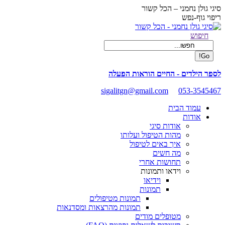
Skip
סיגי גולן נחמני – הכל קשור
to
ריפוי גוף-נפש
content
Facebook
Search:
חיפוש
page
opens
in
new
לספר הילדים - החיים הוראות הפעלה
window
sigalitgn@gmail.com
053-3545467
עמוד הבית
אודות
אודות סיגי
מהות הטיפול ועלותו
איך באים לטיפול
מה חשים
תחושות אחרי
וידאו ותמונות
וידיאו
תמונות
תמונות מטיפולים
תמונות מהרצאות ומסדנאות
מטופלים מודים