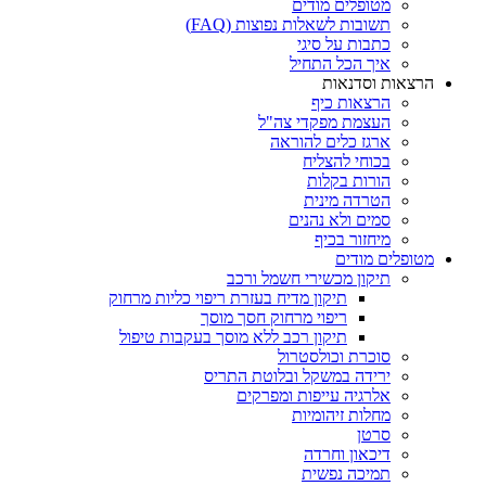
מטופלים מודים
תשובות לשאלות נפוצות (FAQ)
כתבות על סיגי
איך הכל התחיל
הרצאות וסדנאות
הרצאות כיף
העצמת מפקדי צה"ל
ארגז כלים להוראה
בכוחי להצליח
הורות בקלות
הטרדה מינית
סמים ולא נהנים
מיחזור בכיף
מטופלים מודים
תיקון מכשירי חשמל ורכב
תיקון מדיח בעזרת ריפוי כליות מרחוק
ריפוי מרחוק חסך מוסך
תיקון רכב ללא מוסך בעקבות טיפול
סוכרת וכולסטרול
ירידה במשקל ובלוטת התריס
אלרגיה עייפות ומפרקים
מחלות זיהומיות
סרטן
דיכאון וחרדה
תמיכה נפשית