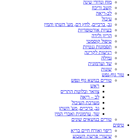
מוח ונדודי שינה
קשב וריכוז
לב-ריאה
עיכול
גב, ברכיים, לחץ דם, מע' השתן והמין
בעיות אורטופדיות
הריון ולידה
טיפול קוסמטי
תסמונות גנטיות
רגישות לקרינה
גמילה
שד וערמונית
שונות
טור גוף-נפש
טורים בנושא גוף ונפש
ראש
צוואר ובלוטת התריס
לב – ריאה
מערכת העיכול
גב, ברכיים, מע' השתן
שד, ערמונית ואברי המין
טורים בנושאים שונים
טיפים
ריפוי ואורח חיים בריא
שיעורי פרשת השבוע