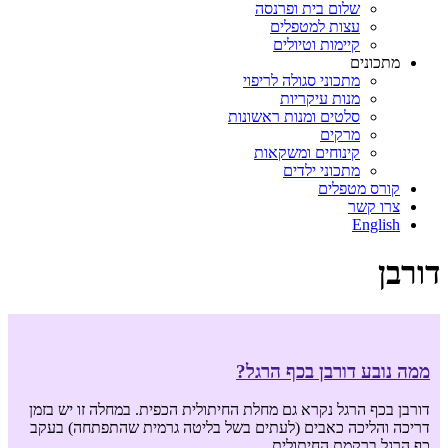
שלום בית ופרנסה
עצות למטפלים
קיימות וטיולים
מתכונים
מתכוני סגולה לריפוי
מנות עיקריות
סלטים ומנות ראשונות
מרקים
קינוחים ומשקאות
מתכוני ילדים
קורס מטפלים
צרו קשר
English
דורבן
ממה נובע דורבן בכף הרגל?
דורבן בכף הרגל נקרא גם מחלת החיתולית הכפית. במחלה זו יש בזמן
דריכה והליכה כאבים (לעתים בשל בליטה גרמית שהתפתחה) בעקב
כף הרגל ברקמת החיתולית