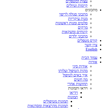
עצות למטפלים
קיימות וטיולים
מתכונים
מתכוני סגולה לריפוי
מנות עיקריות
סלטים ומנות ראשונות
מרקים
קינוחים ומשקאות
מתכוני ילדים
קורס מטפלים
צרו קשר
English
עמוד הבית
אודות
אודות סיגי
מהות הטיפול ועלותו
איך באים לטיפול
מה חשים
תחושות אחרי
וידאו ותמונות
וידיאו
תמונות
תמונות מטיפולים
תמונות מהרצאות ומסדנאות