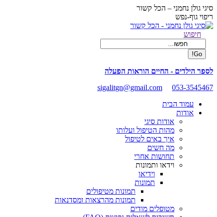
Skip
סיגי גולן נחמני – הכל קשור
to
ריפוי גוף-נפש
content
Facebook
Search:
חיפוש
page
opens
in
new
לספר הילדים - החיים הוראות הפעלה
window
sigalitgn@gmail.com
053-3545467
עמוד הבית
אודות
אודות סיגי
מהות הטיפול ועלותו
איך באים לטיפול
מה חשים
תחושות אחרי
וידאו ותמונות
וידיאו
תמונות
תמונות מטיפולים
תמונות מהרצאות ומסדנאות
מטופלים מודים