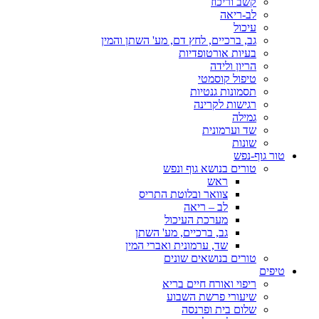
קשב וריכוז
לב-ריאה
עיכול
גב, ברכיים, לחץ דם, מע' השתן והמין
בעיות אורטופדיות
הריון ולידה
טיפול קוסמטי
תסמונות גנטיות
רגישות לקרינה
גמילה
שד וערמונית
שונות
טור גוף-נפש
טורים בנושא גוף ונפש
ראש
צוואר ובלוטת התריס
לב – ריאה
מערכת העיכול
גב, ברכיים, מע' השתן
שד, ערמונית ואברי המין
טורים בנושאים שונים
טיפים
ריפוי ואורח חיים בריא
שיעורי פרשת השבוע
שלום בית ופרנסה