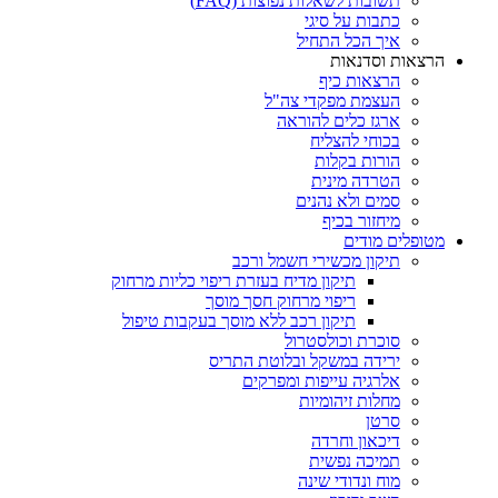
תשובות לשאלות נפוצות (FAQ)
כתבות על סיגי
איך הכל התחיל
הרצאות וסדנאות
הרצאות כיף
העצמת מפקדי צה"ל
ארגז כלים להוראה
בכוחי להצליח
הורות בקלות
הטרדה מינית
סמים ולא נהנים
מיחזור בכיף
מטופלים מודים
תיקון מכשירי חשמל ורכב
תיקון מדיח בעזרת ריפוי כליות מרחוק
ריפוי מרחוק חסך מוסך
תיקון רכב ללא מוסך בעקבות טיפול
סוכרת וכולסטרול
ירידה במשקל ובלוטת התריס
אלרגיה עייפות ומפרקים
מחלות זיהומיות
סרטן
דיכאון וחרדה
תמיכה נפשית
מוח ונדודי שינה