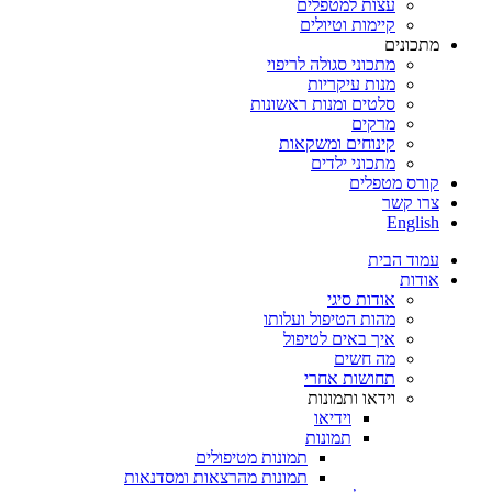
עצות למטפלים
קיימות וטיולים
מתכונים
מתכוני סגולה לריפוי
מנות עיקריות
סלטים ומנות ראשונות
מרקים
קינוחים ומשקאות
מתכוני ילדים
קורס מטפלים
צרו קשר
English
עמוד הבית
אודות
אודות סיגי
מהות הטיפול ועלותו
איך באים לטיפול
מה חשים
תחושות אחרי
וידאו ותמונות
וידיאו
תמונות
תמונות מטיפולים
תמונות מהרצאות ומסדנאות