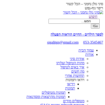
Skip
סיגי גולן נחמני – הכל קשור
to
ריפוי גוף-נפש
content
Facebook
Search:
חיפוש
page
opens
in
new
לספר הילדים - החיים הוראות הפעלה
window
sigalitgn@gmail.com
053-3545467
עמוד הבית
אודות
אודות סיגי
מהות הטיפול ועלותו
איך באים לטיפול
מה חשים
תחושות אחרי
וידאו ותמונות
וידיאו
תמונות
תמונות מטיפולים
תמונות מהרצאות ומסדנאות
מטופלים מודים