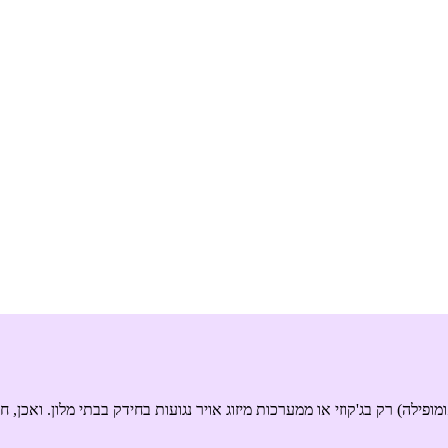
ופילה) רק בג'קוזי או ממערכות מיזוג אויר נגועות בחידק בבתי מלון. ואכן, ח