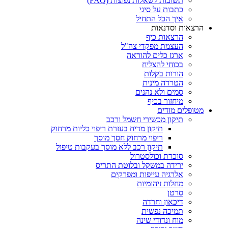
תשובות לשאלות נפוצות (FAQ)
כתבות על סיגי
איך הכל התחיל
הרצאות וסדנאות
הרצאות כיף
העצמת מפקדי צה"ל
ארגז כלים להוראה
בכוחי להצליח
הורות בקלות
הטרדה מינית
סמים ולא נהנים
מיחזור בכיף
מטופלים מודים
תיקון מכשירי חשמל ורכב
תיקון מדיח בעזרת ריפוי כליות מרחוק
ריפוי מרחוק חסך מוסך
תיקון רכב ללא מוסך בעקבות טיפול
סוכרת וכולסטרול
ירידה במשקל ובלוטת התריס
אלרגיה עייפות ומפרקים
מחלות זיהומיות
סרטן
דיכאון וחרדה
תמיכה נפשית
מוח ונדודי שינה