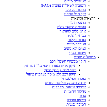
מטופלים מודים
תשובות לשאלות נפוצות (FAQ)
כתבות על סיגי
איך הכל התחיל
הרצאות וסדנאות
הרצאות כיף
העצמת מפקדי צה"ל
ארגז כלים להוראה
בכוחי להצליח
הורות בקלות
הטרדה מינית
סמים ולא נהנים
מיחזור בכיף
מטופלים מודים
תיקון מכשירי חשמל ורכב
תיקון מדיח בעזרת ריפוי כליות מרחוק
ריפוי מרחוק חסך מוסך
תיקון רכב ללא מוסך בעקבות טיפול
סוכרת וכולסטרול
ירידה במשקל ובלוטת התריס
אלרגיה עייפות ומפרקים
מחלות זיהומיות
סרטן
דיכאון וחרדה
תמיכה נפשית