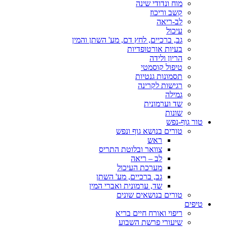
מוח ונדודי שינה
קשב וריכוז
לב-ריאה
עיכול
גב, ברכיים, לחץ דם, מע' השתן והמין
בעיות אורטופדיות
הריון ולידה
טיפול קוסמטי
תסמונות גנטיות
רגישות לקרינה
גמילה
שד וערמונית
שונות
טור גוף-נפש
טורים בנושא גוף ונפש
ראש
צוואר ובלוטת התריס
לב – ריאה
מערכת העיכול
גב, ברכיים, מע' השתן
שד, ערמונית ואברי המין
טורים בנושאים שונים
טיפים
ריפוי ואורח חיים בריא
שיעורי פרשת השבוע