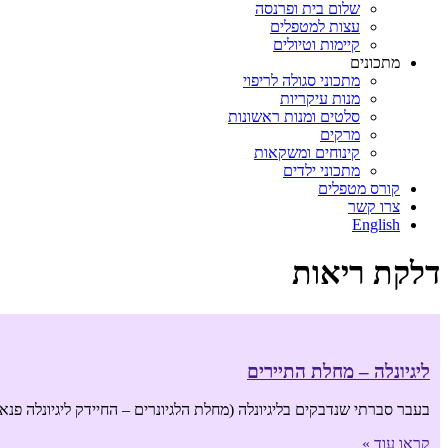
שלום בית ופרנסה
עצות למטפלים
קיימות וטיולים
מתכונים
מתכוני סגולה לריפוי
מנות עיקריות
סלטים ומנות ראשונות
מרקים
קינוחים ומשקאות
מתכוני ילדים
קורס מטפלים
צרו קשר
English
דלקת ריאות
ליגיונלה – מחלת התיירים
בעבר סברתי שנדבקים בליגיונלה (מחלת הלגיונרים – החיידק ליגיונלה פנאומ
קראו עוד »