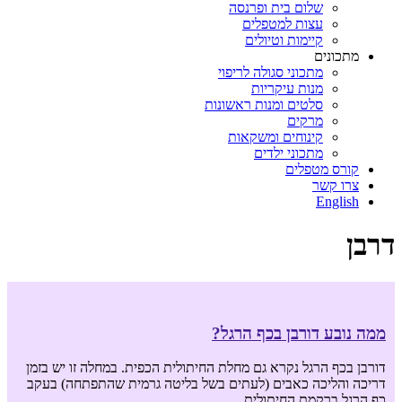
שלום בית ופרנסה
עצות למטפלים
קיימות וטיולים
מתכונים
מתכוני סגולה לריפוי
מנות עיקריות
סלטים ומנות ראשונות
מרקים
קינוחים ומשקאות
מתכוני ילדים
קורס מטפלים
צרו קשר
English
דרבן
ממה נובע דורבן בכף הרגל?
דורבן בכף הרגל נקרא גם מחלת החיתולית הכפית. במחלה זו יש בזמן
דריכה והליכה כאבים (לעתים בשל בליטה גרמית שהתפתחה) בעקב
כף הרגל ברקמת החיתולית