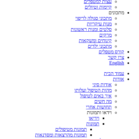
עצות למטפלים
קיימות וטיולים
מתכונים
מתכוני סגולה לריפוי
מנות עיקריות
סלטים ומנות ראשונות
מרקים
קינוחים ומשקאות
מתכוני ילדים
קורס מטפלים
צרו קשר
English
עמוד הבית
אודות
אודות סיגי
מהות הטיפול ועלותו
איך באים לטיפול
מה חשים
תחושות אחרי
וידאו ותמונות
וידיאו
תמונות
תמונות מטיפולים
תמונות מהרצאות ומסדנאות