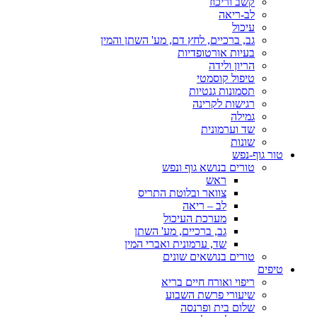
קשב וריכוז
לב-ריאה
עיכול
גב, ברכיים, לחץ דם, מע' השתן והמין
בעיות אורטופדיות
הריון ולידה
טיפול קוסמטי
תסמונות גנטיות
רגישות לקרינה
גמילה
שד וערמונית
שונות
טור גוף-נפש
טורים בנושא גוף ונפש
ראש
צוואר ובלוטת התריס
לב – ריאה
מערכת העיכול
גב, ברכיים, מע' השתן
שד, ערמונית ואברי המין
טורים בנושאים שונים
טיפים
ריפוי ואורח חיים בריא
שיעורי פרשת השבוע
שלום בית ופרנסה