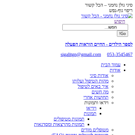
Skip
סיגי גולן נחמני – הכל קשור
to
ריפוי גוף-נפש
content
Facebook
Search:
חיפוש
page
opens
in
new
לספר הילדים - החיים הוראות הפעלה
window
sigalitgn@gmail.com
053-3545467
עמוד הבית
אודות
אודות סיגי
מהות הטיפול ועלותו
איך באים לטיפול
מה חשים
תחושות אחרי
וידאו ותמונות
וידיאו
תמונות
תמונות מטיפולים
תמונות מהרצאות ומסדנאות
מטופלים מודים