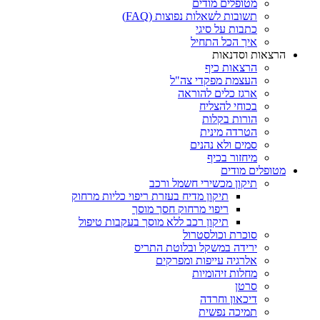
מטופלים מודים
תשובות לשאלות נפוצות (FAQ)
כתבות על סיגי
איך הכל התחיל
הרצאות וסדנאות
הרצאות כיף
העצמת מפקדי צה"ל
ארגז כלים להוראה
בכוחי להצליח
הורות בקלות
הטרדה מינית
סמים ולא נהנים
מיחזור בכיף
מטופלים מודים
תיקון מכשירי חשמל ורכב
תיקון מדיח בעזרת ריפוי כליות מרחוק
ריפוי מרחוק חסך מוסך
תיקון רכב ללא מוסך בעקבות טיפול
סוכרת וכולסטרול
ירידה במשקל ובלוטת התריס
אלרגיה עייפות ומפרקים
מחלות זיהומיות
סרטן
דיכאון וחרדה
תמיכה נפשית