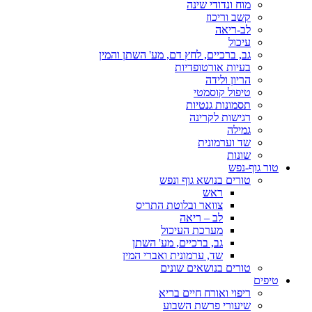
מוח ונדודי שינה
קשב וריכוז
לב-ריאה
עיכול
גב, ברכיים, לחץ דם, מע' השתן והמין
בעיות אורטופדיות
הריון ולידה
טיפול קוסמטי
תסמונות גנטיות
רגישות לקרינה
גמילה
שד וערמונית
שונות
טור גוף-נפש
טורים בנושא גוף ונפש
ראש
צוואר ובלוטת התריס
לב – ריאה
מערכת העיכול
גב, ברכיים, מע' השתן
שד, ערמונית ואברי המין
טורים בנושאים שונים
טיפים
ריפוי ואורח חיים בריא
שיעורי פרשת השבוע