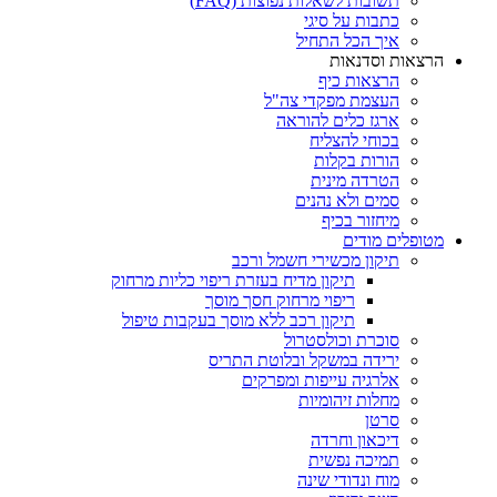
תשובות לשאלות נפוצות (FAQ)
כתבות על סיגי
איך הכל התחיל
הרצאות וסדנאות
הרצאות כיף
העצמת מפקדי צה"ל
ארגז כלים להוראה
בכוחי להצליח
הורות בקלות
הטרדה מינית
סמים ולא נהנים
מיחזור בכיף
מטופלים מודים
תיקון מכשירי חשמל ורכב
תיקון מדיח בעזרת ריפוי כליות מרחוק
ריפוי מרחוק חסך מוסך
תיקון רכב ללא מוסך בעקבות טיפול
סוכרת וכולסטרול
ירידה במשקל ובלוטת התריס
אלרגיה עייפות ומפרקים
מחלות זיהומיות
סרטן
דיכאון וחרדה
תמיכה נפשית
מוח ונדודי שינה