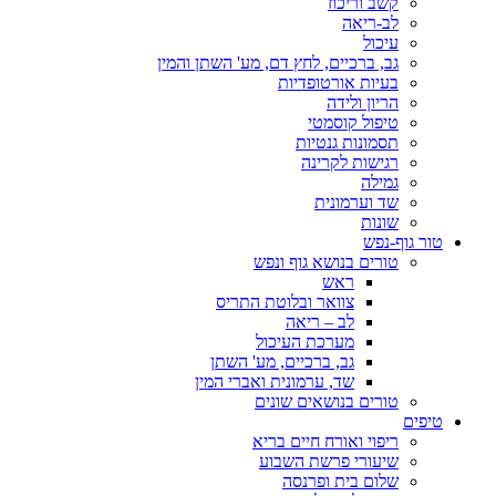
קשב וריכוז
לב-ריאה
עיכול
גב, ברכיים, לחץ דם, מע' השתן והמין
בעיות אורטופדיות
הריון ולידה
טיפול קוסמטי
תסמונות גנטיות
רגישות לקרינה
גמילה
שד וערמונית
שונות
טור גוף-נפש
טורים בנושא גוף ונפש
ראש
צוואר ובלוטת התריס
לב – ריאה
מערכת העיכול
גב, ברכיים, מע' השתן
שד, ערמונית ואברי המין
טורים בנושאים שונים
טיפים
ריפוי ואורח חיים בריא
שיעורי פרשת השבוע
שלום בית ופרנסה