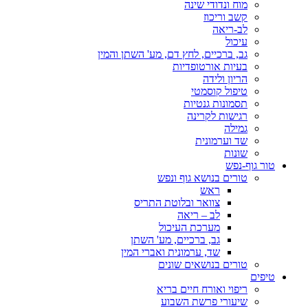
מוח ונדודי שינה
קשב וריכוז
לב-ריאה
עיכול
גב, ברכיים, לחץ דם, מע' השתן והמין
בעיות אורטופדיות
הריון ולידה
טיפול קוסמטי
תסמונות גנטיות
רגישות לקרינה
גמילה
שד וערמונית
שונות
טור גוף-נפש
טורים בנושא גוף ונפש
ראש
צוואר ובלוטת התריס
לב – ריאה
מערכת העיכול
גב, ברכיים, מע' השתן
שד, ערמונית ואברי המין
טורים בנושאים שונים
טיפים
ריפוי ואורח חיים בריא
שיעורי פרשת השבוע