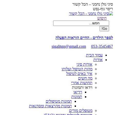
Skip
סיגי גולן נחמני – הכל קשור
to
ריפוי גוף-נפש
content
Facebook
Search:
חיפוש
page
opens
in
new
לספר הילדים - החיים הוראות הפעלה
window
sigalitgn@gmail.com
053-3545467
עמוד הבית
אודות
אודות סיגי
מהות הטיפול ועלותו
איך באים לטיפול
מה חשים
תחושות אחרי
וידאו ותמונות
וידיאו
תמונות
תמונות מטיפולים
תמונות מהרצאות ומסדנאות
מטופלים מודים