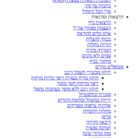
תשובות לשאלות נפוצות (FAQ)
כתבות על סיגי
איך הכל התחיל
הרצאות וסדנאות
הרצאות כיף
העצמת מפקדי צה"ל
ארגז כלים להוראה
בכוחי להצליח
הורות בקלות
הטרדה מינית
סמים ולא נהנים
מיחזור בכיף
מטופלים מודים
תיקון מכשירי חשמל ורכב
תיקון מדיח בעזרת ריפוי כליות מרחוק
ריפוי מרחוק חסך מוסך
תיקון רכב ללא מוסך בעקבות טיפול
סוכרת וכולסטרול
ירידה במשקל ובלוטת התריס
אלרגיה עייפות ומפרקים
מחלות זיהומיות
סרטן
דיכאון וחרדה
תמיכה נפשית
מוח ונדודי שינה