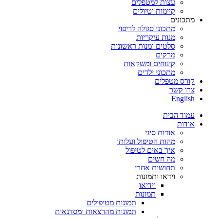
עצות למטפלים
קיימות וטיולים
מתכונים
מתכוני סגולה לריפוי
מנות עיקריות
סלטים ומנות ראשונות
מרקים
קינוחים ומשקאות
מתכוני ילדים
קורס מטפלים
צרו קשר
English
עמוד הבית
אודות
אודות סיגי
מהות הטיפול ועלותו
איך באים לטיפול
מה חשים
תחושות אחרי
וידאו ותמונות
וידיאו
תמונות
תמונות מטיפולים
תמונות מהרצאות ומסדנאות