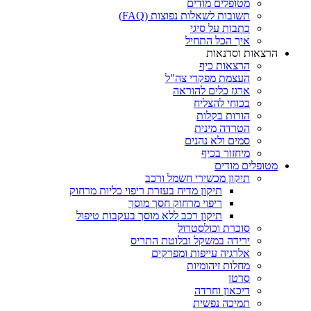
מטופלים מודים
תשובות לשאלות נפוצות (FAQ)
כתבות על סיגי
איך הכל התחיל
הרצאות וסדנאות
הרצאות כיף
העצמת מפקדי צה"ל
ארגז כלים להוראה
בכוחי להצליח
הורות בקלות
הטרדה מינית
סמים ולא נהנים
מיחזור בכיף
מטופלים מודים
תיקון מכשירי חשמל ורכב
תיקון מדיח בעזרת ריפוי כליות מרחוק
ריפוי מרחוק חסך מוסך
תיקון רכב ללא מוסך בעקבות טיפול
סוכרת וכולסטרול
ירידה במשקל ובלוטת התריס
אלרגיה עייפות ומפרקים
מחלות זיהומיות
סרטן
דיכאון וחרדה
תמיכה נפשית