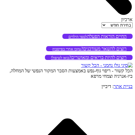
ארכיון
ארכיון
החיים הוראות הפעלה
לספר הילדים
רוצים להשאר מעודכנים?
עקבו אחרי בפייסבוק
רוצים להיות בריאים ומאושרים?
בואו לטיפול!
הכל קשור - ריפוי גוף-נפש באמצעות הסבר המקור הנפשי של המחלה,
ביו-אנרגיה וצמחי מרפא
בניית אתר
: דיביין
o
to
op