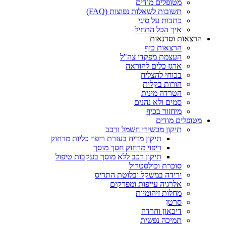
מטופלים מודים
תשובות לשאלות נפוצות (FAQ)
כתבות על סיגי
איך הכל התחיל
הרצאות וסדנאות
הרצאות כיף
העצמת מפקדי צה"ל
ארגז כלים להוראה
בכוחי להצליח
הורות בקלות
הטרדה מינית
סמים ולא נהנים
מיחזור בכיף
מטופלים מודים
תיקון מכשירי חשמל ורכב
תיקון מדיח בעזרת ריפוי כליות מרחוק
ריפוי מרחוק חסך מוסך
תיקון רכב ללא מוסך בעקבות טיפול
סוכרת וכולסטרול
ירידה במשקל ובלוטת התריס
אלרגיה עייפות ומפרקים
מחלות זיהומיות
סרטן
דיכאון וחרדה
תמיכה נפשית