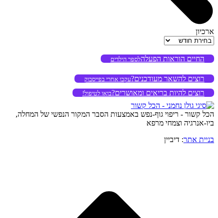
ארכיון
ארכיון
החיים הוראות הפעלה
לספר הילדים
רוצים להשאר מעודכנים?
עקבו אחרי בפייסבוק
רוצים להיות בריאים ומאושרים?
בואו לטיפול!
הכל קשור - ריפוי גוף-נפש באמצעות הסבר המקור הנפשי של המחלה,
ביו-אנרגיה וצמחי מרפא
בניית אתר
: דיביין
o
to
op