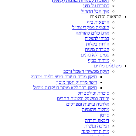
תשובות לשאלות נפוצות (FAQ)
כתבות על סיגי
איך הכל התחיל
הרצאות וסדנאות
הרצאות כיף
העצמת מפקדי צה"ל
ארגז כלים להוראה
בכוחי להצליח
הורות בקלות
הטרדה מינית
סמים ולא נהנים
מיחזור בכיף
מטופלים מודים
תיקון מכשירי חשמל ורכב
תיקון מדיח בעזרת ריפוי כליות מרחוק
ריפוי מרחוק חסך מוסך
תיקון רכב ללא מוסך בעקבות טיפול
סוכרת וכולסטרול
ירידה במשקל ובלוטת התריס
אלרגיה עייפות ומפרקים
מחלות זיהומיות
סרטן
דיכאון וחרדה
תמיכה נפשית
מוח ונדודי שינה