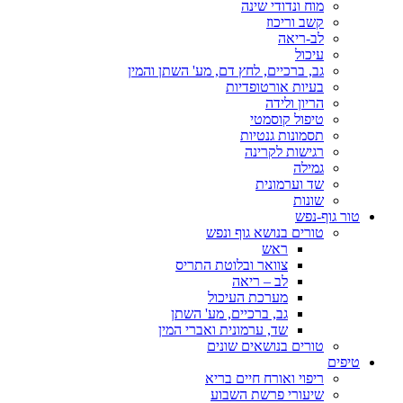
מוח ונדודי שינה
קשב וריכוז
לב-ריאה
עיכול
גב, ברכיים, לחץ דם, מע' השתן והמין
בעיות אורטופדיות
הריון ולידה
טיפול קוסמטי
תסמונות גנטיות
רגישות לקרינה
גמילה
שד וערמונית
שונות
טור גוף-נפש
טורים בנושא גוף ונפש
ראש
צוואר ובלוטת התריס
לב – ריאה
מערכת העיכול
גב, ברכיים, מע' השתן
שד, ערמונית ואברי המין
טורים בנושאים שונים
טיפים
ריפוי ואורח חיים בריא
שיעורי פרשת השבוע