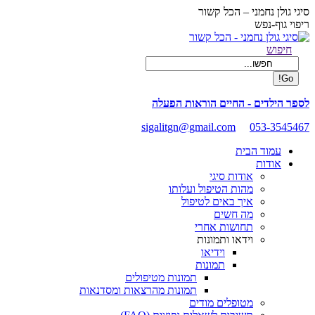
Skip
סיגי גולן נחמני – הכל קשור
to
ריפוי גוף-נפש
content
Facebook
Search:
חיפוש
page
opens
in
new
לספר הילדים - החיים הוראות הפעלה
window
sigalitgn@gmail.com
053-3545467
עמוד הבית
אודות
אודות סיגי
מהות הטיפול ועלותו
איך באים לטיפול
מה חשים
תחושות אחרי
וידאו ותמונות
וידיאו
תמונות
תמונות מטיפולים
תמונות מהרצאות ומסדנאות
מטופלים מודים