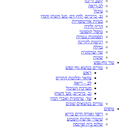
קשב וריכוז
לב-ריאה
עיכול
גב, ברכיים, לחץ דם, מע' השתן והמין
בעיות אורטופדיות
הריון ולידה
טיפול קוסמטי
תסמונות גנטיות
רגישות לקרינה
גמילה
שד וערמונית
שונות
טור גוף-נפש
טורים בנושא גוף ונפש
ראש
צוואר ובלוטת התריס
לב – ריאה
מערכת העיכול
גב, ברכיים, מע' השתן
שד, ערמונית ואברי המין
טורים בנושאים שונים
טיפים
ריפוי ואורח חיים בריא
שיעורי פרשת השבוע
שלום בית ופרנסה