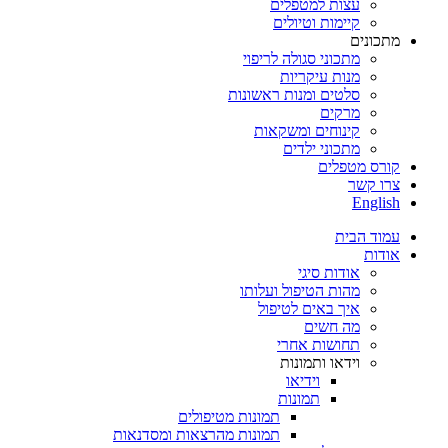
עצות למטפלים
קיימות וטיולים
מתכונים
מתכוני סגולה לריפוי
מנות עיקריות
סלטים ומנות ראשונות
מרקים
קינוחים ומשקאות
מתכוני ילדים
קורס מטפלים
צרו קשר
English
עמוד הבית
אודות
אודות סיגי
מהות הטיפול ועלותו
איך באים לטיפול
מה חשים
תחושות אחרי
וידאו ותמונות
וידיאו
תמונות
תמונות מטיפולים
תמונות מהרצאות ומסדנאות