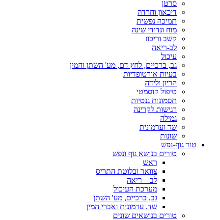
סרטן
דיכאון וחרדה
תמיכה נפשית
מוח ונדודי שינה
קשב וריכוז
לב-ריאה
עיכול
גב, ברכיים, לחץ דם, מע' השתן והמין
בעיות אורטופדיות
הריון ולידה
טיפול קוסמטי
תסמונות גנטיות
רגישות לקרינה
גמילה
שד וערמונית
שונות
טור גוף-נפש
טורים בנושא גוף ונפש
ראש
צוואר ובלוטת התריס
לב – ריאה
מערכת העיכול
גב, ברכיים, מע' השתן
שד, ערמונית ואברי המין
טורים בנושאים שונים