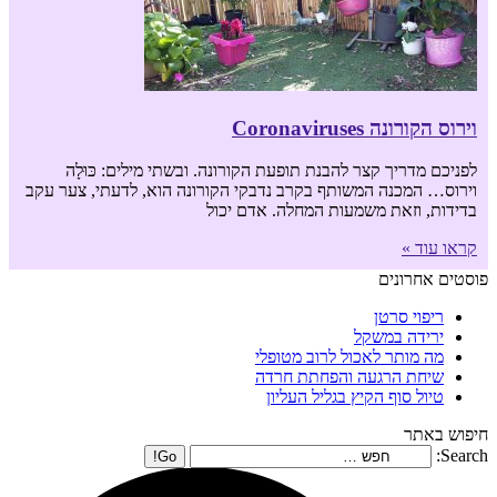
וירוס הקורונה Coronaviruses
לפניכם מדריך קצר להבנת תופעת הקורונה. ובשתי מילים: כּוּלָה
וירוס… המכנה המשותף בקרב נדבקי הקורונה הוא, לדעתי, צער עקב
בדידות, וזאת משמעות המחלה. אדם יכול
קראו עוד »
פוסטים אחרונים
ריפוי סרטן
ירידה במשקל
מה מותר לאכול לרוב מטופלי
שיחת הרגעה והפחתת חרדה
טיול סוף הקיץ בגליל העליון
חיפוש באתר
Search: