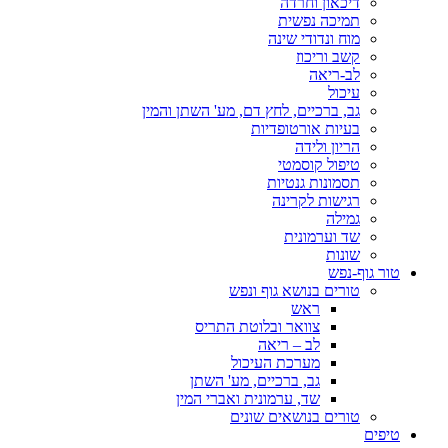
דיכאון וחרדה
תמיכה נפשית
מוח ונדודי שינה
קשב וריכוז
לב-ריאה
עיכול
גב, ברכיים, לחץ דם, מע' השתן והמין
בעיות אורטופדיות
הריון ולידה
טיפול קוסמטי
תסמונות גנטיות
רגישות לקרינה
גמילה
שד וערמונית
שונות
טור גוף-נפש
טורים בנושא גוף ונפש
ראש
צוואר ובלוטת התריס
לב – ריאה
מערכת העיכול
גב, ברכיים, מע' השתן
שד, ערמונית ואברי המין
טורים בנושאים שונים
טיפים