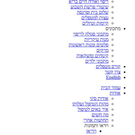
ריפוי ואורח חיים בריא
שיעורי פרשת השבוע
שלום בית ופרנסה
עצות למטפלים
קיימות וטיולים
מתכונים
מתכוני סגולה לריפוי
מנות עיקריות
סלטים ומנות ראשונות
מרקים
קינוחים ומשקאות
מתכוני ילדים
קורס מטפלים
צרו קשר
English
עמוד הבית
אודות
אודות סיגי
מהות הטיפול ועלותו
איך באים לטיפול
מה חשים
תחושות אחרי
וידאו ותמונות
וידיאו