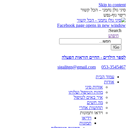
Skip to content
סיגי גולן נחמני – הכל קשור
ריפוי גוף-נפש
Facebook page opens in new window
Search:
חיפוש
לספר הילדים - החיים הוראות הפעלה
sigalitgn@gmail.com
053-3545467
עמוד הבית
אודות
אודות סיגי
מהות הטיפול ועלותו
איך באים לטיפול
מה חשים
תחושות אחרי
וידאו ותמונות
וידיאו
תמונות