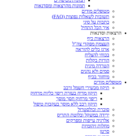
תמונות מטיפולים
תמונות מהרצאות ומסדנאות
מטופלים מודים
תשובות לשאלות נפוצות (FAQ)
כתבות על סיגי
איך הכל התחיל
הרצאות וסדנאות
הרצאות כיף
העצמת מפקדי צה"ל
ארגז כלים להוראה
בכוחי להצליח
הורות בקלות
הטרדה מינית
סמים ולא נהנים
מיחזור בכיף
מטופלים מודים
תיקון מכשירי חשמל ורכב
תיקון מדיח בעזרת ריפוי כליות מרחוק
ריפוי מרחוק חסך מוסך
תיקון רכב ללא מוסך בעקבות טיפול
סוכרת וכולסטרול
ירידה במשקל ובלוטת התריס
אלרגיה עייפות ומפרקים
מחלות זיהומיות
סרטן