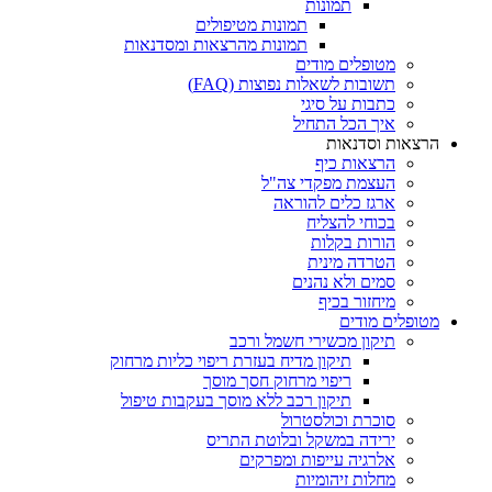
תמונות
תמונות מטיפולים
תמונות מהרצאות ומסדנאות
מטופלים מודים
תשובות לשאלות נפוצות (FAQ)
כתבות על סיגי
איך הכל התחיל
הרצאות וסדנאות
הרצאות כיף
העצמת מפקדי צה"ל
ארגז כלים להוראה
בכוחי להצליח
הורות בקלות
הטרדה מינית
סמים ולא נהנים
מיחזור בכיף
מטופלים מודים
תיקון מכשירי חשמל ורכב
תיקון מדיח בעזרת ריפוי כליות מרחוק
ריפוי מרחוק חסך מוסך
תיקון רכב ללא מוסך בעקבות טיפול
סוכרת וכולסטרול
ירידה במשקל ובלוטת התריס
אלרגיה עייפות ומפרקים
מחלות זיהומיות