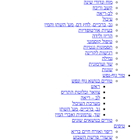
מוח ונדודי שינה
קשב וריכוז
לב-ריאה
עיכול
גב, ברכיים, לחץ דם, מע' השתן והמין
בעיות אורטופדיות
הריון ולידה
טיפול קוסמטי
תסמונות גנטיות
רגישות לקרינה
גמילה
שד וערמונית
שונות
טור גוף-נפש
טורים בנושא גוף ונפש
ראש
צוואר ובלוטת התריס
לב – ריאה
מערכת העיכול
גב, ברכיים, מע' השתן
שד, ערמונית ואברי המין
טורים בנושאים שונים
טיפים
ריפוי ואורח חיים בריא
שיעורי פרשת השבוע