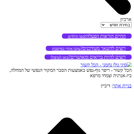
ארכיון
ארכיון
החיים הוראות הפעלה
לספר הילדים
רוצים להשאר מעודכנים?
עקבו אחרי בפייסבוק
רוצים להיות בריאים ומאושרים?
בואו לטיפול!
הכל קשור - ריפוי גוף-נפש באמצעות הסבר המקור הנפשי של המחלה,
ביו-אנרגיה וצמחי מרפא
בניית אתר
: דיביין
o
to
op