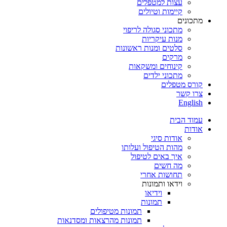
עצות למטפלים
קיימות וטיולים
מתכונים
מתכוני סגולה לריפוי
מנות עיקריות
סלטים ומנות ראשונות
מרקים
קינוחים ומשקאות
מתכוני ילדים
קורס מטפלים
צרו קשר
English
עמוד הבית
אודות
אודות סיגי
מהות הטיפול ועלותו
איך באים לטיפול
מה חשים
תחושות אחרי
וידאו ותמונות
וידיאו
תמונות
תמונות מטיפולים
תמונות מהרצאות ומסדנאות