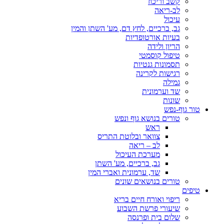
קשב וריכוז
לב-ריאה
עיכול
גב, ברכיים, לחץ דם, מע' השתן והמין
בעיות אורטופדיות
הריון ולידה
טיפול קוסמטי
תסמונות גנטיות
רגישות לקרינה
גמילה
שד וערמונית
שונות
טור גוף-נפש
טורים בנושא גוף ונפש
ראש
צוואר ובלוטת התריס
לב – ריאה
מערכת העיכול
גב, ברכיים, מע' השתן
שד, ערמונית ואברי המין
טורים בנושאים שונים
טיפים
ריפוי ואורח חיים בריא
שיעורי פרשת השבוע
שלום בית ופרנסה