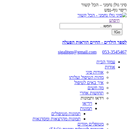
Skip
סיגי גולן נחמני – הכל קשור
to
ריפוי גוף-נפש
content
Facebook
Search:
חיפוש
page
opens
in
new
לספר הילדים - החיים הוראות הפעלה
window
sigalitgn@gmail.com
053-3545467
עמוד הבית
אודות
אודות סיגי
מהות הטיפול ועלותו
איך באים לטיפול
מה חשים
תחושות אחרי
וידאו ותמונות
וידיאו
תמונות
תמונות מטיפולים
תמונות מהרצאות ומסדנאות
מטופלים מודים