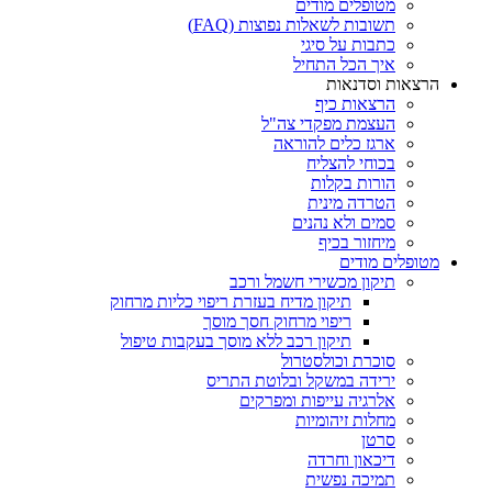
מטופלים מודים
תשובות לשאלות נפוצות (FAQ)
כתבות על סיגי
איך הכל התחיל
הרצאות וסדנאות
הרצאות כיף
העצמת מפקדי צה"ל
ארגז כלים להוראה
בכוחי להצליח
הורות בקלות
הטרדה מינית
סמים ולא נהנים
מיחזור בכיף
מטופלים מודים
תיקון מכשירי חשמל ורכב
תיקון מדיח בעזרת ריפוי כליות מרחוק
ריפוי מרחוק חסך מוסך
תיקון רכב ללא מוסך בעקבות טיפול
סוכרת וכולסטרול
ירידה במשקל ובלוטת התריס
אלרגיה עייפות ומפרקים
מחלות זיהומיות
סרטן
דיכאון וחרדה
תמיכה נפשית