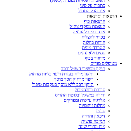
תשובות לשאלות נפוצות (FAQ)
כתבות על סיגי
איך הכל התחיל
הרצאות וסדנאות
הרצאות כיף
העצמת מפקדי צה"ל
ארגז כלים להוראה
בכוחי להצליח
הורות בקלות
הטרדה מינית
סמים ולא נהנים
מיחזור בכיף
מטופלים מודים
תיקון מכשירי חשמל ורכב
תיקון מדיח בעזרת ריפוי כליות מרחוק
ריפוי מרחוק חסך מוסך
תיקון רכב ללא מוסך בעקבות טיפול
סוכרת וכולסטרול
ירידה במשקל ובלוטת התריס
אלרגיה עייפות ומפרקים
מחלות זיהומיות
סרטן
דיכאון וחרדה
תמיכה נפשית
מוח ונדודי שינה