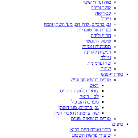
מוח ונדודי שינה
קשב וריכוז
לב-ריאה
עיכול
גב, ברכיים, לחץ דם, מע' השתן והמין
בעיות אורטופדיות
הריון ולידה
טיפול קוסמטי
תסמונות גנטיות
רגישות לקרינה
גמילה
שד וערמונית
שונות
טור גוף-נפש
טורים בנושא גוף ונפש
ראש
צוואר ובלוטת התריס
לב – ריאה
מערכת העיכול
גב, ברכיים, מע' השתן
שד, ערמונית ואברי המין
טורים בנושאים שונים
טיפים
ריפוי ואורח חיים בריא
שיעורי פרשת השבוע