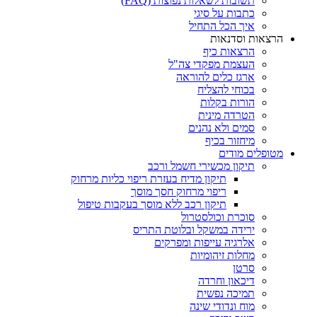
תשובות לשאלות נפוצות (FAQ)
כתבות על סיגי
איך הכל התחיל
הרצאות וסדנאות
הרצאות כיף
העצמת מפקדי צה"ל
ארגז כלים להוראה
בכוחי להצליח
הורות בקלות
הטרדה מינית
סמים ולא נהנים
מיחזור בכיף
מטופלים מודים
תיקון מכשירי חשמל ורכב
תיקון מדיח בעזרת ריפוי כליות מרחוק
ריפוי מרחוק חסך מוסך
תיקון רכב ללא מוסך בעקבות טיפול
סוכרת וכולסטרול
ירידה במשקל ובלוטת התריס
אלרגיה עייפות ומפרקים
מחלות זיהומיות
סרטן
דיכאון וחרדה
תמיכה נפשית
מוח ונדודי שינה