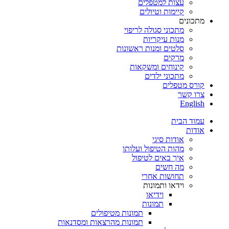
עצות למטפלים
קיימות וטיולים
מתכונים
מתכוני סגולה לריפוי
מנות עיקריות
סלטים ומנות ראשונות
מרקים
קינוחים ומשקאות
מתכוני ילדים
קורס מטפלים
צרו קשר
English
עמוד הבית
אודות
אודות סיגי
מהות הטיפול ועלותו
איך באים לטיפול
מה חשים
תחושות אחרי
וידאו ותמונות
וידיאו
תמונות
תמונות מטיפולים
תמונות מהרצאות ומסדנאות