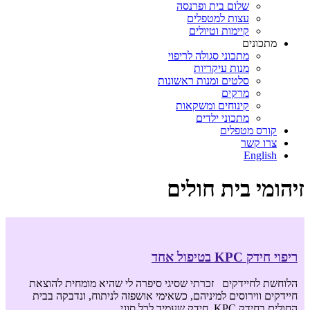
שלום בית ופרנסה
עצות למטפלים
קיימות וטיולים
מתכונים
מתכוני סגולה לריפוי
מנות עיקריות
סלטים ומנות ראשונות
מרקים
קינוחים ומשקאות
מתכוני ילדים
קורס מטפלים
צרו קשר
English
זיהומי בית חולים
ריפוי חידק KPC בטיפול אחד
הלוחשת לחיידקים זכרתי שסיגי סיפרה לי שהיא מומחית להוצאת
חיידקים ווירוסים למיניהם, כשאימי אושפזה לניתוח, ונדבקה בבית
החולים בחידק KPC, חידק שעמיד לכל סוגי