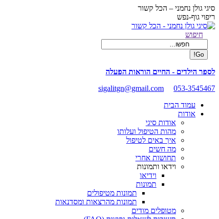
Skip
סיגי גולן נחמני – הכל קשור
to
ריפוי גוף-נפש
content
Facebook
Search:
חיפוש
page
opens
in
new
לספר הילדים - החיים הוראות הפעלה
window
sigalitgn@gmail.com
053-3545467
עמוד הבית
אודות
אודות סיגי
מהות הטיפול ועלותו
איך באים לטיפול
מה חשים
תחושות אחרי
וידאו ותמונות
וידיאו
תמונות
תמונות מטיפולים
תמונות מהרצאות ומסדנאות
מטופלים מודים