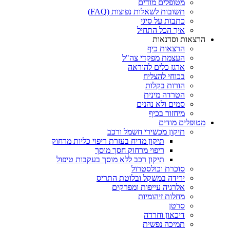
מטופלים מודים
תשובות לשאלות נפוצות (FAQ)
כתבות על סיגי
איך הכל התחיל
הרצאות וסדנאות
הרצאות כיף
העצמת מפקדי צה"ל
ארגז כלים להוראה
בכוחי להצליח
הורות בקלות
הטרדה מינית
סמים ולא נהנים
מיחזור בכיף
מטופלים מודים
תיקון מכשירי חשמל ורכב
תיקון מדיח בעזרת ריפוי כליות מרחוק
ריפוי מרחוק חסך מוסך
תיקון רכב ללא מוסך בעקבות טיפול
סוכרת וכולסטרול
ירידה במשקל ובלוטת התריס
אלרגיה עייפות ומפרקים
מחלות זיהומיות
סרטן
דיכאון וחרדה
תמיכה נפשית