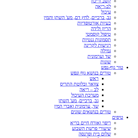
קשב וריכוז
לב-ריאה
עיכול
גב, ברכיים, לחץ דם, מע' השתן והמין
בעיות אורטופדיות
הריון ולידה
טיפול קוסמטי
תסמונות גנטיות
רגישות לקרינה
גמילה
שד וערמונית
שונות
טור גוף-נפש
טורים בנושא גוף ונפש
ראש
צוואר ובלוטת התריס
לב – ריאה
מערכת העיכול
גב, ברכיים, מע' השתן
שד, ערמונית ואברי המין
טורים בנושאים שונים
טיפים
ריפוי ואורח חיים בריא
שיעורי פרשת השבוע
שלום בית ופרנסה