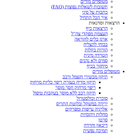
מטופלים מודים
תשובות לשאלות נפוצות (FAQ)
כתבות על סיגי
איך הכל התחיל
הרצאות וסדנאות
הרצאות כיף
העצמת מפקדי צה"ל
ארגז כלים להוראה
בכוחי להצליח
הורות בקלות
הטרדה מינית
סמים ולא נהנים
מיחזור בכיף
מטופלים מודים
תיקון מכשירי חשמל ורכב
תיקון מדיח בעזרת ריפוי כליות מרחוק
ריפוי מרחוק חסך מוסך
תיקון רכב ללא מוסך בעקבות טיפול
סוכרת וכולסטרול
ירידה במשקל ובלוטת התריס
אלרגיה עייפות ומפרקים
מחלות זיהומיות
סרטן
דיכאון וחרדה
תמיכה נפשית