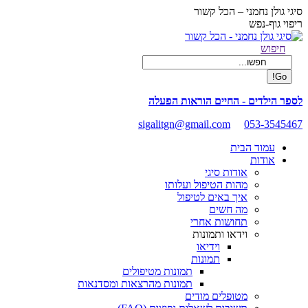
Skip
סיגי גולן נחמני – הכל קשור
to
ריפוי גוף-נפש
content
Facebook
Search:
חיפוש
page
opens
in
new
לספר הילדים - החיים הוראות הפעלה
window
sigalitgn@gmail.com
053-3545467
עמוד הבית
אודות
אודות סיגי
מהות הטיפול ועלותו
איך באים לטיפול
מה חשים
תחושות אחרי
וידאו ותמונות
וידיאו
תמונות
תמונות מטיפולים
תמונות מהרצאות ומסדנאות
מטופלים מודים