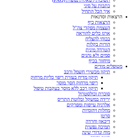
תשובות לשאלות נפוצות (FAQ)
כתבות על סיגי
איך הכל התחיל
הרצאות וסדנאות
הרצאות כיף
העצמת מפקדי צה"ל
ארגז כלים להוראה
בכוחי להצליח
הורות בקלות
הטרדה מינית
סמים ולא נהנים
מיחזור בכיף
מטופלים מודים
תיקון מכשירי חשמל ורכב
תיקון מדיח בעזרת ריפוי כליות מרחוק
ריפוי מרחוק חסך מוסך
תיקון רכב ללא מוסך בעקבות טיפול
סוכרת וכולסטרול
ירידה במשקל ובלוטת התריס
אלרגיה עייפות ומפרקים
מחלות זיהומיות
סרטן
דיכאון וחרדה
תמיכה נפשית
מוח ונדודי שינה