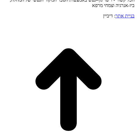
ביו-אנרגיה וצמחי מרפא
בניית אתר
: דיביין
o
to
op