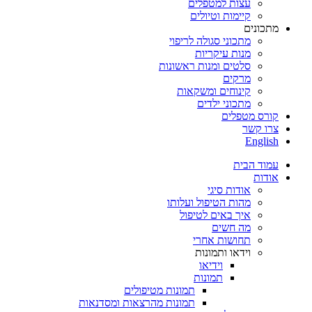
עצות למטפלים
קיימות וטיולים
מתכונים
מתכוני סגולה לריפוי
מנות עיקריות
סלטים ומנות ראשונות
מרקים
קינוחים ומשקאות
מתכוני ילדים
קורס מטפלים
צרו קשר
English
עמוד הבית
אודות
אודות סיגי
מהות הטיפול ועלותו
איך באים לטיפול
מה חשים
תחושות אחרי
וידאו ותמונות
וידיאו
תמונות
תמונות מטיפולים
תמונות מהרצאות ומסדנאות