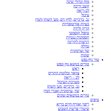
מוח ונדודי שינה
קשב וריכוז
לב-ריאה
עיכול
גב, ברכיים, לחץ דם, מע' השתן והמין
בעיות אורטופדיות
הריון ולידה
טיפול קוסמטי
תסמונות גנטיות
רגישות לקרינה
גמילה
שד וערמונית
שונות
טור גוף-נפש
טורים בנושא גוף ונפש
ראש
צוואר ובלוטת התריס
לב – ריאה
מערכת העיכול
גב, ברכיים, מע' השתן
שד, ערמונית ואברי המין
טורים בנושאים שונים
טיפים
ריפוי ואורח חיים בריא
שיעורי פרשת השבוע