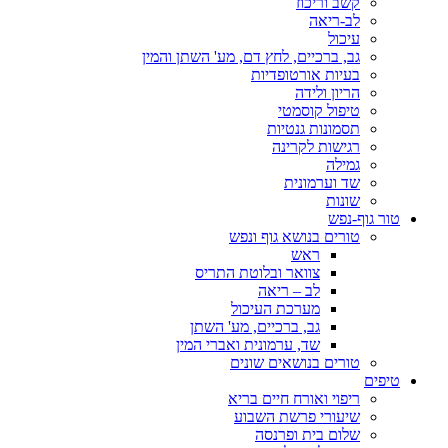
קשב וריכוז
לב-ריאה
עיכול
גב, ברכיים, לחץ דם, מע' השתן והמין
בעיות אורטופדיות
הריון ולידה
טיפול קוסמטי
תסמונות גנטיות
רגישות לקרינה
גמילה
שד וערמונית
שונות
טור גוף-נפש
טורים בנושא גוף ונפש
ראש
צוואר ובלוטת התריס
לב – ריאה
מערכת העיכול
גב, ברכיים, מע' השתן
שד, ערמונית ואברי המין
טורים בנושאים שונים
טיפים
ריפוי ואורח חיים בריא
שיעורי פרשת השבוע
שלום בית ופרנסה