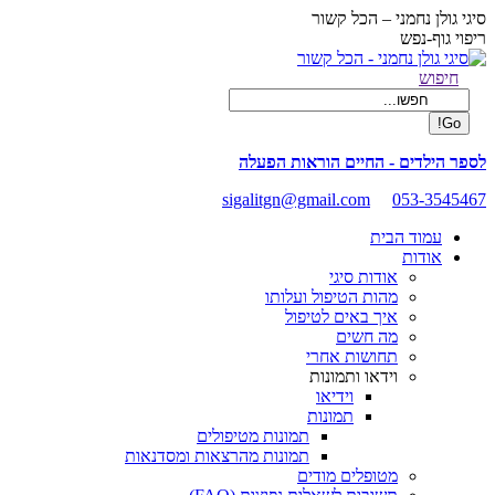
Skip
סיגי גולן נחמני – הכל קשור
to
ריפוי גוף-נפש
content
Facebook
Search:
חיפוש
page
opens
in
new
לספר הילדים - החיים הוראות הפעלה
window
sigalitgn@gmail.com
053-3545467
עמוד הבית
אודות
אודות סיגי
מהות הטיפול ועלותו
איך באים לטיפול
מה חשים
תחושות אחרי
וידאו ותמונות
וידיאו
תמונות
תמונות מטיפולים
תמונות מהרצאות ומסדנאות
מטופלים מודים