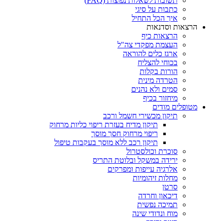
תשובות לשאלות נפוצות (FAQ)
כתבות על סיגי
איך הכל התחיל
הרצאות וסדנאות
הרצאות כיף
העצמת מפקדי צה"ל
ארגז כלים להוראה
בכוחי להצליח
הורות בקלות
הטרדה מינית
סמים ולא נהנים
מיחזור בכיף
מטופלים מודים
תיקון מכשירי חשמל ורכב
תיקון מדיח בעזרת ריפוי כליות מרחוק
ריפוי מרחוק חסך מוסך
תיקון רכב ללא מוסך בעקבות טיפול
סוכרת וכולסטרול
ירידה במשקל ובלוטת התריס
אלרגיה עייפות ומפרקים
מחלות זיהומיות
סרטן
דיכאון וחרדה
תמיכה נפשית
מוח ונדודי שינה