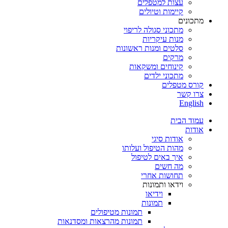
עצות למטפלים
קיימות וטיולים
מתכונים
מתכוני סגולה לריפוי
מנות עיקריות
סלטים ומנות ראשונות
מרקים
קינוחים ומשקאות
מתכוני ילדים
קורס מטפלים
צרו קשר
English
עמוד הבית
אודות
אודות סיגי
מהות הטיפול ועלותו
איך באים לטיפול
מה חשים
תחושות אחרי
וידאו ותמונות
וידיאו
תמונות
תמונות מטיפולים
תמונות מהרצאות ומסדנאות