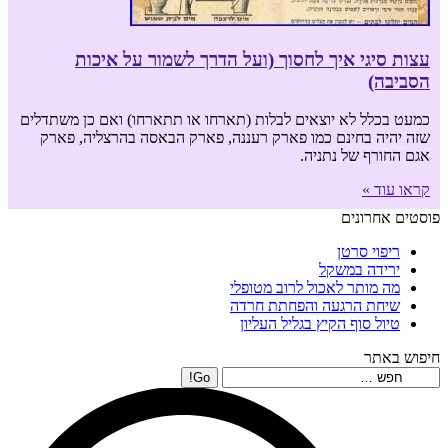
עצות סיגי איך לחסוך (ועל הדרך לשמור על איכות
הסביבה)
כמעט בכלל לא יוצאים לבלות (תארחו או תתארחו) ואם כן משתדלים
שזה יהיה בחינם כמו פארק רעננה, פארק הבאסה בהרצליה, פארק
אגם החורף של נתניה.
קראו עוד »
פוסטים אחרונים
ריפוי סרטן
ירידה במשקל
מה מותר לאכול לרוב מטופלי
שיחת הרגעה והפחתת חרדה
טיול סוף הקיץ בגליל העליון
חיפוש באתר
Search: