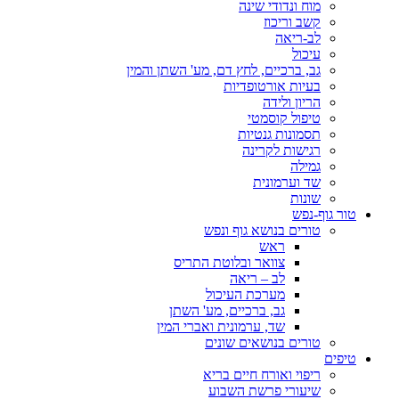
מוח ונדודי שינה
קשב וריכוז
לב-ריאה
עיכול
גב, ברכיים, לחץ דם, מע' השתן והמין
בעיות אורטופדיות
הריון ולידה
טיפול קוסמטי
תסמונות גנטיות
רגישות לקרינה
גמילה
שד וערמונית
שונות
טור גוף-נפש
טורים בנושא גוף ונפש
ראש
צוואר ובלוטת התריס
לב – ריאה
מערכת העיכול
גב, ברכיים, מע' השתן
שד, ערמונית ואברי המין
טורים בנושאים שונים
טיפים
ריפוי ואורח חיים בריא
שיעורי פרשת השבוע