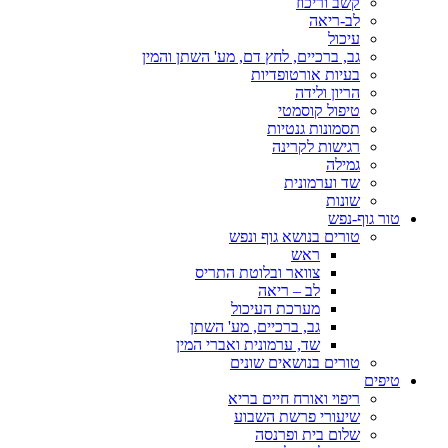
קשב וריכוז
לב-ריאה
עיכול
גב, ברכיים, לחץ דם, מע' השתן והמין
בעיות אורטופדיות
הריון ולידה
טיפול קוסמטי
תסמונות גנטיות
רגישות לקרינה
גמילה
שד וערמונית
שונות
טור גוף-נפש
טורים בנושא גוף ונפש
ראש
צוואר ובלוטת התריס
לב – ריאה
מערכת העיכול
גב, ברכיים, מע' השתן
שד, ערמונית ואברי המין
טורים בנושאים שונים
טיפים
ריפוי ואורח חיים בריא
שיעורי פרשת השבוע
שלום בית ופרנסה