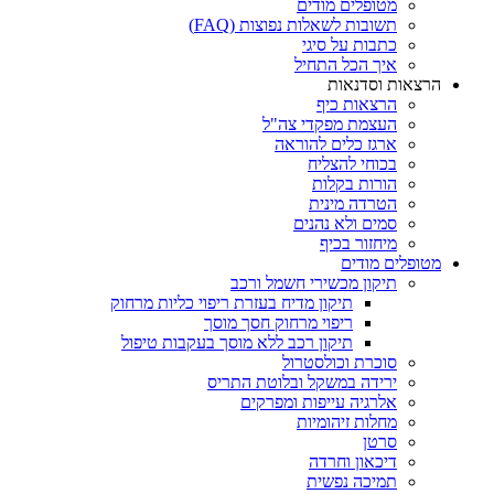
מטופלים מודים
תשובות לשאלות נפוצות (FAQ)
כתבות על סיגי
איך הכל התחיל
הרצאות וסדנאות
הרצאות כיף
העצמת מפקדי צה"ל
ארגז כלים להוראה
בכוחי להצליח
הורות בקלות
הטרדה מינית
סמים ולא נהנים
מיחזור בכיף
מטופלים מודים
תיקון מכשירי חשמל ורכב
תיקון מדיח בעזרת ריפוי כליות מרחוק
ריפוי מרחוק חסך מוסך
תיקון רכב ללא מוסך בעקבות טיפול
סוכרת וכולסטרול
ירידה במשקל ובלוטת התריס
אלרגיה עייפות ומפרקים
מחלות זיהומיות
סרטן
דיכאון וחרדה
תמיכה נפשית