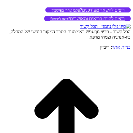
רוצים להשאר מעודכנים?
עקבו אחרי בפייסבוק
רוצים להיות בריאים ומאושרים?
בואו לטיפול!
הכל קשור - ריפוי גוף-נפש באמצעות הסבר המקור הנפשי של המחלה,
ביו-אנרגיה וצמחי מרפא
בניית אתר
: דיביין
o
to
op