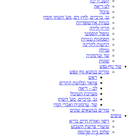
קשב וריכוז
לב-ריאה
עיכול
גב, ברכיים, לחץ דם, מע' השתן והמין
בעיות אורטופדיות
הריון ולידה
טיפול קוסמטי
תסמונות גנטיות
רגישות לקרינה
גמילה
שד וערמונית
שונות
טור גוף-נפש
טורים בנושא גוף ונפש
ראש
צוואר ובלוטת התריס
לב – ריאה
מערכת העיכול
גב, ברכיים, מע' השתן
שד, ערמונית ואברי המין
טורים בנושאים שונים
טיפים
ריפוי ואורח חיים בריא
שיעורי פרשת השבוע
שלום בית ופרנסה