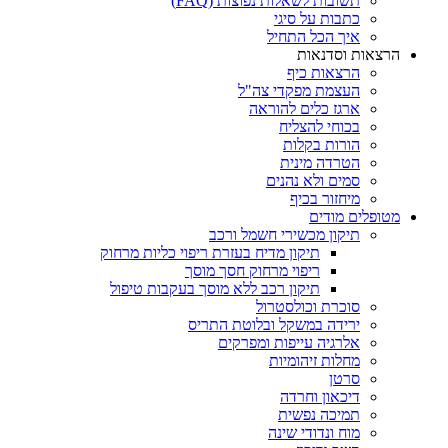
תשובות לשאלות נפוצות (FAQ)
כתבות על סיגי
איך הכל התחיל
הרצאות וסדנאות
הרצאות כיף
העצמת מפקדי צה"ל
ארגז כלים להוראה
בכוחי להצליח
הורות בקלות
הטרדה מינית
סמים ולא נהנים
מיחזור בכיף
מטופלים מודים
תיקון מכשירי חשמל ורכב
תיקון מדיח בעזרת ריפוי כליות מרחוק
ריפוי מרחוק חסך מוסך
תיקון רכב ללא מוסך בעקבות טיפול
סוכרת וכולסטרול
ירידה במשקל ובלוטת התריס
אלרגיה עייפות ומפרקים
מחלות זיהומיות
סרטן
דיכאון וחרדה
תמיכה נפשית
מוח ונדודי שינה