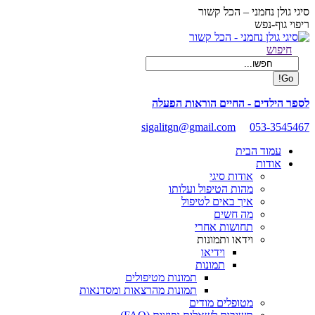
Skip
סיגי גולן נחמני – הכל קשור
to
ריפוי גוף-נפש
content
Facebook
Search:
חיפוש
page
opens
in
new
לספר הילדים - החיים הוראות הפעלה
window
sigalitgn@gmail.com
053-3545467
עמוד הבית
אודות
אודות סיגי
מהות הטיפול ועלותו
איך באים לטיפול
מה חשים
תחושות אחרי
וידאו ותמונות
וידיאו
תמונות
תמונות מטיפולים
תמונות מהרצאות ומסדנאות
מטופלים מודים