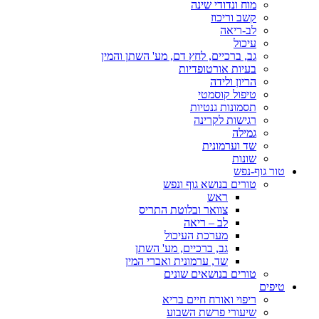
מוח ונדודי שינה
קשב וריכוז
לב-ריאה
עיכול
גב, ברכיים, לחץ דם, מע' השתן והמין
בעיות אורטופדיות
הריון ולידה
טיפול קוסמטי
תסמונות גנטיות
רגישות לקרינה
גמילה
שד וערמונית
שונות
טור גוף-נפש
טורים בנושא גוף ונפש
ראש
צוואר ובלוטת התריס
לב – ריאה
מערכת העיכול
גב, ברכיים, מע' השתן
שד, ערמונית ואברי המין
טורים בנושאים שונים
טיפים
ריפוי ואורח חיים בריא
שיעורי פרשת השבוע