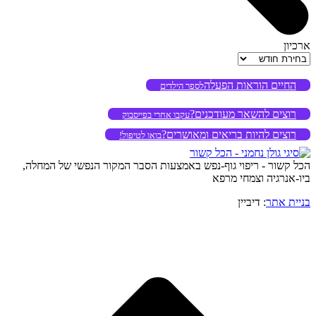
ארכיון
ארכיון
החיים הוראות הפעלה
לספר הילדים
רוצים להשאר מעודכנים?
עקבו אחרי בפייסבוק
רוצים להיות בריאים ומאושרים?
בואו לטיפול!
הכל קשור - ריפוי גוף-נפש באמצעות הסבר המקור הנפשי של המחלה,
ביו-אנרגיה וצמחי מרפא
בניית אתר
: דיביין
o
to
op