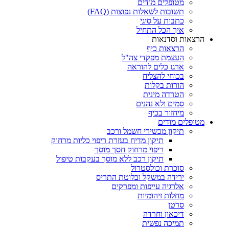
מטופלים מודים
תשובות לשאלות נפוצות (FAQ)
כתבות על סיגי
איך הכל התחיל
הרצאות וסדנאות
הרצאות כיף
העצמת מפקדי צה"ל
ארגז כלים להוראה
בכוחי להצליח
הורות בקלות
הטרדה מינית
סמים ולא נהנים
מיחזור בכיף
מטופלים מודים
תיקון מכשירי חשמל ורכב
תיקון מדיח בעזרת ריפוי כליות מרחוק
ריפוי מרחוק חסך מוסך
תיקון רכב ללא מוסך בעקבות טיפול
סוכרת וכולסטרול
ירידה במשקל ובלוטת התריס
אלרגיה עייפות ומפרקים
מחלות זיהומיות
סרטן
דיכאון וחרדה
תמיכה נפשית