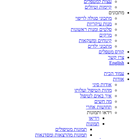
עצות למטפלים
קיימות וטיולים
מתכונים
מתכוני סגולה לריפוי
מנות עיקריות
סלטים ומנות ראשונות
מרקים
קינוחים ומשקאות
מתכוני ילדים
קורס מטפלים
צרו קשר
English
עמוד הבית
אודות
אודות סיגי
מהות הטיפול ועלותו
איך באים לטיפול
מה חשים
תחושות אחרי
וידאו ותמונות
וידיאו
תמונות
תמונות מטיפולים
תמונות מהרצאות ומסדנאות