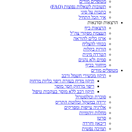
מטופלים מודים
תשובות לשאלות נפוצות (FAQ)
כתבות על סיגי
איך הכל התחיל
הרצאות וסדנאות
הרצאות כיף
העצמת מפקדי צה"ל
ארגז כלים להוראה
בכוחי להצליח
הורות בקלות
הטרדה מינית
סמים ולא נהנים
מיחזור בכיף
מטופלים מודים
תיקון מכשירי חשמל ורכב
תיקון מדיח בעזרת ריפוי כליות מרחוק
ריפוי מרחוק חסך מוסך
תיקון רכב ללא מוסך בעקבות טיפול
סוכרת וכולסטרול
ירידה במשקל ובלוטת התריס
אלרגיה עייפות ומפרקים
מחלות זיהומיות
סרטן
דיכאון וחרדה
תמיכה נפשית