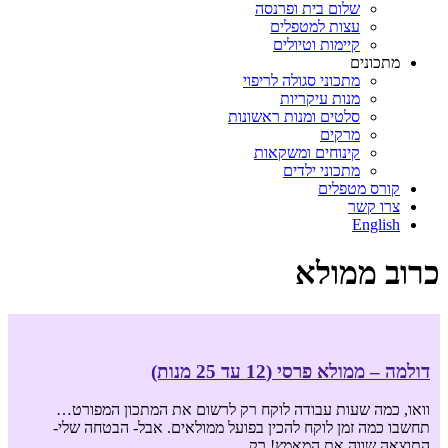
שלום בית ופרנסה
עצות למטפלים
קיימות וטיולים
מתכונים
מתכוני סגולה לריפוי
מנות עיקריות
סלטים ומנות ראשונות
מרקים
קינוחים ומשקאות
מתכוני ילדים
קורס מטפלים
צרו קשר
English
כרוב ממולא
דולמה – ממולא פרסי (12 עד 25 מנות)
וואו, כמה שעות עבודה לוקח רק לרשום את המתכון המפורט…
תחשבו כמה זמן לוקח להכין בפועל ממולאים. אבל- הבטחה שלי-
התוצאה שווה את המאמץ! רק