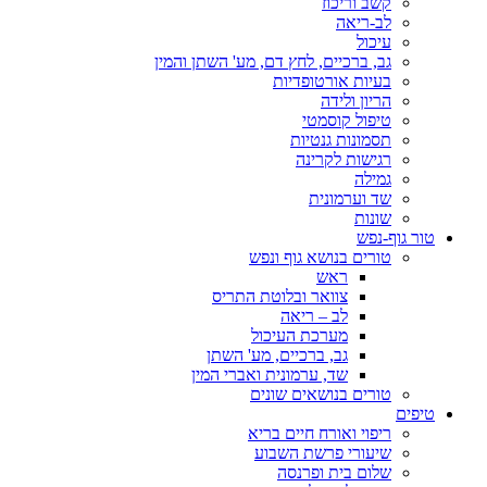
קשב וריכוז
לב-ריאה
עיכול
גב, ברכיים, לחץ דם, מע' השתן והמין
בעיות אורטופדיות
הריון ולידה
טיפול קוסמטי
תסמונות גנטיות
רגישות לקרינה
גמילה
שד וערמונית
שונות
טור גוף-נפש
טורים בנושא גוף ונפש
ראש
צוואר ובלוטת התריס
לב – ריאה
מערכת העיכול
גב, ברכיים, מע' השתן
שד, ערמונית ואברי המין
טורים בנושאים שונים
טיפים
ריפוי ואורח חיים בריא
שיעורי פרשת השבוע
שלום בית ופרנסה