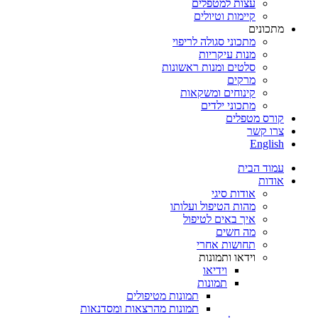
עצות למטפלים
קיימות וטיולים
מתכונים
מתכוני סגולה לריפוי
מנות עיקריות
סלטים ומנות ראשונות
מרקים
קינוחים ומשקאות
מתכוני ילדים
קורס מטפלים
צרו קשר
English
עמוד הבית
אודות
אודות סיגי
מהות הטיפול ועלותו
איך באים לטיפול
מה חשים
תחושות אחרי
וידאו ותמונות
וידיאו
תמונות
תמונות מטיפולים
תמונות מהרצאות ומסדנאות