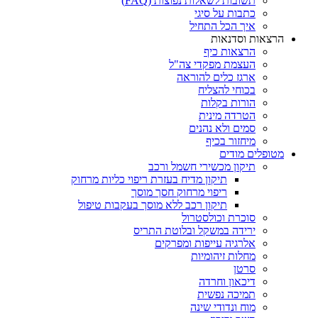
תשובות לשאלות נפוצות (FAQ)
כתבות על סיגי
איך הכל התחיל
הרצאות וסדנאות
הרצאות כיף
העצמת מפקדי צה"ל
ארגז כלים להוראה
בכוחי להצליח
הורות בקלות
הטרדה מינית
סמים ולא נהנים
מיחזור בכיף
מטופלים מודים
תיקון מכשירי חשמל ורכב
תיקון מדיח בעזרת ריפוי כליות מרחוק
ריפוי מרחוק חסך מוסך
תיקון רכב ללא מוסך בעקבות טיפול
סוכרת וכולסטרול
ירידה במשקל ובלוטת התריס
אלרגיה עייפות ומפרקים
מחלות זיהומיות
סרטן
דיכאון וחרדה
תמיכה נפשית
מוח ונדודי שינה