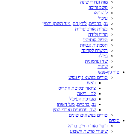
מוח ונדודי שינה
קשב וריכוז
לב-ריאה
עיכול
גב, ברכיים, לחץ דם, מע' השתן והמין
בעיות אורטופדיות
הריון ולידה
טיפול קוסמטי
תסמונות גנטיות
רגישות לקרינה
גמילה
שד וערמונית
שונות
טור גוף-נפש
טורים בנושא גוף ונפש
ראש
צוואר ובלוטת התריס
לב – ריאה
מערכת העיכול
גב, ברכיים, מע' השתן
שד, ערמונית ואברי המין
טורים בנושאים שונים
טיפים
ריפוי ואורח חיים בריא
שיעורי פרשת השבוע