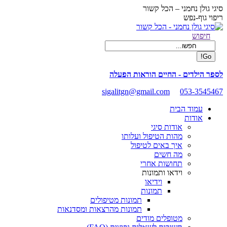
Skip
סיגי גולן נחמני – הכל קשור
to
ריפוי גוף-נפש
content
Facebook
Search:
חיפוש
page
opens
in
new
לספר הילדים - החיים הוראות הפעלה
window
sigalitgn@gmail.com
053-3545467
עמוד הבית
אודות
אודות סיגי
מהות הטיפול ועלותו
איך באים לטיפול
מה חשים
תחושות אחרי
וידאו ותמונות
וידיאו
תמונות
תמונות מטיפולים
תמונות מהרצאות ומסדנאות
מטופלים מודים