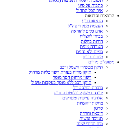
תשובות לשאלות נפוצות (FAQ)
כתבות על סיגי
איך הכל התחיל
הרצאות וסדנאות
הרצאות כיף
העצמת מפקדי צה"ל
ארגז כלים להוראה
בכוחי להצליח
הורות בקלות
הטרדה מינית
סמים ולא נהנים
מיחזור בכיף
מטופלים מודים
תיקון מכשירי חשמל ורכב
תיקון מדיח בעזרת ריפוי כליות מרחוק
ריפוי מרחוק חסך מוסך
תיקון רכב ללא מוסך בעקבות טיפול
סוכרת וכולסטרול
ירידה במשקל ובלוטת התריס
אלרגיה עייפות ומפרקים
מחלות זיהומיות
סרטן
דיכאון וחרדה
תמיכה נפשית
מוח ונדודי שינה