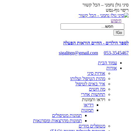
Skip
סיגי גולן נחמני – הכל קשור
to
ריפוי גוף-נפש
content
Facebook
Search:
חיפוש
page
opens
in
new
לספר הילדים - החיים הוראות הפעלה
window
sigalitgn@gmail.com
053-3545467
עמוד הבית
אודות
אודות סיגי
מהות הטיפול ועלותו
איך באים לטיפול
מה חשים
תחושות אחרי
וידאו ותמונות
וידיאו
תמונות
תמונות מטיפולים
תמונות מהרצאות ומסדנאות
מטופלים מודים