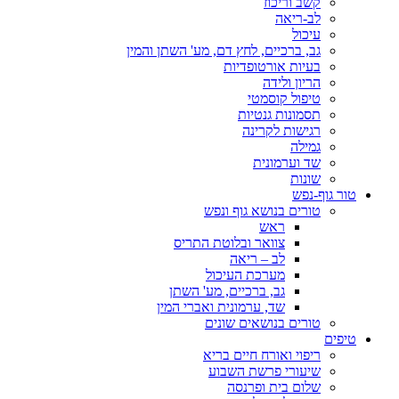
קשב וריכוז
לב-ריאה
עיכול
גב, ברכיים, לחץ דם, מע' השתן והמין
בעיות אורטופדיות
הריון ולידה
טיפול קוסמטי
תסמונות גנטיות
רגישות לקרינה
גמילה
שד וערמונית
שונות
טור גוף-נפש
טורים בנושא גוף ונפש
ראש
צוואר ובלוטת התריס
לב – ריאה
מערכת העיכול
גב, ברכיים, מע' השתן
שד, ערמונית ואברי המין
טורים בנושאים שונים
טיפים
ריפוי ואורח חיים בריא
שיעורי פרשת השבוע
שלום בית ופרנסה