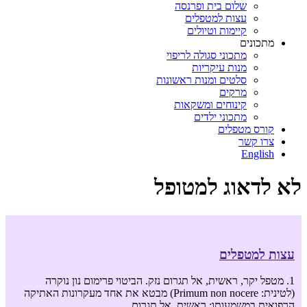
שלום בית ופרנסה
עצות למטפלים
קיימות וטיולים
מתכונים
מתכוני סגולה לריפוי
מנות עיקריות
סלטים ומנות ראשונות
מרקים
קינוחים ומשקאות
מתכוני ילדים
קורס מטפלים
צרו קשר
English
לא לדאוג למטופל
עצות למטפלים
1. מטפל יקר, ראשית, אל תגרום נזק. הביטוי פרימום נון נוקרה
(לטינית: Primum non nocere) מבטא את אחד מעקרונות האתיקה
הרפואית במשמעותו: ראשית, אל תגרום