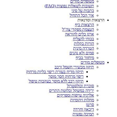
מטופלים מודים
תשובות לשאלות נפוצות (FAQ)
כתבות על סיגי
איך הכל התחיל
הרצאות וסדנאות
הרצאות כיף
העצמת מפקדי צה"ל
ארגז כלים להוראה
בכוחי להצליח
הורות בקלות
הטרדה מינית
סמים ולא נהנים
מיחזור בכיף
מטופלים מודים
תיקון מכשירי חשמל ורכב
תיקון מדיח בעזרת ריפוי כליות מרחוק
ריפוי מרחוק חסך מוסך
תיקון רכב ללא מוסך בעקבות טיפול
סוכרת וכולסטרול
ירידה במשקל ובלוטת התריס
אלרגיה עייפות ומפרקים
מחלות זיהומיות
סרטן
דיכאון וחרדה
תמיכה נפשית