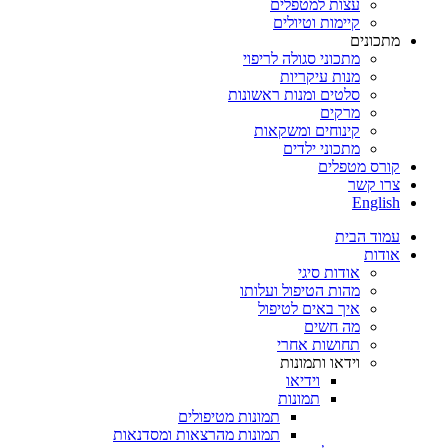
עצות למטפלים
קיימות וטיולים
מתכונים
מתכוני סגולה לריפוי
מנות עיקריות
סלטים ומנות ראשונות
מרקים
קינוחים ומשקאות
מתכוני ילדים
קורס מטפלים
צרו קשר
English
עמוד הבית
אודות
אודות סיגי
מהות הטיפול ועלותו
איך באים לטיפול
מה חשים
תחושות אחרי
וידאו ותמונות
וידיאו
תמונות
תמונות מטיפולים
תמונות מהרצאות ומסדנאות