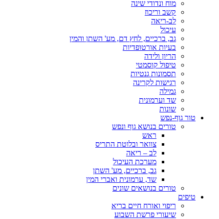
מוח ונדודי שינה
קשב וריכוז
לב-ריאה
עיכול
גב, ברכיים, לחץ דם, מע' השתן והמין
בעיות אורטופדיות
הריון ולידה
טיפול קוסמטי
תסמונות גנטיות
רגישות לקרינה
גמילה
שד וערמונית
שונות
טור גוף-נפש
טורים בנושא גוף ונפש
ראש
צוואר ובלוטת התריס
לב – ריאה
מערכת העיכול
גב, ברכיים, מע' השתן
שד, ערמונית ואברי המין
טורים בנושאים שונים
טיפים
ריפוי ואורח חיים בריא
שיעורי פרשת השבוע