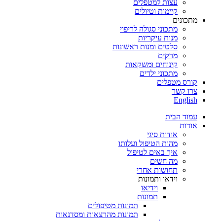
עצות למטפלים
קיימות וטיולים
מתכונים
מתכוני סגולה לריפוי
מנות עיקריות
סלטים ומנות ראשונות
מרקים
קינוחים ומשקאות
מתכוני ילדים
קורס מטפלים
צרו קשר
English
עמוד הבית
אודות
אודות סיגי
מהות הטיפול ועלותו
איך באים לטיפול
מה חשים
תחושות אחרי
וידאו ותמונות
וידיאו
תמונות
תמונות מטיפולים
תמונות מהרצאות ומסדנאות