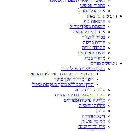
תשובות לשאלות נפוצות (FAQ)
כתבות על סיגי
איך הכל התחיל
הרצאות וסדנאות
הרצאות כיף
העצמת מפקדי צה"ל
ארגז כלים להוראה
בכוחי להצליח
הורות בקלות
הטרדה מינית
סמים ולא נהנים
מיחזור בכיף
מטופלים מודים
תיקון מכשירי חשמל ורכב
תיקון מדיח בעזרת ריפוי כליות מרחוק
ריפוי מרחוק חסך מוסך
תיקון רכב ללא מוסך בעקבות טיפול
סוכרת וכולסטרול
ירידה במשקל ובלוטת התריס
אלרגיה עייפות ומפרקים
מחלות זיהומיות
סרטן
דיכאון וחרדה
תמיכה נפשית
מוח ונדודי שינה