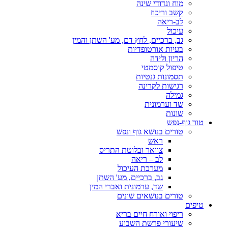
מוח ונדודי שינה
קשב וריכוז
לב-ריאה
עיכול
גב, ברכיים, לחץ דם, מע' השתן והמין
בעיות אורטופדיות
הריון ולידה
טיפול קוסמטי
תסמונות גנטיות
רגישות לקרינה
גמילה
שד וערמונית
שונות
טור גוף-נפש
טורים בנושא גוף ונפש
ראש
צוואר ובלוטת התריס
לב – ריאה
מערכת העיכול
גב, ברכיים, מע' השתן
שד, ערמונית ואברי המין
טורים בנושאים שונים
טיפים
ריפוי ואורח חיים בריא
שיעורי פרשת השבוע