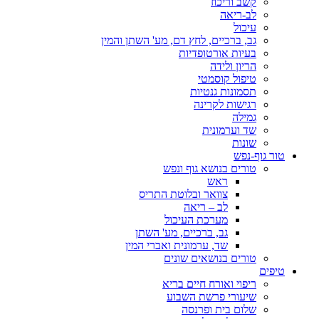
קשב וריכוז
לב-ריאה
עיכול
גב, ברכיים, לחץ דם, מע' השתן והמין
בעיות אורטופדיות
הריון ולידה
טיפול קוסמטי
תסמונות גנטיות
רגישות לקרינה
גמילה
שד וערמונית
שונות
טור גוף-נפש
טורים בנושא גוף ונפש
ראש
צוואר ובלוטת התריס
לב – ריאה
מערכת העיכול
גב, ברכיים, מע' השתן
שד, ערמונית ואברי המין
טורים בנושאים שונים
טיפים
ריפוי ואורח חיים בריא
שיעורי פרשת השבוע
שלום בית ופרנסה