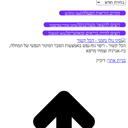
ארכיון
החיים הוראות הפעלה
לספר הילדים
רוצים להשאר מעודכנים?
עקבו אחרי בפייסבוק
רוצים להיות בריאים ומאושרים?
בואו לטיפול!
הכל קשור - ריפוי גוף-נפש באמצעות הסבר המקור הנפשי של המחלה,
ביו-אנרגיה וצמחי מרפא
בניית אתר
: דיביין
o
to
op