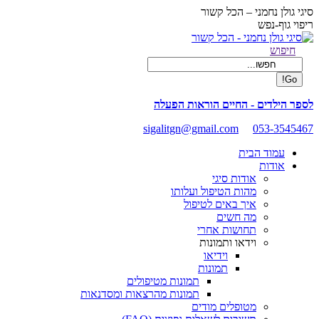
Skip
סיגי גולן נחמני – הכל קשור
to
ריפוי גוף-נפש
content
Facebook
Search:
חיפוש
page
opens
in
new
לספר הילדים - החיים הוראות הפעלה
window
sigalitgn@gmail.com
053-3545467
עמוד הבית
אודות
אודות סיגי
מהות הטיפול ועלותו
איך באים לטיפול
מה חשים
תחושות אחרי
וידאו ותמונות
וידיאו
תמונות
תמונות מטיפולים
תמונות מהרצאות ומסדנאות
מטופלים מודים