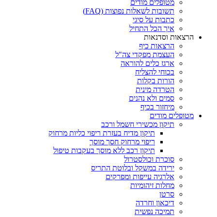
מטופלים מודים
תשובות לשאלות נפוצות (FAQ)
כתבות על סיגי
איך הכל התחיל
הרצאות וסדנאות
הרצאות כיף
העצמת מפקדי צה"ל
ארגז כלים להוראה
בכוחי להצליח
הורות בקלות
הטרדה מינית
סמים ולא נהנים
מיחזור בכיף
מטופלים מודים
תיקון מכשירי חשמל ורכב
תיקון מדיח בעזרת ריפוי כליות מרחוק
ריפוי מרחוק חסך מוסך
תיקון רכב ללא מוסך בעקבות טיפול
סוכרת וכולסטרול
ירידה במשקל ובלוטת התריס
אלרגיה עייפות ומפרקים
מחלות זיהומיות
סרטן
דיכאון וחרדה
תמיכה נפשית