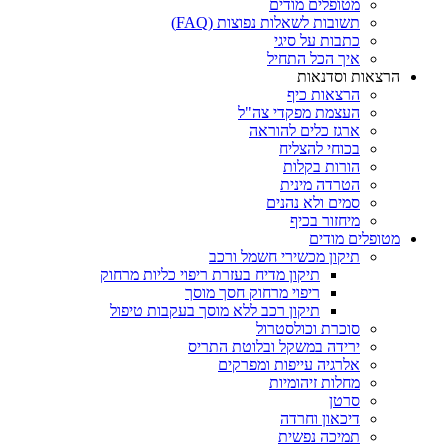
מטופלים מודים
תשובות לשאלות נפוצות (FAQ)
כתבות על סיגי
איך הכל התחיל
הרצאות וסדנאות
הרצאות כיף
העצמת מפקדי צה"ל
ארגז כלים להוראה
בכוחי להצליח
הורות בקלות
הטרדה מינית
סמים ולא נהנים
מיחזור בכיף
מטופלים מודים
תיקון מכשירי חשמל ורכב
תיקון מדיח בעזרת ריפוי כליות מרחוק
ריפוי מרחוק חסך מוסך
תיקון רכב ללא מוסך בעקבות טיפול
סוכרת וכולסטרול
ירידה במשקל ובלוטת התריס
אלרגיה עייפות ומפרקים
מחלות זיהומיות
סרטן
דיכאון וחרדה
תמיכה נפשית