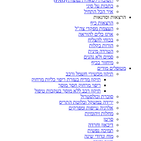
תשובות לשאלות נפוצות (FAQ)
כתבות על סיגי
איך הכל התחיל
הרצאות וסדנאות
הרצאות כיף
העצמת מפקדי צה"ל
ארגז כלים להוראה
בכוחי להצליח
הורות בקלות
הטרדה מינית
סמים ולא נהנים
מיחזור בכיף
מטופלים מודים
תיקון מכשירי חשמל ורכב
תיקון מדיח בעזרת ריפוי כליות מרחוק
ריפוי מרחוק חסך מוסך
תיקון רכב ללא מוסך בעקבות טיפול
סוכרת וכולסטרול
ירידה במשקל ובלוטת התריס
אלרגיה עייפות ומפרקים
מחלות זיהומיות
סרטן
דיכאון וחרדה
תמיכה נפשית
מוח ונדודי שינה