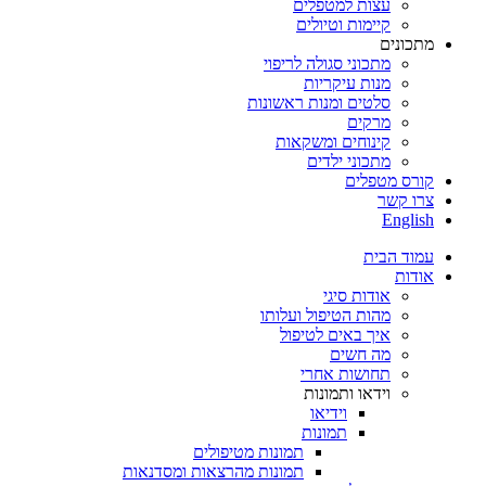
עצות למטפלים
קיימות וטיולים
מתכונים
מתכוני סגולה לריפוי
מנות עיקריות
סלטים ומנות ראשונות
מרקים
קינוחים ומשקאות
מתכוני ילדים
קורס מטפלים
צרו קשר
English
עמוד הבית
אודות
אודות סיגי
מהות הטיפול ועלותו
איך באים לטיפול
מה חשים
תחושות אחרי
וידאו ותמונות
וידיאו
תמונות
תמונות מטיפולים
תמונות מהרצאות ומסדנאות