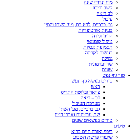
מוח ונדודי שינה
קשב וריכוז
לב-ריאה
עיכול
גב, ברכיים, לחץ דם, מע' השתן והמין
בעיות אורטופדיות
הריון ולידה
טיפול קוסמטי
תסמונות גנטיות
רגישות לקרינה
גמילה
שד וערמונית
שונות
טור גוף-נפש
טורים בנושא גוף ונפש
ראש
צוואר ובלוטת התריס
לב – ריאה
מערכת העיכול
גב, ברכיים, מע' השתן
שד, ערמונית ואברי המין
טורים בנושאים שונים
טיפים
ריפוי ואורח חיים בריא
שיעורי פרשת השבוע