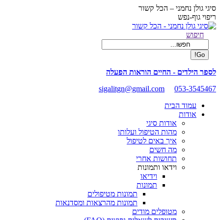
Skip
סיגי גולן נחמני – הכל קשור
to
ריפוי גוף-נפש
content
Facebook
Search:
חיפוש
page
opens
in
new
לספר הילדים - החיים הוראות הפעלה
window
sigalitgn@gmail.com
053-3545467
עמוד הבית
אודות
אודות סיגי
מהות הטיפול ועלותו
איך באים לטיפול
מה חשים
תחושות אחרי
וידאו ותמונות
וידיאו
תמונות
תמונות מטיפולים
תמונות מהרצאות ומסדנאות
מטופלים מודים