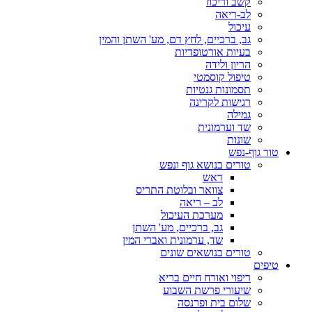
קשב וריכוז
לב-ריאה
עיכול
גב, ברכיים, לחץ דם, מע' השתן והמין
בעיות אורטופדיות
הריון ולידה
טיפול קוסמטי
תסמונות גנטיות
רגישות לקרינה
גמילה
שד וערמונית
שונות
טור גוף-נפש
טורים בנושא גוף ונפש
ראש
צוואר ובלוטת התריס
לב – ריאה
מערכת העיכול
גב, ברכיים, מע' השתן
שד, ערמונית ואברי המין
טורים בנושאים שונים
טיפים
ריפוי ואורח חיים בריא
שיעורי פרשת השבוע
שלום בית ופרנסה