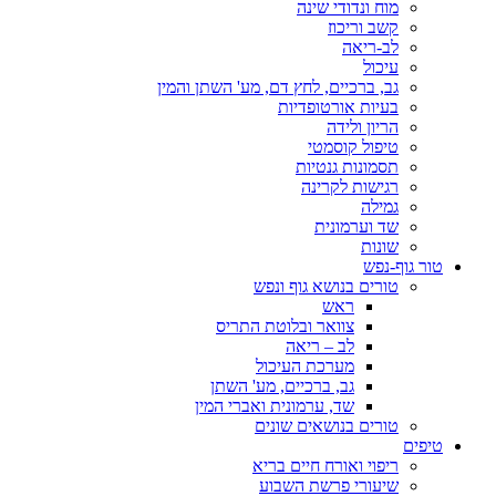
מוח ונדודי שינה
קשב וריכוז
לב-ריאה
עיכול
גב, ברכיים, לחץ דם, מע' השתן והמין
בעיות אורטופדיות
הריון ולידה
טיפול קוסמטי
תסמונות גנטיות
רגישות לקרינה
גמילה
שד וערמונית
שונות
טור גוף-נפש
טורים בנושא גוף ונפש
ראש
צוואר ובלוטת התריס
לב – ריאה
מערכת העיכול
גב, ברכיים, מע' השתן
שד, ערמונית ואברי המין
טורים בנושאים שונים
טיפים
ריפוי ואורח חיים בריא
שיעורי פרשת השבוע