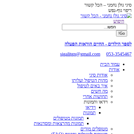
Skip
סיגי גולן נחמני – הכל קשור
to
ריפוי גוף-נפש
content
Facebook
Search:
חיפוש
page
opens
in
new
לספר הילדים - החיים הוראות הפעלה
window
sigalitgn@gmail.com
053-3545467
עמוד הבית
אודות
אודות סיגי
מהות הטיפול ועלותו
איך באים לטיפול
מה חשים
תחושות אחרי
וידאו ותמונות
וידיאו
תמונות
תמונות מטיפולים
תמונות מהרצאות ומסדנאות
מטופלים מודים