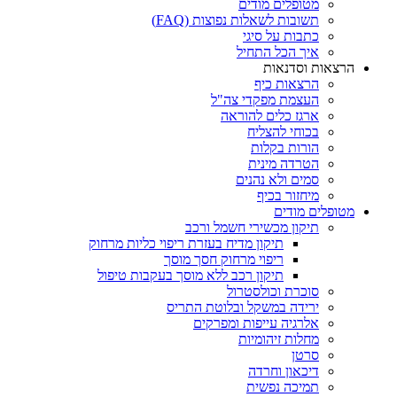
מטופלים מודים
תשובות לשאלות נפוצות (FAQ)
כתבות על סיגי
איך הכל התחיל
הרצאות וסדנאות
הרצאות כיף
העצמת מפקדי צה"ל
ארגז כלים להוראה
בכוחי להצליח
הורות בקלות
הטרדה מינית
סמים ולא נהנים
מיחזור בכיף
מטופלים מודים
תיקון מכשירי חשמל ורכב
תיקון מדיח בעזרת ריפוי כליות מרחוק
ריפוי מרחוק חסך מוסך
תיקון רכב ללא מוסך בעקבות טיפול
סוכרת וכולסטרול
ירידה במשקל ובלוטת התריס
אלרגיה עייפות ומפרקים
מחלות זיהומיות
סרטן
דיכאון וחרדה
תמיכה נפשית