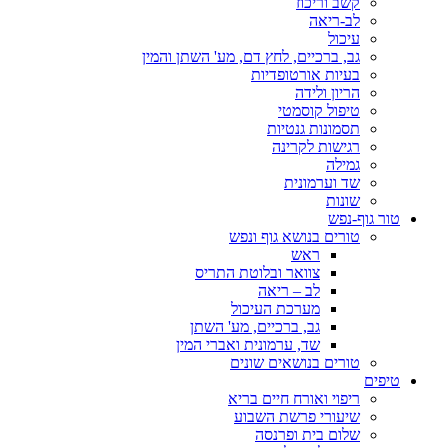
קשב וריכוז
לב-ריאה
עיכול
גב, ברכיים, לחץ דם, מע' השתן והמין
בעיות אורטופדיות
הריון ולידה
טיפול קוסמטי
תסמונות גנטיות
רגישות לקרינה
גמילה
שד וערמונית
שונות
טור גוף-נפש
טורים בנושא גוף ונפש
ראש
צוואר ובלוטת התריס
לב – ריאה
מערכת העיכול
גב, ברכיים, מע' השתן
שד, ערמונית ואברי המין
טורים בנושאים שונים
טיפים
ריפוי ואורח חיים בריא
שיעורי פרשת השבוע
שלום בית ופרנסה