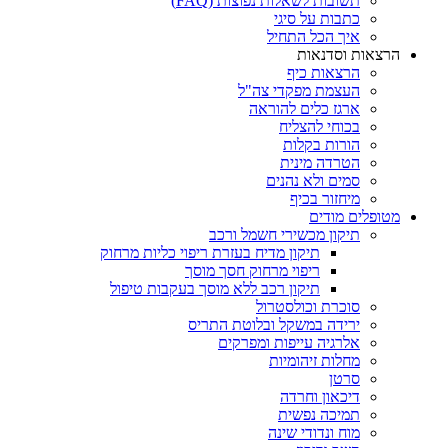
תשובות לשאלות נפוצות (FAQ)
כתבות על סיגי
איך הכל התחיל
הרצאות וסדנאות
הרצאות כיף
העצמת מפקדי צה"ל
ארגז כלים להוראה
בכוחי להצליח
הורות בקלות
הטרדה מינית
סמים ולא נהנים
מיחזור בכיף
מטופלים מודים
תיקון מכשירי חשמל ורכב
תיקון מדיח בעזרת ריפוי כליות מרחוק
ריפוי מרחוק חסך מוסך
תיקון רכב ללא מוסך בעקבות טיפול
סוכרת וכולסטרול
ירידה במשקל ובלוטת התריס
אלרגיה עייפות ומפרקים
מחלות זיהומיות
סרטן
דיכאון וחרדה
תמיכה נפשית
מוח ונדודי שינה