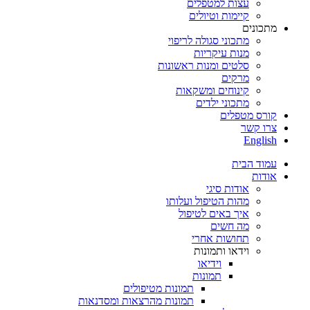
עצות למטפלים
קיימות וטיולים
מתכונים
מתכוני סגולה לריפוי
מנות עיקריות
סלטים ומנות ראשונות
מרקים
קינוחים ומשקאות
מתכוני ילדים
קורס מטפלים
צרו קשר
English
עמוד הבית
אודות
אודות סיגי
מהות הטיפול ועלותו
איך באים לטיפול
מה חשים
תחושות אחרי
וידאו ותמונות
וידיאו
תמונות
תמונות מטיפולים
תמונות מהרצאות ומסדנאות