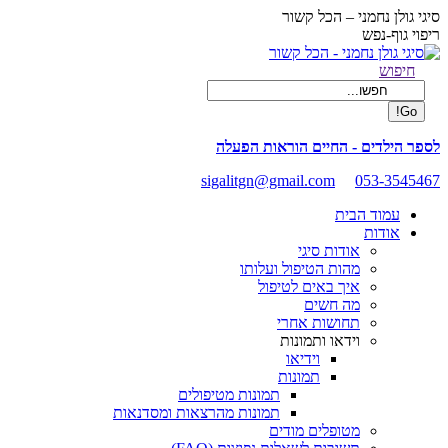
Skip
סיגי גולן נחמני – הכל קשור
to
ריפוי גוף-נפש
content
Facebook
Search:
חיפוש
page
opens
in
new
לספר הילדים - החיים הוראות הפעלה
window
sigalitgn@gmail.com
053-3545467
עמוד הבית
אודות
אודות סיגי
מהות הטיפול ועלותו
איך באים לטיפול
מה חשים
תחושות אחרי
וידאו ותמונות
וידיאו
תמונות
תמונות מטיפולים
תמונות מהרצאות ומסדנאות
מטופלים מודים