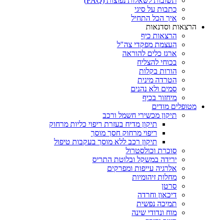
תשובות לשאלות נפוצות (FAQ)
כתבות על סיגי
איך הכל התחיל
הרצאות וסדנאות
הרצאות כיף
העצמת מפקדי צה"ל
ארגז כלים להוראה
בכוחי להצליח
הורות בקלות
הטרדה מינית
סמים ולא נהנים
מיחזור בכיף
מטופלים מודים
תיקון מכשירי חשמל ורכב
תיקון מדיח בעזרת ריפוי כליות מרחוק
ריפוי מרחוק חסך מוסך
תיקון רכב ללא מוסך בעקבות טיפול
סוכרת וכולסטרול
ירידה במשקל ובלוטת התריס
אלרגיה עייפות ומפרקים
מחלות זיהומיות
סרטן
דיכאון וחרדה
תמיכה נפשית
מוח ונדודי שינה