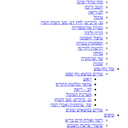
מוח ונדודי שינה
קשב וריכוז
לב-ריאה
עיכול
גב, ברכיים, לחץ דם, מע' השתן והמין
בעיות אורטופדיות
הריון ולידה
טיפול קוסמטי
תסמונות גנטיות
רגישות לקרינה
גמילה
שד וערמונית
שונות
טור גוף-נפש
טורים בנושא גוף ונפש
ראש
צוואר ובלוטת התריס
לב – ריאה
מערכת העיכול
גב, ברכיים, מע' השתן
שד, ערמונית ואברי המין
טורים בנושאים שונים
טיפים
ריפוי ואורח חיים בריא
שיעורי פרשת השבוע