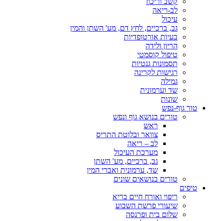
קשב וריכוז
לב-ריאה
עיכול
גב, ברכיים, לחץ דם, מע' השתן והמין
בעיות אורטופדיות
הריון ולידה
טיפול קוסמטי
תסמונות גנטיות
רגישות לקרינה
גמילה
שד וערמונית
שונות
טור גוף-נפש
טורים בנושא גוף ונפש
ראש
צוואר ובלוטת התריס
לב – ריאה
מערכת העיכול
גב, ברכיים, מע' השתן
שד, ערמונית ואברי המין
טורים בנושאים שונים
טיפים
ריפוי ואורח חיים בריא
שיעורי פרשת השבוע
שלום בית ופרנסה