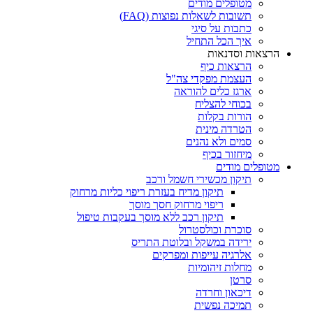
מטופלים מודים
תשובות לשאלות נפוצות (FAQ)
כתבות על סיגי
איך הכל התחיל
הרצאות וסדנאות
הרצאות כיף
העצמת מפקדי צה"ל
ארגז כלים להוראה
בכוחי להצליח
הורות בקלות
הטרדה מינית
סמים ולא נהנים
מיחזור בכיף
מטופלים מודים
תיקון מכשירי חשמל ורכב
תיקון מדיח בעזרת ריפוי כליות מרחוק
ריפוי מרחוק חסך מוסך
תיקון רכב ללא מוסך בעקבות טיפול
סוכרת וכולסטרול
ירידה במשקל ובלוטת התריס
אלרגיה עייפות ומפרקים
מחלות זיהומיות
סרטן
דיכאון וחרדה
תמיכה נפשית