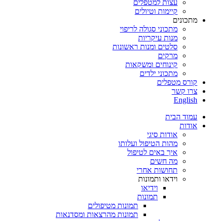
עצות למטפלים
קיימות וטיולים
מתכונים
מתכוני סגולה לריפוי
מנות עיקריות
סלטים ומנות ראשונות
מרקים
קינוחים ומשקאות
מתכוני ילדים
קורס מטפלים
צרו קשר
English
עמוד הבית
אודות
אודות סיגי
מהות הטיפול ועלותו
איך באים לטיפול
מה חשים
תחושות אחרי
וידאו ותמונות
וידיאו
תמונות
תמונות מטיפולים
תמונות מהרצאות ומסדנאות