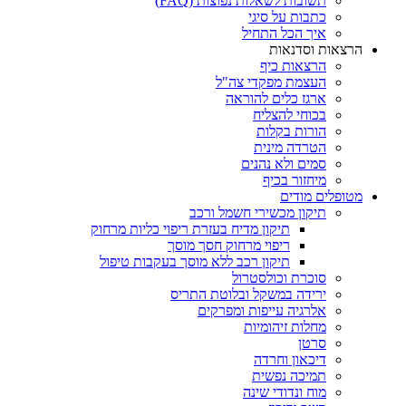
תשובות לשאלות נפוצות (FAQ)
כתבות על סיגי
איך הכל התחיל
הרצאות וסדנאות
הרצאות כיף
העצמת מפקדי צה"ל
ארגז כלים להוראה
בכוחי להצליח
הורות בקלות
הטרדה מינית
סמים ולא נהנים
מיחזור בכיף
מטופלים מודים
תיקון מכשירי חשמל ורכב
תיקון מדיח בעזרת ריפוי כליות מרחוק
ריפוי מרחוק חסך מוסך
תיקון רכב ללא מוסך בעקבות טיפול
סוכרת וכולסטרול
ירידה במשקל ובלוטת התריס
אלרגיה עייפות ומפרקים
מחלות זיהומיות
סרטן
דיכאון וחרדה
תמיכה נפשית
מוח ונדודי שינה