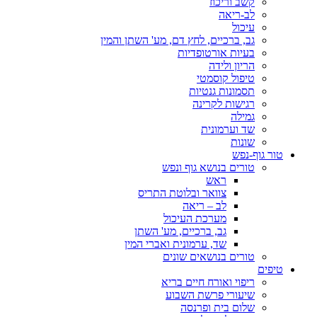
קשב וריכוז
לב-ריאה
עיכול
גב, ברכיים, לחץ דם, מע' השתן והמין
בעיות אורטופדיות
הריון ולידה
טיפול קוסמטי
תסמונות גנטיות
רגישות לקרינה
גמילה
שד וערמונית
שונות
טור גוף-נפש
טורים בנושא גוף ונפש
ראש
צוואר ובלוטת התריס
לב – ריאה
מערכת העיכול
גב, ברכיים, מע' השתן
שד, ערמונית ואברי המין
טורים בנושאים שונים
טיפים
ריפוי ואורח חיים בריא
שיעורי פרשת השבוע
שלום בית ופרנסה