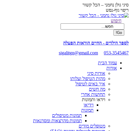
Skip
סיגי גולן נחמני – הכל קשור
to
ריפוי גוף-נפש
content
Facebook
Search:
חיפוש
page
opens
in
new
לספר הילדים - החיים הוראות הפעלה
window
sigalitgn@gmail.com
053-3545467
עמוד הבית
אודות
אודות סיגי
מהות הטיפול ועלותו
איך באים לטיפול
מה חשים
תחושות אחרי
וידאו ותמונות
וידיאו
תמונות
תמונות מטיפולים
תמונות מהרצאות ומסדנאות
מטופלים מודים