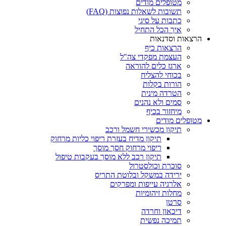
מטופלים מודים
תשובות לשאלות נפוצות (FAQ)
כתבות על סיגי
איך הכל התחיל
הרצאות וסדנאות
הרצאות כיף
העצמת מפקדי צה"ל
ארגז כלים להוראה
בכוחי להצליח
הורות בקלות
הטרדה מינית
סמים ולא נהנים
מיחזור בכיף
מטופלים מודים
תיקון מכשירי חשמל ורכב
תיקון מדיח בעזרת ריפוי כליות מרחוק
ריפוי מרחוק חסך מוסך
תיקון רכב ללא מוסך בעקבות טיפול
סוכרת וכולסטרול
ירידה במשקל ובלוטת התריס
אלרגיה עייפות ומפרקים
מחלות זיהומיות
סרטן
דיכאון וחרדה
תמיכה נפשית