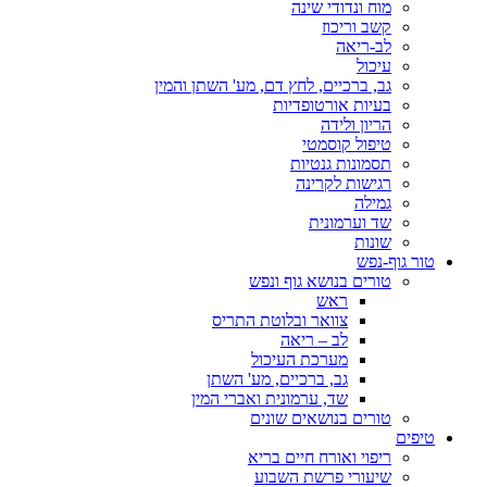
מוח ונדודי שינה
קשב וריכוז
לב-ריאה
עיכול
גב, ברכיים, לחץ דם, מע' השתן והמין
בעיות אורטופדיות
הריון ולידה
טיפול קוסמטי
תסמונות גנטיות
רגישות לקרינה
גמילה
שד וערמונית
שונות
טור גוף-נפש
טורים בנושא גוף ונפש
ראש
צוואר ובלוטת התריס
לב – ריאה
מערכת העיכול
גב, ברכיים, מע' השתן
שד, ערמונית ואברי המין
טורים בנושאים שונים
טיפים
ריפוי ואורח חיים בריא
שיעורי פרשת השבוע