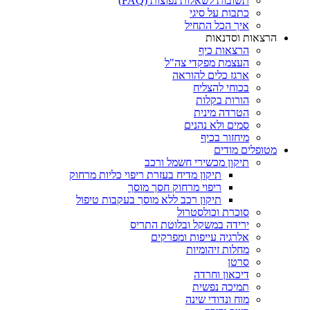
תשובות לשאלות נפוצות (FAQ)
כתבות על סיגי
איך הכל התחיל
הרצאות וסדנאות
הרצאות כיף
העצמת מפקדי צה"ל
ארגז כלים להוראה
בכוחי להצליח
הורות בקלות
הטרדה מינית
סמים ולא נהנים
מיחזור בכיף
מטופלים מודים
תיקון מכשירי חשמל ורכב
תיקון מדיח בעזרת ריפוי כליות מרחוק
ריפוי מרחוק חסך מוסך
תיקון רכב ללא מוסך בעקבות טיפול
סוכרת וכולסטרול
ירידה במשקל ובלוטת התריס
אלרגיה עייפות ומפרקים
מחלות זיהומיות
סרטן
דיכאון וחרדה
תמיכה נפשית
מוח ונדודי שינה