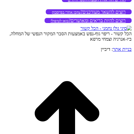
רוצים להשאר מעודכנים?
עקבו אחרי בפייסבוק
רוצים להיות בריאים ומאושרים?
בואו לטיפול!
הכל קשור - ריפוי גוף-נפש באמצעות הסבר המקור הנפשי של המחלה,
ביו-אנרגיה וצמחי מרפא
בניית אתר
: דיביין
o
to
op