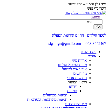
Skip
סיגי גולן נחמני – הכל קשור
to
ריפוי גוף-נפש
content
Facebook
Search:
חיפוש
page
opens
in
new
לספר הילדים - החיים הוראות הפעלה
window
sigalitgn@gmail.com
053-3545467
עמוד הבית
אודות
אודות סיגי
מהות הטיפול ועלותו
איך באים לטיפול
מה חשים
תחושות אחרי
וידאו ותמונות
וידיאו
תמונות
תמונות מטיפולים
תמונות מהרצאות ומסדנאות
מטופלים מודים