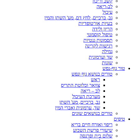
קשב וריכוז
לב-ריאה
עיכול
גב, ברכיים, לחץ דם, מע' השתן והמין
בעיות אורטופדיות
הריון ולידה
טיפול קוסמטי
תסמונות גנטיות
רגישות לקרינה
גמילה
שד וערמונית
שונות
טור גוף-נפש
טורים בנושא גוף ונפש
ראש
צוואר ובלוטת התריס
לב – ריאה
מערכת העיכול
גב, ברכיים, מע' השתן
שד, ערמונית ואברי המין
טורים בנושאים שונים
טיפים
ריפוי ואורח חיים בריא
שיעורי פרשת השבוע
שלום בית ופרנסה