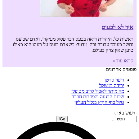
איך לא לכעוס
ראשית כל, היהדות רואה בכעס דבר פסול מעיקרו, ואדם שכועס
נחשב כעובד עבודה זרה. מדוע? כשאדם כועס על רעהו הוא כאילו
טוען שאין צדק בעולם.
קראו עוד »
פוסטים אחרונים
ריפוי סרטן
ירידה במשקל
מה מותר לאכול לרוב מטופלי
שיחת הרגעה והפחתת חרדה
טיול סוף הקיץ בגליל העליון
חיפוש באתר
Search: