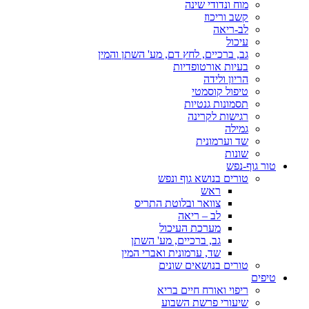
מוח ונדודי שינה
קשב וריכוז
לב-ריאה
עיכול
גב, ברכיים, לחץ דם, מע' השתן והמין
בעיות אורטופדיות
הריון ולידה
טיפול קוסמטי
תסמונות גנטיות
רגישות לקרינה
גמילה
שד וערמונית
שונות
טור גוף-נפש
טורים בנושא גוף ונפש
ראש
צוואר ובלוטת התריס
לב – ריאה
מערכת העיכול
גב, ברכיים, מע' השתן
שד, ערמונית ואברי המין
טורים בנושאים שונים
טיפים
ריפוי ואורח חיים בריא
שיעורי פרשת השבוע