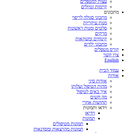
עצות למטפלים
קיימות וטיולים
מתכונים
מתכוני סגולה לריפוי
מנות עיקריות
סלטים ומנות ראשונות
מרקים
קינוחים ומשקאות
מתכוני ילדים
קורס מטפלים
צרו קשר
English
עמוד הבית
אודות
אודות סיגי
מהות הטיפול ועלותו
איך באים לטיפול
מה חשים
תחושות אחרי
וידאו ותמונות
וידיאו
תמונות
תמונות מטיפולים
תמונות מהרצאות ומסדנאות