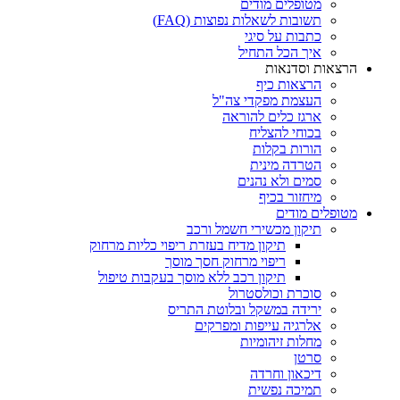
מטופלים מודים
תשובות לשאלות נפוצות (FAQ)
כתבות על סיגי
איך הכל התחיל
הרצאות וסדנאות
הרצאות כיף
העצמת מפקדי צה"ל
ארגז כלים להוראה
בכוחי להצליח
הורות בקלות
הטרדה מינית
סמים ולא נהנים
מיחזור בכיף
מטופלים מודים
תיקון מכשירי חשמל ורכב
תיקון מדיח בעזרת ריפוי כליות מרחוק
ריפוי מרחוק חסך מוסך
תיקון רכב ללא מוסך בעקבות טיפול
סוכרת וכולסטרול
ירידה במשקל ובלוטת התריס
אלרגיה עייפות ומפרקים
מחלות זיהומיות
סרטן
דיכאון וחרדה
תמיכה נפשית