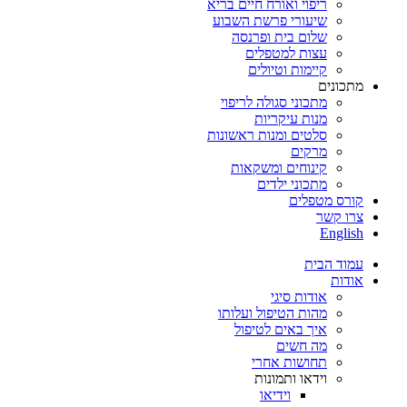
ריפוי ואורח חיים בריא
שיעורי פרשת השבוע
שלום בית ופרנסה
עצות למטפלים
קיימות וטיולים
מתכונים
מתכוני סגולה לריפוי
מנות עיקריות
סלטים ומנות ראשונות
מרקים
קינוחים ומשקאות
מתכוני ילדים
קורס מטפלים
צרו קשר
English
עמוד הבית
אודות
אודות סיגי
מהות הטיפול ועלותו
איך באים לטיפול
מה חשים
תחושות אחרי
וידאו ותמונות
וידיאו