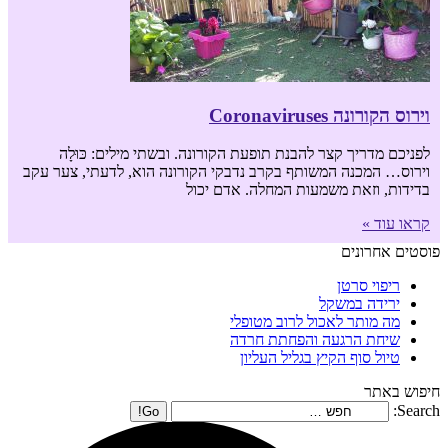
וירוס הקורונה Coronaviruses
לפניכם מדריך קצר להבנת תופעת הקורונה. ובשתי מילים: כּוּלָה
וירוס… המכנה המשותף בקרב נדבקי הקורונה הוא, לדעתי, צער עקב
בדידות, וזאת משמעות המחלה. אדם יכול
קראו עוד »
פוסטים אחרונים
ריפוי סרטן
ירידה במשקל
מה מותר לאכול לרוב מטופלי
שיחת הרגעה והפחתת חרדה
טיול סוף הקיץ בגליל העליון
חיפוש באתר
Search: