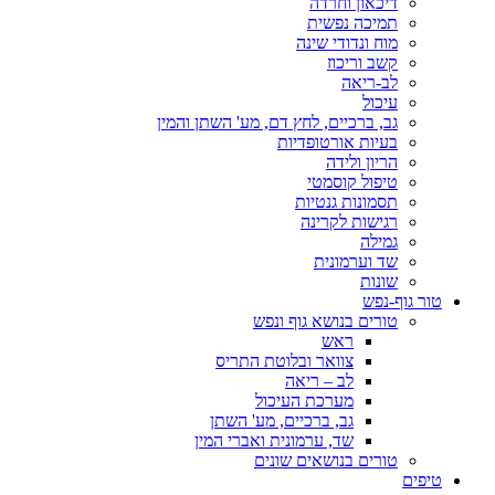
דיכאון וחרדה
תמיכה נפשית
מוח ונדודי שינה
קשב וריכוז
לב-ריאה
עיכול
גב, ברכיים, לחץ דם, מע' השתן והמין
בעיות אורטופדיות
הריון ולידה
טיפול קוסמטי
תסמונות גנטיות
רגישות לקרינה
גמילה
שד וערמונית
שונות
טור גוף-נפש
טורים בנושא גוף ונפש
ראש
צוואר ובלוטת התריס
לב – ריאה
מערכת העיכול
גב, ברכיים, מע' השתן
שד, ערמונית ואברי המין
טורים בנושאים שונים
טיפים