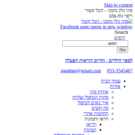
Skip to content
סיגי גולן נחמני – הכל קשור
ריפוי גוף-נפש
Facebook page opens in new window
Search:
חיפוש
לספר הילדים - החיים הוראות הפעלה
sigalitgn@gmail.com
053-3545467
עמוד הבית
אודות
אודות סיגי
מהות הטיפול ועלותו
איך באים לטיפול
מה חשים
תחושות אחרי
וידאו ותמונות
וידיאו
תמונות