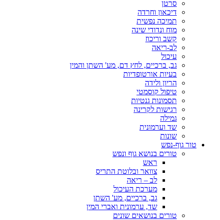
סרטן
דיכאון וחרדה
תמיכה נפשית
מוח ונדודי שינה
קשב וריכוז
לב-ריאה
עיכול
גב, ברכיים, לחץ דם, מע' השתן והמין
בעיות אורטופדיות
הריון ולידה
טיפול קוסמטי
תסמונות גנטיות
רגישות לקרינה
גמילה
שד וערמונית
שונות
טור גוף-נפש
טורים בנושא גוף ונפש
ראש
צוואר ובלוטת התריס
לב – ריאה
מערכת העיכול
גב, ברכיים, מע' השתן
שד, ערמונית ואברי המין
טורים בנושאים שונים