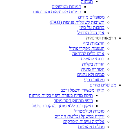
תמונות
תמונות מטיפולים
תמונות מהרצאות ומסדנאות
מטופלים מודים
תשובות לשאלות נפוצות (FAQ)
כתבות על סיגי
איך הכל התחיל
הרצאות וסדנאות
הרצאות כיף
העצמת מפקדי צה"ל
ארגז כלים להוראה
בכוחי להצליח
הורות בקלות
הטרדה מינית
סמים ולא נהנים
מיחזור בכיף
מטופלים מודים
תיקון מכשירי חשמל ורכב
תיקון מדיח בעזרת ריפוי כליות מרחוק
ריפוי מרחוק חסך מוסך
תיקון רכב ללא מוסך בעקבות טיפול
סוכרת וכולסטרול
ירידה במשקל ובלוטת התריס
אלרגיה עייפות ומפרקים
מחלות זיהומיות