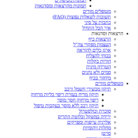
תמונות מטיפולים
תמונות מהרצאות ומסדנאות
מטופלים מודים
תשובות לשאלות נפוצות (FAQ)
כתבות על סיגי
איך הכל התחיל
הרצאות וסדנאות
הרצאות כיף
העצמת מפקדי צה"ל
ארגז כלים להוראה
בכוחי להצליח
הורות בקלות
הטרדה מינית
סמים ולא נהנים
מיחזור בכיף
מטופלים מודים
תיקון מכשירי חשמל ורכב
תיקון מדיח בעזרת ריפוי כליות מרחוק
ריפוי מרחוק חסך מוסך
תיקון רכב ללא מוסך בעקבות טיפול
סוכרת וכולסטרול
ירידה במשקל ובלוטת התריס
אלרגיה עייפות ומפרקים
מחלות זיהומיות
סרטן