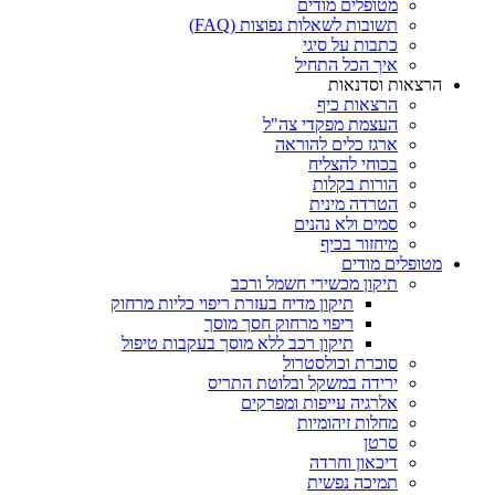
מטופלים מודים
תשובות לשאלות נפוצות (FAQ)
כתבות על סיגי
איך הכל התחיל
הרצאות וסדנאות
הרצאות כיף
העצמת מפקדי צה"ל
ארגז כלים להוראה
בכוחי להצליח
הורות בקלות
הטרדה מינית
סמים ולא נהנים
מיחזור בכיף
מטופלים מודים
תיקון מכשירי חשמל ורכב
תיקון מדיח בעזרת ריפוי כליות מרחוק
ריפוי מרחוק חסך מוסך
תיקון רכב ללא מוסך בעקבות טיפול
סוכרת וכולסטרול
ירידה במשקל ובלוטת התריס
אלרגיה עייפות ומפרקים
מחלות זיהומיות
סרטן
דיכאון וחרדה
תמיכה נפשית