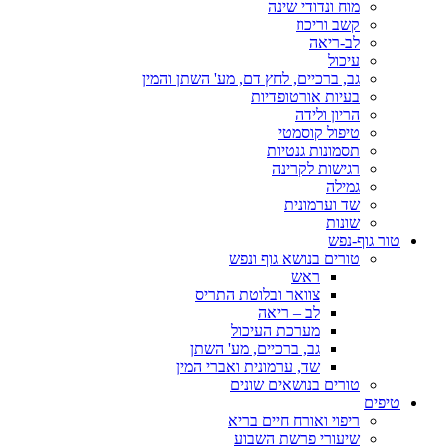
מוח ונדודי שינה
קשב וריכוז
לב-ריאה
עיכול
גב, ברכיים, לחץ דם, מע' השתן והמין
בעיות אורטופדיות
הריון ולידה
טיפול קוסמטי
תסמונות גנטיות
רגישות לקרינה
גמילה
שד וערמונית
שונות
טור גוף-נפש
טורים בנושא גוף ונפש
ראש
צוואר ובלוטת התריס
לב – ריאה
מערכת העיכול
גב, ברכיים, מע' השתן
שד, ערמונית ואברי המין
טורים בנושאים שונים
טיפים
ריפוי ואורח חיים בריא
שיעורי פרשת השבוע