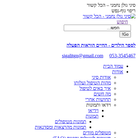
Skip
סיגי גולן נחמני – הכל קשור
to
ריפוי גוף-נפש
content
Facebook
Search:
חיפוש
page
opens
in
new
לספר הילדים - החיים הוראות הפעלה
window
sigalitgn@gmail.com
053-3545467
עמוד הבית
אודות
אודות סיגי
מהות הטיפול ועלותו
איך באים לטיפול
מה חשים
תחושות אחרי
וידאו ותמונות
וידיאו
תמונות
תמונות מטיפולים
תמונות מהרצאות ומסדנאות
מטופלים מודים