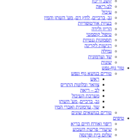
קשב וריכוז
לב-ריאה
עיכול
גב, ברכיים, לחץ דם, מע' השתן והמין
בעיות אורטופדיות
הריון ולידה
טיפול קוסמטי
תסמונות גנטיות
רגישות לקרינה
גמילה
שד וערמונית
שונות
טור גוף-נפש
טורים בנושא גוף ונפש
ראש
צוואר ובלוטת התריס
לב – ריאה
מערכת העיכול
גב, ברכיים, מע' השתן
שד, ערמונית ואברי המין
טורים בנושאים שונים
טיפים
ריפוי ואורח חיים בריא
שיעורי פרשת השבוע
שלום בית ופרנסה