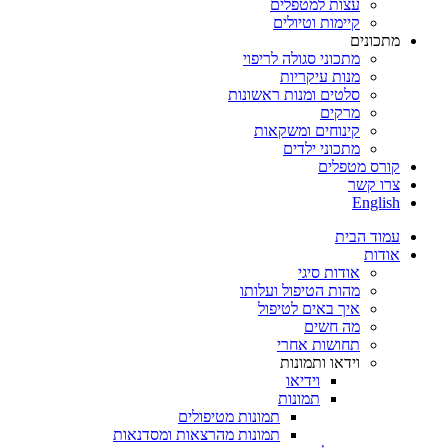
עצות למטפלים
קיימות וטיולים
מתכונים
מתכוני סגולה לריפוי
מנות עיקריות
סלטים ומנות ראשונות
מרקים
קינוחים ומשקאות
מתכוני ילדים
קורס מטפלים
צרו קשר
English
עמוד הבית
אודות
אודות סיגי
מהות הטיפול ועלותו
איך באים לטיפול
מה חשים
תחושות אחרי
וידאו ותמונות
וידיאו
תמונות
תמונות מטיפולים
תמונות מהרצאות ומסדנאות