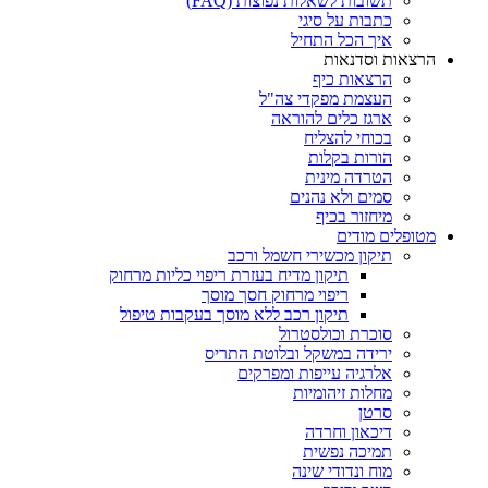
תשובות לשאלות נפוצות (FAQ)
כתבות על סיגי
איך הכל התחיל
הרצאות וסדנאות
הרצאות כיף
העצמת מפקדי צה"ל
ארגז כלים להוראה
בכוחי להצליח
הורות בקלות
הטרדה מינית
סמים ולא נהנים
מיחזור בכיף
מטופלים מודים
תיקון מכשירי חשמל ורכב
תיקון מדיח בעזרת ריפוי כליות מרחוק
ריפוי מרחוק חסך מוסך
תיקון רכב ללא מוסך בעקבות טיפול
סוכרת וכולסטרול
ירידה במשקל ובלוטת התריס
אלרגיה עייפות ומפרקים
מחלות זיהומיות
סרטן
דיכאון וחרדה
תמיכה נפשית
מוח ונדודי שינה