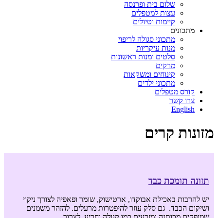
שלום בית ופרנסה
עצות למטפלים
קיימות וטיולים
מתכונים
מתכוני סגולה לריפוי
מנות עיקריות
סלטים ומנות ראשונות
מרקים
קינוחים ומשקאות
מתכוני ילדים
קורס מטפלים
צרו קשר
English
מזונות קרים
תזונה תומכת כבד
יש להרבות באכילת אבוקדו, ארטישוק, שומר ופאפיה לצורך ניקוי
ושיקום הכבד. גם סלק עוזר להיפטרות מרעלים. להזהר משמנים
שמופקים מכותנה ומזרעים כמו קנולה וחריע. לצרוך