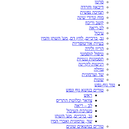
סרטן
דיכאון וחרדה
תמיכה נפשית
מוח ונדודי שינה
קשב וריכוז
לב-ריאה
עיכול
גב, ברכיים, לחץ דם, מע' השתן והמין
בעיות אורטופדיות
הריון ולידה
טיפול קוסמטי
תסמונות גנטיות
רגישות לקרינה
גמילה
שד וערמונית
שונות
טור גוף-נפש
טורים בנושא גוף ונפש
ראש
צוואר ובלוטת התריס
לב – ריאה
מערכת העיכול
גב, ברכיים, מע' השתן
שד, ערמונית ואברי המין
טורים בנושאים שונים