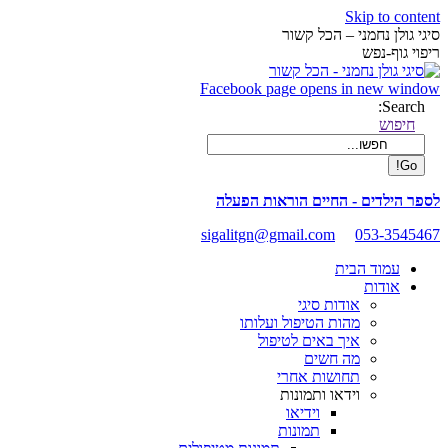
Skip to content
סיגי גולן נחמני – הכל קשור
ריפוי גוף-נפש
Facebook page opens in new window
Search:
חיפוש
לספר הילדים - החיים הוראות הפעלה
sigalitgn@gmail.com
053-3545467
עמוד הבית
אודות
אודות סיגי
מהות הטיפול ועלותו
איך באים לטיפול
מה חשים
תחושות אחרי
וידאו ותמונות
וידיאו
תמונות