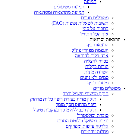
תמונות
תמונות מטיפולים
תמונות מהרצאות ומסדנאות
מטופלים מודים
תשובות לשאלות נפוצות (FAQ)
כתבות על סיגי
איך הכל התחיל
הרצאות וסדנאות
הרצאות כיף
העצמת מפקדי צה"ל
ארגז כלים להוראה
בכוחי להצליח
הורות בקלות
הטרדה מינית
סמים ולא נהנים
מיחזור בכיף
מטופלים מודים
תיקון מכשירי חשמל ורכב
תיקון מדיח בעזרת ריפוי כליות מרחוק
ריפוי מרחוק חסך מוסך
תיקון רכב ללא מוסך בעקבות טיפול
סוכרת וכולסטרול
ירידה במשקל ובלוטת התריס
אלרגיה עייפות ומפרקים
מחלות זיהומיות