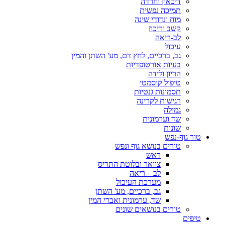
דיכאון וחרדה
תמיכה נפשית
מוח ונדודי שינה
קשב וריכוז
לב-ריאה
עיכול
גב, ברכיים, לחץ דם, מע' השתן והמין
בעיות אורטופדיות
הריון ולידה
טיפול קוסמטי
תסמונות גנטיות
רגישות לקרינה
גמילה
שד וערמונית
שונות
טור גוף-נפש
טורים בנושא גוף ונפש
ראש
צוואר ובלוטת התריס
לב – ריאה
מערכת העיכול
גב, ברכיים, מע' השתן
שד, ערמונית ואברי המין
טורים בנושאים שונים
טיפים