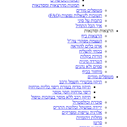
תמונות מטיפולים
תמונות מהרצאות ומסדנאות
מטופלים מודים
תשובות לשאלות נפוצות (FAQ)
כתבות על סיגי
איך הכל התחיל
הרצאות וסדנאות
הרצאות כיף
העצמת מפקדי צה"ל
ארגז כלים להוראה
בכוחי להצליח
הורות בקלות
הטרדה מינית
סמים ולא נהנים
מיחזור בכיף
מטופלים מודים
תיקון מכשירי חשמל ורכב
תיקון מדיח בעזרת ריפוי כליות מרחוק
ריפוי מרחוק חסך מוסך
תיקון רכב ללא מוסך בעקבות טיפול
סוכרת וכולסטרול
ירידה במשקל ובלוטת התריס
אלרגיה עייפות ומפרקים
מחלות זיהומיות
סרטן