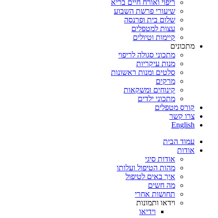
ריפוי ואורח חיים בריא
שיעורי פרשת השבוע
שלום בית ופרנסה
עצות למטפלים
קיימות וטיולים
מתכונים
מתכוני סגולה לריפוי
מנות עיקריות
סלטים ומנות ראשונות
מרקים
קינוחים ומשקאות
מתכוני ילדים
קורס מטפלים
צרו קשר
English
עמוד הבית
אודות
אודות סיגי
מהות הטיפול ועלותו
איך באים לטיפול
מה חשים
תחושות אחרי
וידאו ותמונות
וידיאו