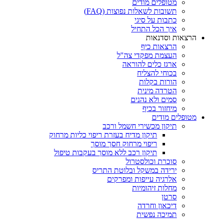
מטופלים מודים
תשובות לשאלות נפוצות (FAQ)
כתבות על סיגי
איך הכל התחיל
הרצאות וסדנאות
הרצאות כיף
העצמת מפקדי צה"ל
ארגז כלים להוראה
בכוחי להצליח
הורות בקלות
הטרדה מינית
סמים ולא נהנים
מיחזור בכיף
מטופלים מודים
תיקון מכשירי חשמל ורכב
תיקון מדיח בעזרת ריפוי כליות מרחוק
ריפוי מרחוק חסך מוסך
תיקון רכב ללא מוסך בעקבות טיפול
סוכרת וכולסטרול
ירידה במשקל ובלוטת התריס
אלרגיה עייפות ומפרקים
מחלות זיהומיות
סרטן
דיכאון וחרדה
תמיכה נפשית