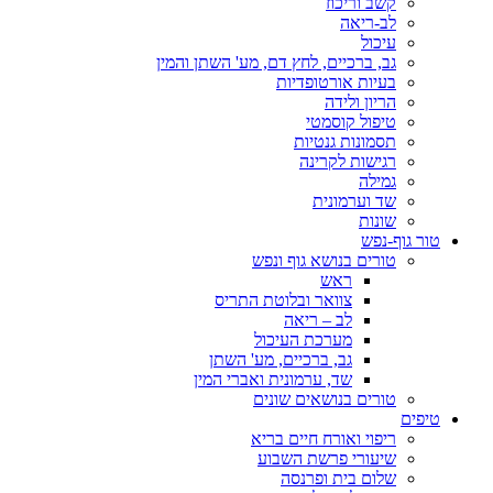
קשב וריכוז
לב-ריאה
עיכול
גב, ברכיים, לחץ דם, מע' השתן והמין
בעיות אורטופדיות
הריון ולידה
טיפול קוסמטי
תסמונות גנטיות
רגישות לקרינה
גמילה
שד וערמונית
שונות
טור גוף-נפש
טורים בנושא גוף ונפש
ראש
צוואר ובלוטת התריס
לב – ריאה
מערכת העיכול
גב, ברכיים, מע' השתן
שד, ערמונית ואברי המין
טורים בנושאים שונים
טיפים
ריפוי ואורח חיים בריא
שיעורי פרשת השבוע
שלום בית ופרנסה