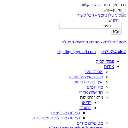
Skip
סיגי גולן נחמני – הכל קשור
to
ריפוי גוף-נפש
content
Facebook
Search:
חיפוש
page
opens
in
new
לספר הילדים - החיים הוראות הפעלה
window
sigalitgn@gmail.com
053-3545467
עמוד הבית
אודות
אודות סיגי
מהות הטיפול ועלותו
איך באים לטיפול
מה חשים
תחושות אחרי
וידאו ותמונות
וידיאו
תמונות
תמונות מטיפולים
תמונות מהרצאות ומסדנאות
מטופלים מודים