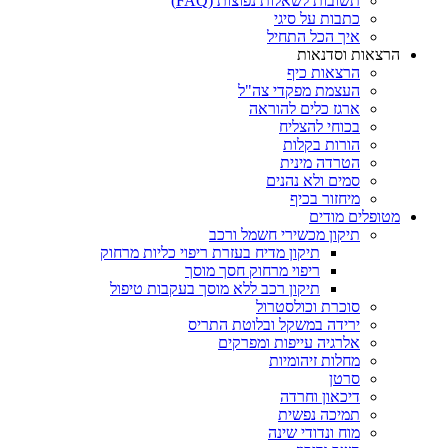
תשובות לשאלות נפוצות (FAQ)
כתבות על סיגי
איך הכל התחיל
הרצאות וסדנאות
הרצאות כיף
העצמת מפקדי צה"ל
ארגז כלים להוראה
בכוחי להצליח
הורות בקלות
הטרדה מינית
סמים ולא נהנים
מיחזור בכיף
מטופלים מודים
תיקון מכשירי חשמל ורכב
תיקון מדיח בעזרת ריפוי כליות מרחוק
ריפוי מרחוק חסך מוסך
תיקון רכב ללא מוסך בעקבות טיפול
סוכרת וכולסטרול
ירידה במשקל ובלוטת התריס
אלרגיה עייפות ומפרקים
מחלות זיהומיות
סרטן
דיכאון וחרדה
תמיכה נפשית
מוח ונדודי שינה