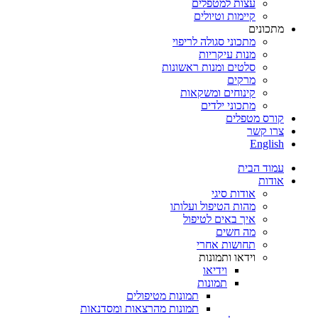
עצות למטפלים
קיימות וטיולים
מתכונים
מתכוני סגולה לריפוי
מנות עיקריות
סלטים ומנות ראשונות
מרקים
קינוחים ומשקאות
מתכוני ילדים
קורס מטפלים
צרו קשר
English
עמוד הבית
אודות
אודות סיגי
מהות הטיפול ועלותו
איך באים לטיפול
מה חשים
תחושות אחרי
וידאו ותמונות
וידיאו
תמונות
תמונות מטיפולים
תמונות מהרצאות ומסדנאות