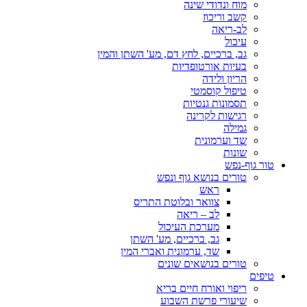
מוח ונדודי שינה
קשב וריכוז
לב-ריאה
עיכול
גב, ברכיים, לחץ דם, מע' השתן והמין
בעיות אורטופדיות
הריון ולידה
טיפול קוסמטי
תסמונות גנטיות
רגישות לקרינה
גמילה
שד וערמונית
שונות
טור גוף-נפש
טורים בנושא גוף ונפש
ראש
צוואר ובלוטת התריס
לב – ריאה
מערכת העיכול
גב, ברכיים, מע' השתן
שד, ערמונית ואברי המין
טורים בנושאים שונים
טיפים
ריפוי ואורח חיים בריא
שיעורי פרשת השבוע