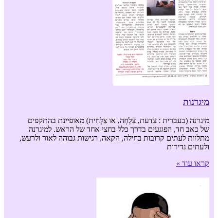
מיגרנות
מיגרנה (בעברית : צדעת, צִלְחָה, או צַלְחִית) מאופיינת בהתקפים
של כאב חד, הפוגעים בדרך כלל בחצי אחד של הראש. למיגרנה
מתלוות לעתים קרובות בחילה, הקאה, רגישות גבוהה לאור ולרעש,
ולעתים נדירות
קראו עוד »