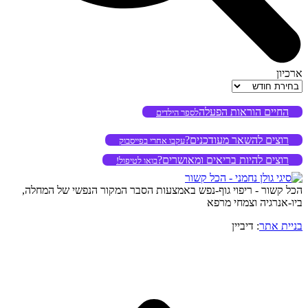
ארכיון
ארכיון
החיים הוראות הפעלה
לספר הילדים
רוצים להשאר מעודכנים?
עקבו אחרי בפייסבוק
רוצים להיות בריאים ומאושרים?
בואו לטיפול!
הכל קשור - ריפוי גוף-נפש באמצעות הסבר המקור הנפשי של המחלה,
ביו-אנרגיה וצמחי מרפא
בניית אתר
: דיביין
o
to
op