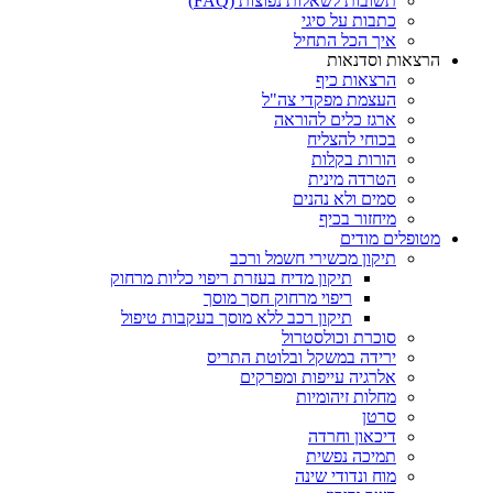
תשובות לשאלות נפוצות (FAQ)
כתבות על סיגי
איך הכל התחיל
הרצאות וסדנאות
הרצאות כיף
העצמת מפקדי צה"ל
ארגז כלים להוראה
בכוחי להצליח
הורות בקלות
הטרדה מינית
סמים ולא נהנים
מיחזור בכיף
מטופלים מודים
תיקון מכשירי חשמל ורכב
תיקון מדיח בעזרת ריפוי כליות מרחוק
ריפוי מרחוק חסך מוסך
תיקון רכב ללא מוסך בעקבות טיפול
סוכרת וכולסטרול
ירידה במשקל ובלוטת התריס
אלרגיה עייפות ומפרקים
מחלות זיהומיות
סרטן
דיכאון וחרדה
תמיכה נפשית
מוח ונדודי שינה