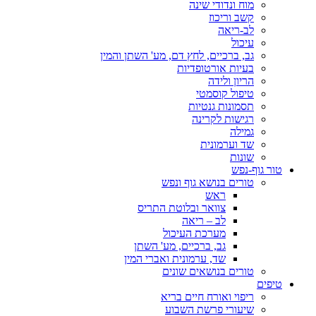
מוח ונדודי שינה
קשב וריכוז
לב-ריאה
עיכול
גב, ברכיים, לחץ דם, מע' השתן והמין
בעיות אורטופדיות
הריון ולידה
טיפול קוסמטי
תסמונות גנטיות
רגישות לקרינה
גמילה
שד וערמונית
שונות
טור גוף-נפש
טורים בנושא גוף ונפש
ראש
צוואר ובלוטת התריס
לב – ריאה
מערכת העיכול
גב, ברכיים, מע' השתן
שד, ערמונית ואברי המין
טורים בנושאים שונים
טיפים
ריפוי ואורח חיים בריא
שיעורי פרשת השבוע