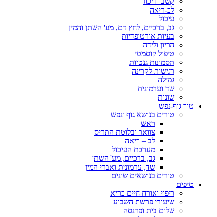
קשב וריכוז
לב-ריאה
עיכול
גב, ברכיים, לחץ דם, מע' השתן והמין
בעיות אורטופדיות
הריון ולידה
טיפול קוסמטי
תסמונות גנטיות
רגישות לקרינה
גמילה
שד וערמונית
שונות
טור גוף-נפש
טורים בנושא גוף ונפש
ראש
צוואר ובלוטת התריס
לב – ריאה
מערכת העיכול
גב, ברכיים, מע' השתן
שד, ערמונית ואברי המין
טורים בנושאים שונים
טיפים
ריפוי ואורח חיים בריא
שיעורי פרשת השבוע
שלום בית ופרנסה