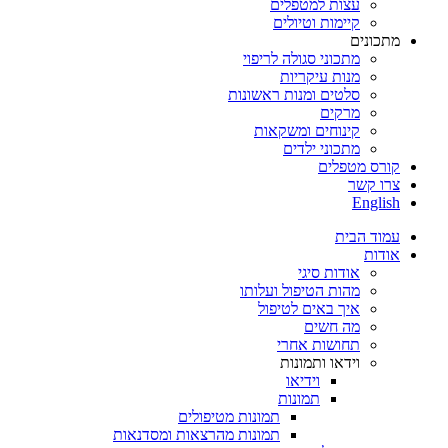
עצות למטפלים
קיימות וטיולים
מתכונים
מתכוני סגולה לריפוי
מנות עיקריות
סלטים ומנות ראשונות
מרקים
קינוחים ומשקאות
מתכוני ילדים
קורס מטפלים
צרו קשר
English
עמוד הבית
אודות
אודות סיגי
מהות הטיפול ועלותו
איך באים לטיפול
מה חשים
תחושות אחרי
וידאו ותמונות
וידיאו
תמונות
תמונות מטיפולים
תמונות מהרצאות ומסדנאות