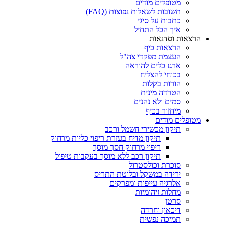
מטופלים מודים
תשובות לשאלות נפוצות (FAQ)
כתבות על סיגי
איך הכל התחיל
הרצאות וסדנאות
הרצאות כיף
העצמת מפקדי צה"ל
ארגז כלים להוראה
בכוחי להצליח
הורות בקלות
הטרדה מינית
סמים ולא נהנים
מיחזור בכיף
מטופלים מודים
תיקון מכשירי חשמל ורכב
תיקון מדיח בעזרת ריפוי כליות מרחוק
ריפוי מרחוק חסך מוסך
תיקון רכב ללא מוסך בעקבות טיפול
סוכרת וכולסטרול
ירידה במשקל ובלוטת התריס
אלרגיה עייפות ומפרקים
מחלות זיהומיות
סרטן
דיכאון וחרדה
תמיכה נפשית