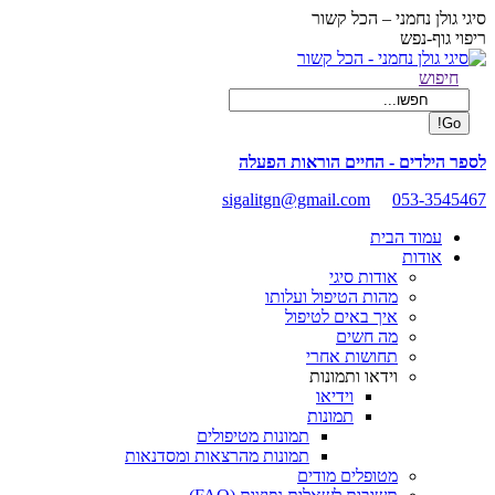
Skip
סיגי גולן נחמני – הכל קשור
to
ריפוי גוף-נפש
content
Facebook
Search:
חיפוש
page
opens
in
new
לספר הילדים - החיים הוראות הפעלה
window
sigalitgn@gmail.com
053-3545467
עמוד הבית
אודות
אודות סיגי
מהות הטיפול ועלותו
איך באים לטיפול
מה חשים
תחושות אחרי
וידאו ותמונות
וידיאו
תמונות
תמונות מטיפולים
תמונות מהרצאות ומסדנאות
מטופלים מודים