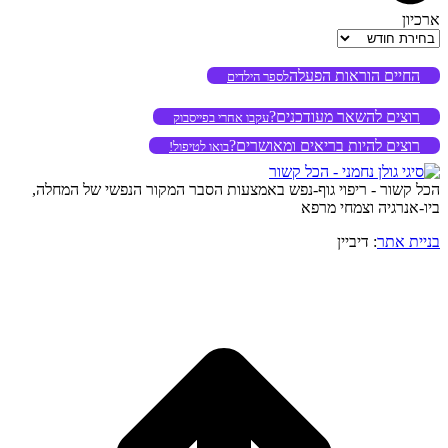
ארכיון
ארכיון
החיים הוראות הפעלה
לספר הילדים
רוצים להשאר מעודכנים?
עקבו אחרי בפייסבוק
רוצים להיות בריאים ומאושרים?
בואו לטיפול!
הכל קשור - ריפוי גוף-נפש באמצעות הסבר המקור הנפשי של המחלה,
ביו-אנרגיה וצמחי מרפא
בניית אתר
: דיביין
o
to
op