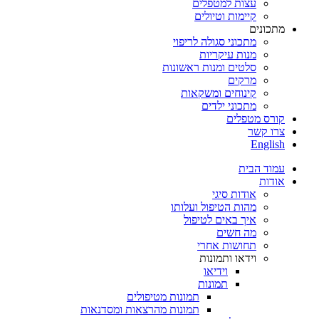
עצות למטפלים
קיימות וטיולים
מתכונים
מתכוני סגולה לריפוי
מנות עיקריות
סלטים ומנות ראשונות
מרקים
קינוחים ומשקאות
מתכוני ילדים
קורס מטפלים
צרו קשר
English
עמוד הבית
אודות
אודות סיגי
מהות הטיפול ועלותו
איך באים לטיפול
מה חשים
תחושות אחרי
וידאו ותמונות
וידיאו
תמונות
תמונות מטיפולים
תמונות מהרצאות ומסדנאות