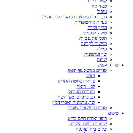
קשב וריכוז
לב-ריאה
עיכול
גב, ברכיים, לחץ דם, מע' השתן והמין
בעיות אורטופדיות
הריון ולידה
טיפול קוסמטי
תסמונות גנטיות
רגישות לקרינה
גמילה
שד וערמונית
שונות
טור גוף-נפש
טורים בנושא גוף ונפש
ראש
צוואר ובלוטת התריס
לב – ריאה
מערכת העיכול
גב, ברכיים, מע' השתן
שד, ערמונית ואברי המין
טורים בנושאים שונים
טיפים
ריפוי ואורח חיים בריא
שיעורי פרשת השבוע
שלום בית ופרנסה