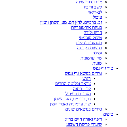
מוח ונדודי שינה
קשב וריכוז
לב-ריאה
עיכול
גב, ברכיים, לחץ דם, מע' השתן והמין
בעיות אורטופדיות
הריון ולידה
טיפול קוסמטי
תסמונות גנטיות
רגישות לקרינה
גמילה
שד וערמונית
שונות
טור גוף-נפש
טורים בנושא גוף ונפש
ראש
צוואר ובלוטת התריס
לב – ריאה
מערכת העיכול
גב, ברכיים, מע' השתן
שד, ערמונית ואברי המין
טורים בנושאים שונים
טיפים
ריפוי ואורח חיים בריא
שיעורי פרשת השבוע