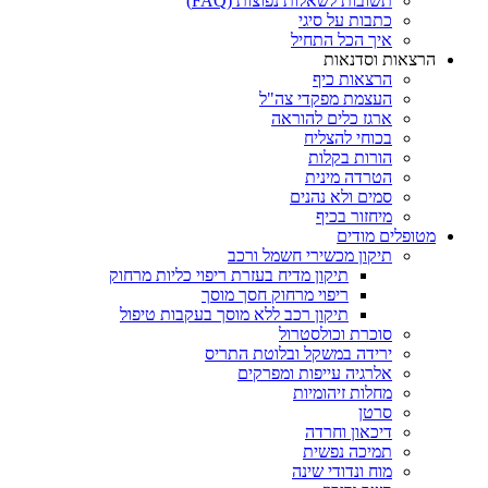
תשובות לשאלות נפוצות (FAQ)
כתבות על סיגי
איך הכל התחיל
הרצאות וסדנאות
הרצאות כיף
העצמת מפקדי צה"ל
ארגז כלים להוראה
בכוחי להצליח
הורות בקלות
הטרדה מינית
סמים ולא נהנים
מיחזור בכיף
מטופלים מודים
תיקון מכשירי חשמל ורכב
תיקון מדיח בעזרת ריפוי כליות מרחוק
ריפוי מרחוק חסך מוסך
תיקון רכב ללא מוסך בעקבות טיפול
סוכרת וכולסטרול
ירידה במשקל ובלוטת התריס
אלרגיה עייפות ומפרקים
מחלות זיהומיות
סרטן
דיכאון וחרדה
תמיכה נפשית
מוח ונדודי שינה