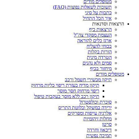
מטופלים מודים
תשובות לשאלות נפוצות (FAQ)
כתבות על סיגי
איך הכל התחיל
הרצאות וסדנאות
הרצאות כיף
העצמת מפקדי צה"ל
ארגז כלים להוראה
בכוחי להצליח
הורות בקלות
הטרדה מינית
סמים ולא נהנים
מיחזור בכיף
מטופלים מודים
תיקון מכשירי חשמל ורכב
תיקון מדיח בעזרת ריפוי כליות מרחוק
ריפוי מרחוק חסך מוסך
תיקון רכב ללא מוסך בעקבות טיפול
סוכרת וכולסטרול
ירידה במשקל ובלוטת התריס
אלרגיה עייפות ומפרקים
מחלות זיהומיות
סרטן
דיכאון וחרדה
תמיכה נפשית