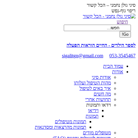
Skip
סיגי גולן נחמני – הכל קשור
to
ריפוי גוף-נפש
content
Facebook
Search:
חיפוש
page
opens
in
new
לספר הילדים - החיים הוראות הפעלה
window
sigalitgn@gmail.com
053-3545467
עמוד הבית
אודות
אודות סיגי
מהות הטיפול ועלותו
איך באים לטיפול
מה חשים
תחושות אחרי
וידאו ותמונות
וידיאו
תמונות
תמונות מטיפולים
תמונות מהרצאות ומסדנאות
מטופלים מודים