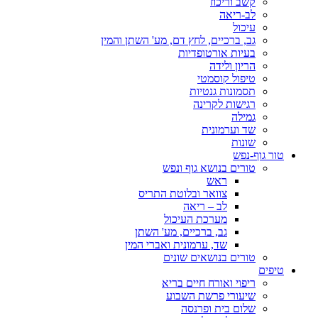
קשב וריכוז
לב-ריאה
עיכול
גב, ברכיים, לחץ דם, מע' השתן והמין
בעיות אורטופדיות
הריון ולידה
טיפול קוסמטי
תסמונות גנטיות
רגישות לקרינה
גמילה
שד וערמונית
שונות
טור גוף-נפש
טורים בנושא גוף ונפש
ראש
צוואר ובלוטת התריס
לב – ריאה
מערכת העיכול
גב, ברכיים, מע' השתן
שד, ערמונית ואברי המין
טורים בנושאים שונים
טיפים
ריפוי ואורח חיים בריא
שיעורי פרשת השבוע
שלום בית ופרנסה