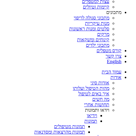
עצות למטפלים
קיימות וטיולים
מתכונים
מתכוני סגולה לריפוי
מנות עיקריות
סלטים ומנות ראשונות
מרקים
קינוחים ומשקאות
מתכוני ילדים
קורס מטפלים
צרו קשר
English
עמוד הבית
אודות
אודות סיגי
מהות הטיפול ועלותו
איך באים לטיפול
מה חשים
תחושות אחרי
וידאו ותמונות
וידיאו
תמונות
תמונות מטיפולים
תמונות מהרצאות ומסדנאות