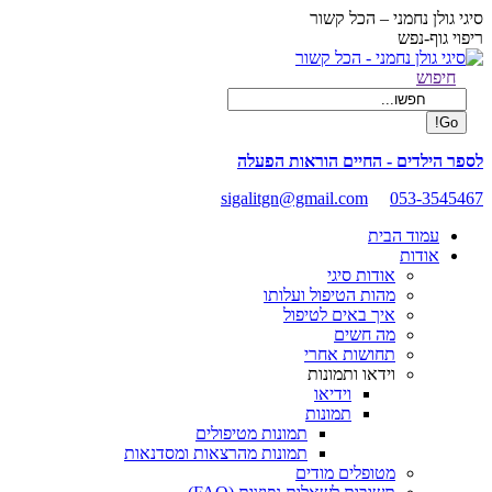
Skip
סיגי גולן נחמני – הכל קשור
to
ריפוי גוף-נפש
content
Facebook
Search:
חיפוש
page
opens
in
new
לספר הילדים - החיים הוראות הפעלה
window
sigalitgn@gmail.com
053-3545467
עמוד הבית
אודות
אודות סיגי
מהות הטיפול ועלותו
איך באים לטיפול
מה חשים
תחושות אחרי
וידאו ותמונות
וידיאו
תמונות
תמונות מטיפולים
תמונות מהרצאות ומסדנאות
מטופלים מודים