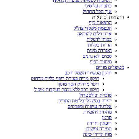
תשובות לשאלות נפוצות (FAQ)
כתבות על סיגי
איך הכל התחיל
הרצאות וסדנאות
הרצאות כיף
העצמת מפקדי צה"ל
ארגז כלים להוראה
בכוחי להצליח
הורות בקלות
הטרדה מינית
סמים ולא נהנים
מיחזור בכיף
מטופלים מודים
תיקון מכשירי חשמל ורכב
תיקון מדיח בעזרת ריפוי כליות מרחוק
ריפוי מרחוק חסך מוסך
תיקון רכב ללא מוסך בעקבות טיפול
סוכרת וכולסטרול
ירידה במשקל ובלוטת התריס
אלרגיה עייפות ומפרקים
מחלות זיהומיות
סרטן
דיכאון וחרדה
תמיכה נפשית
מוח ונדודי שינה