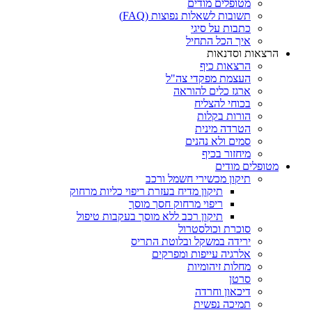
מטופלים מודים
תשובות לשאלות נפוצות (FAQ)
כתבות על סיגי
איך הכל התחיל
הרצאות וסדנאות
הרצאות כיף
העצמת מפקדי צה"ל
ארגז כלים להוראה
בכוחי להצליח
הורות בקלות
הטרדה מינית
סמים ולא נהנים
מיחזור בכיף
מטופלים מודים
תיקון מכשירי חשמל ורכב
תיקון מדיח בעזרת ריפוי כליות מרחוק
ריפוי מרחוק חסך מוסך
תיקון רכב ללא מוסך בעקבות טיפול
סוכרת וכולסטרול
ירידה במשקל ובלוטת התריס
אלרגיה עייפות ומפרקים
מחלות זיהומיות
סרטן
דיכאון וחרדה
תמיכה נפשית