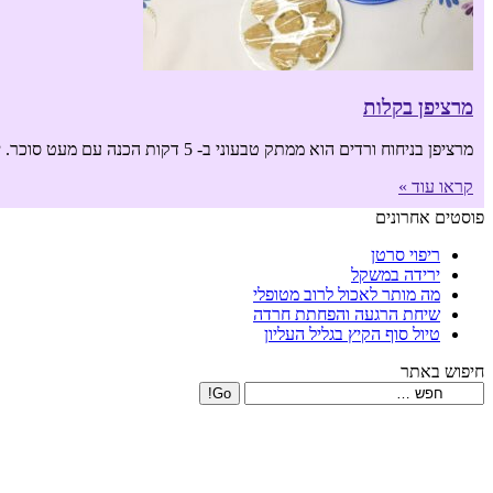
מרציפן בקלות
מרציפן בניחוח ורדים הוא ממתק טבעוני ב- 5 דקות הכנה עם מעט סוכר. יש סגולה לריפוי מעטפת הלב (קרום הלב, פריקרד) בכל מה שמריח מוורדים.
קראו עוד »
פוסטים אחרונים
ריפוי סרטן
ירידה במשקל
מה מותר לאכול לרוב מטופלי
שיחת הרגעה והפחתת חרדה
טיול סוף הקיץ בגליל העליון
חיפוש באתר
Search: