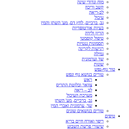
מוח ונדודי שינה
קשב וריכוז
לב-ריאה
עיכול
גב, ברכיים, לחץ דם, מע' השתן והמין
בעיות אורטופדיות
הריון ולידה
טיפול קוסמטי
תסמונות גנטיות
רגישות לקרינה
גמילה
שד וערמונית
שונות
טור גוף-נפש
טורים בנושא גוף ונפש
ראש
צוואר ובלוטת התריס
לב – ריאה
מערכת העיכול
גב, ברכיים, מע' השתן
שד, ערמונית ואברי המין
טורים בנושאים שונים
טיפים
ריפוי ואורח חיים בריא
שיעורי פרשת השבוע