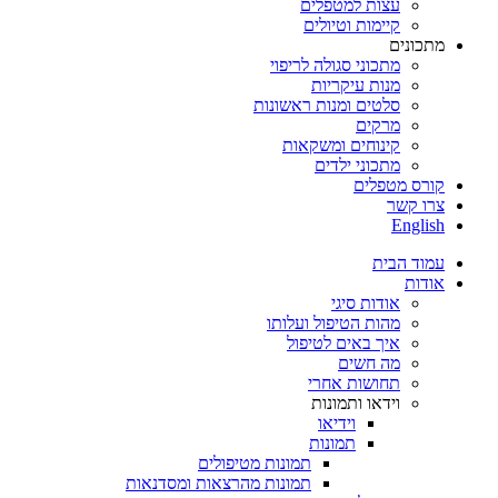
עצות למטפלים
קיימות וטיולים
מתכונים
מתכוני סגולה לריפוי
מנות עיקריות
סלטים ומנות ראשונות
מרקים
קינוחים ומשקאות
מתכוני ילדים
קורס מטפלים
צרו קשר
English
עמוד הבית
אודות
אודות סיגי
מהות הטיפול ועלותו
איך באים לטיפול
מה חשים
תחושות אחרי
וידאו ותמונות
וידיאו
תמונות
תמונות מטיפולים
תמונות מהרצאות ומסדנאות