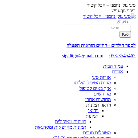
Skip
סיגי גולן נחמני – הכל קשור
to
ריפוי גוף-נפש
content
Facebook
Search:
חיפוש
page
opens
in
new
לספר הילדים - החיים הוראות הפעלה
window
sigalitgn@gmail.com
053-3545467
עמוד הבית
אודות
אודות סיגי
מהות הטיפול ועלותו
איך באים לטיפול
מה חשים
תחושות אחרי
וידאו ותמונות
וידיאו
תמונות
תמונות מטיפולים
תמונות מהרצאות ומסדנאות
מטופלים מודים