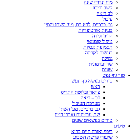
מוח ונדודי שינה
קשב וריכוז
לב-ריאה
עיכול
גב, ברכיים, לחץ דם, מע' השתן והמין
בעיות אורטופדיות
הריון ולידה
טיפול קוסמטי
תסמונות גנטיות
רגישות לקרינה
גמילה
שד וערמונית
שונות
טור גוף-נפש
טורים בנושא גוף ונפש
ראש
צוואר ובלוטת התריס
לב – ריאה
מערכת העיכול
גב, ברכיים, מע' השתן
שד, ערמונית ואברי המין
טורים בנושאים שונים
טיפים
ריפוי ואורח חיים בריא
שיעורי פרשת השבוע