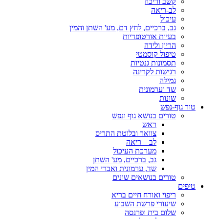
קשב וריכוז
לב-ריאה
עיכול
גב, ברכיים, לחץ דם, מע' השתן והמין
בעיות אורטופדיות
הריון ולידה
טיפול קוסמטי
תסמונות גנטיות
רגישות לקרינה
גמילה
שד וערמונית
שונות
טור גוף-נפש
טורים בנושא גוף ונפש
ראש
צוואר ובלוטת התריס
לב – ריאה
מערכת העיכול
גב, ברכיים, מע' השתן
שד, ערמונית ואברי המין
טורים בנושאים שונים
טיפים
ריפוי ואורח חיים בריא
שיעורי פרשת השבוע
שלום בית ופרנסה