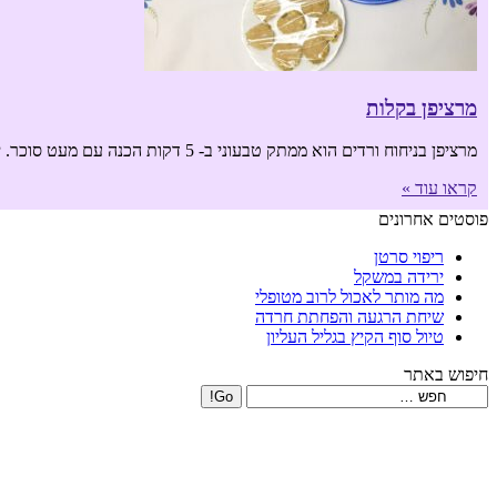
מרציפן בקלות
מרציפן בניחוח ורדים הוא ממתק טבעוני ב- 5 דקות הכנה עם מעט סוכר. יש סגולה לריפוי מעטפת הלב (קרום הלב, פריקרד) בכל מה שמריח מוורדים.
קראו עוד »
פוסטים אחרונים
ריפוי סרטן
ירידה במשקל
מה מותר לאכול לרוב מטופלי
שיחת הרגעה והפחתת חרדה
טיול סוף הקיץ בגליל העליון
חיפוש באתר
Search: