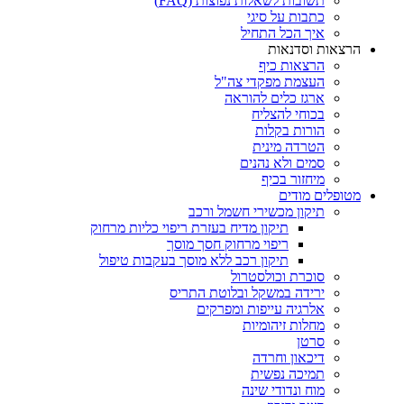
תשובות לשאלות נפוצות (FAQ)
כתבות על סיגי
איך הכל התחיל
הרצאות וסדנאות
הרצאות כיף
העצמת מפקדי צה"ל
ארגז כלים להוראה
בכוחי להצליח
הורות בקלות
הטרדה מינית
סמים ולא נהנים
מיחזור בכיף
מטופלים מודים
תיקון מכשירי חשמל ורכב
תיקון מדיח בעזרת ריפוי כליות מרחוק
ריפוי מרחוק חסך מוסך
תיקון רכב ללא מוסך בעקבות טיפול
סוכרת וכולסטרול
ירידה במשקל ובלוטת התריס
אלרגיה עייפות ומפרקים
מחלות זיהומיות
סרטן
דיכאון וחרדה
תמיכה נפשית
מוח ונדודי שינה