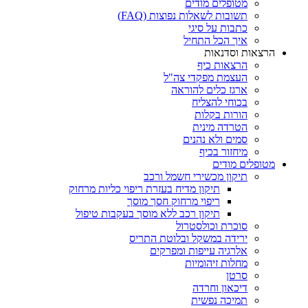
מטופלים מודים
תשובות לשאלות נפוצות (FAQ)
כתבות על סיגי
איך הכל התחיל
הרצאות וסדנאות
הרצאות כיף
העצמת מפקדי צה"ל
ארגז כלים להוראה
בכוחי להצליח
הורות בקלות
הטרדה מינית
סמים ולא נהנים
מיחזור בכיף
מטופלים מודים
תיקון מכשירי חשמל ורכב
תיקון מדיח בעזרת ריפוי כליות מרחוק
ריפוי מרחוק חסך מוסך
תיקון רכב ללא מוסך בעקבות טיפול
סוכרת וכולסטרול
ירידה במשקל ובלוטת התריס
אלרגיה עייפות ומפרקים
מחלות זיהומיות
סרטן
דיכאון וחרדה
תמיכה נפשית