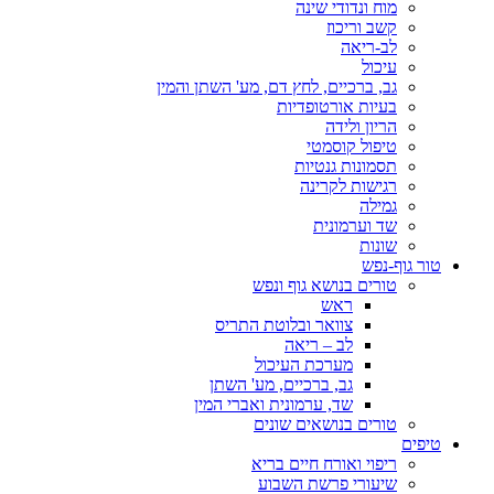
מוח ונדודי שינה
קשב וריכוז
לב-ריאה
עיכול
גב, ברכיים, לחץ דם, מע' השתן והמין
בעיות אורטופדיות
הריון ולידה
טיפול קוסמטי
תסמונות גנטיות
רגישות לקרינה
גמילה
שד וערמונית
שונות
טור גוף-נפש
טורים בנושא גוף ונפש
ראש
צוואר ובלוטת התריס
לב – ריאה
מערכת העיכול
גב, ברכיים, מע' השתן
שד, ערמונית ואברי המין
טורים בנושאים שונים
טיפים
ריפוי ואורח חיים בריא
שיעורי פרשת השבוע