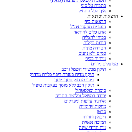
תשובות לשאלות נפוצות (FAQ)
כתבות על סיגי
איך הכל התחיל
הרצאות וסדנאות
הרצאות כיף
העצמת מפקדי צה"ל
ארגז כלים להוראה
בכוחי להצליח
הורות בקלות
הטרדה מינית
סמים ולא נהנים
מיחזור בכיף
מטופלים מודים
תיקון מכשירי חשמל ורכב
תיקון מדיח בעזרת ריפוי כליות מרחוק
ריפוי מרחוק חסך מוסך
תיקון רכב ללא מוסך בעקבות טיפול
סוכרת וכולסטרול
ירידה במשקל ובלוטת התריס
אלרגיה עייפות ומפרקים
מחלות זיהומיות
סרטן
דיכאון וחרדה
תמיכה נפשית
מוח ונדודי שינה