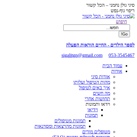
Skip
סיגי גולן נחמני – הכל קשור
to
ריפוי גוף-נפש
content
Facebook
Search:
חיפוש
page
opens
in
new
לספר הילדים - החיים הוראות הפעלה
window
sigalitgn@gmail.com
053-3545467
עמוד הבית
אודות
אודות סיגי
מהות הטיפול ועלותו
איך באים לטיפול
מה חשים
תחושות אחרי
וידאו ותמונות
וידיאו
תמונות
תמונות מטיפולים
תמונות מהרצאות ומסדנאות
מטופלים מודים