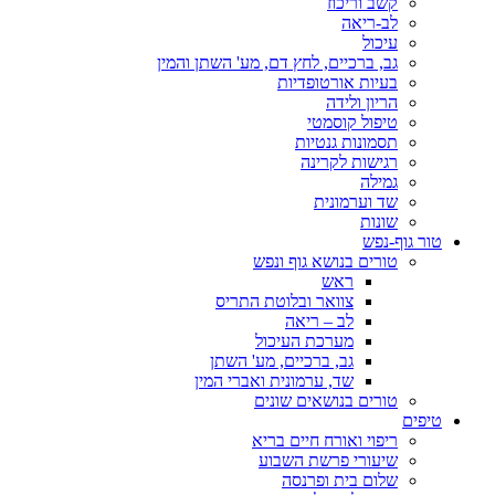
קשב וריכוז
לב-ריאה
עיכול
גב, ברכיים, לחץ דם, מע' השתן והמין
בעיות אורטופדיות
הריון ולידה
טיפול קוסמטי
תסמונות גנטיות
רגישות לקרינה
גמילה
שד וערמונית
שונות
טור גוף-נפש
טורים בנושא גוף ונפש
ראש
צוואר ובלוטת התריס
לב – ריאה
מערכת העיכול
גב, ברכיים, מע' השתן
שד, ערמונית ואברי המין
טורים בנושאים שונים
טיפים
ריפוי ואורח חיים בריא
שיעורי פרשת השבוע
שלום בית ופרנסה