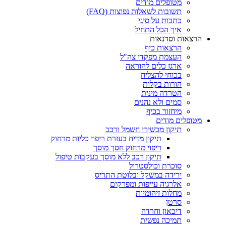
מטופלים מודים
תשובות לשאלות נפוצות (FAQ)
כתבות על סיגי
איך הכל התחיל
הרצאות וסדנאות
הרצאות כיף
העצמת מפקדי צה"ל
ארגז כלים להוראה
בכוחי להצליח
הורות בקלות
הטרדה מינית
סמים ולא נהנים
מיחזור בכיף
מטופלים מודים
תיקון מכשירי חשמל ורכב
תיקון מדיח בעזרת ריפוי כליות מרחוק
ריפוי מרחוק חסך מוסך
תיקון רכב ללא מוסך בעקבות טיפול
סוכרת וכולסטרול
ירידה במשקל ובלוטת התריס
אלרגיה עייפות ומפרקים
מחלות זיהומיות
סרטן
דיכאון וחרדה
תמיכה נפשית