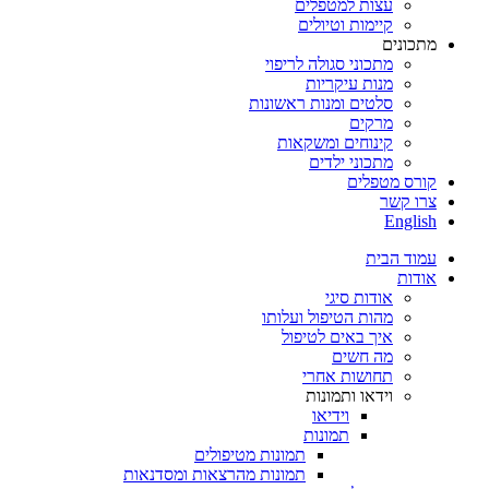
עצות למטפלים
קיימות וטיולים
מתכונים
מתכוני סגולה לריפוי
מנות עיקריות
סלטים ומנות ראשונות
מרקים
קינוחים ומשקאות
מתכוני ילדים
קורס מטפלים
צרו קשר
English
עמוד הבית
אודות
אודות סיגי
מהות הטיפול ועלותו
איך באים לטיפול
מה חשים
תחושות אחרי
וידאו ותמונות
וידיאו
תמונות
תמונות מטיפולים
תמונות מהרצאות ומסדנאות