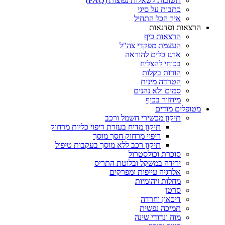
תשובות לשאלות נפוצות (FAQ)
כתבות על סיגי
איך הכל התחיל
הרצאות וסדנאות
הרצאות כיף
העצמת מפקדי צה"ל
ארגז כלים להוראה
בכוחי להצליח
הורות בקלות
הטרדה מינית
סמים ולא נהנים
מיחזור בכיף
מטופלים מודים
תיקון מכשירי חשמל ורכב
תיקון מדיח בעזרת ריפוי כליות מרחוק
ריפוי מרחוק חסך מוסך
תיקון רכב ללא מוסך בעקבות טיפול
סוכרת וכולסטרול
ירידה במשקל ובלוטת התריס
אלרגיה עייפות ומפרקים
מחלות זיהומיות
סרטן
דיכאון וחרדה
תמיכה נפשית
מוח ונדודי שינה