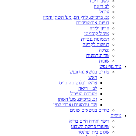
קשב וריכוז
לב-ריאה
עיכול
גב, ברכיים, לחץ דם, מע' השתן והמין
בעיות אורטופדיות
הריון ולידה
טיפול קוסמטי
תסמונות גנטיות
רגישות לקרינה
גמילה
שד וערמונית
שונות
טור גוף-נפש
טורים בנושא גוף ונפש
ראש
צוואר ובלוטת התריס
לב – ריאה
מערכת העיכול
גב, ברכיים, מע' השתן
שד, ערמונית ואברי המין
טורים בנושאים שונים
טיפים
ריפוי ואורח חיים בריא
שיעורי פרשת השבוע
שלום בית ופרנסה