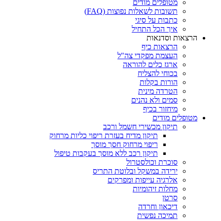
מטופלים מודים
תשובות לשאלות נפוצות (FAQ)
כתבות על סיגי
איך הכל התחיל
הרצאות וסדנאות
הרצאות כיף
העצמת מפקדי צה"ל
ארגז כלים להוראה
בכוחי להצליח
הורות בקלות
הטרדה מינית
סמים ולא נהנים
מיחזור בכיף
מטופלים מודים
תיקון מכשירי חשמל ורכב
תיקון מדיח בעזרת ריפוי כליות מרחוק
ריפוי מרחוק חסך מוסך
תיקון רכב ללא מוסך בעקבות טיפול
סוכרת וכולסטרול
ירידה במשקל ובלוטת התריס
אלרגיה עייפות ומפרקים
מחלות זיהומיות
סרטן
דיכאון וחרדה
תמיכה נפשית