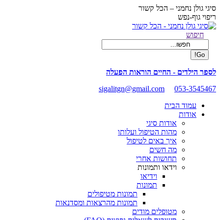
Skip
סיגי גולן נחמני – הכל קשור
to
ריפוי גוף-נפש
content
Facebook
Search:
חיפוש
page
opens
in
new
לספר הילדים - החיים הוראות הפעלה
window
sigalitgn@gmail.com
053-3545467
עמוד הבית
אודות
אודות סיגי
מהות הטיפול ועלותו
איך באים לטיפול
מה חשים
תחושות אחרי
וידאו ותמונות
וידיאו
תמונות
תמונות מטיפולים
תמונות מהרצאות ומסדנאות
מטופלים מודים