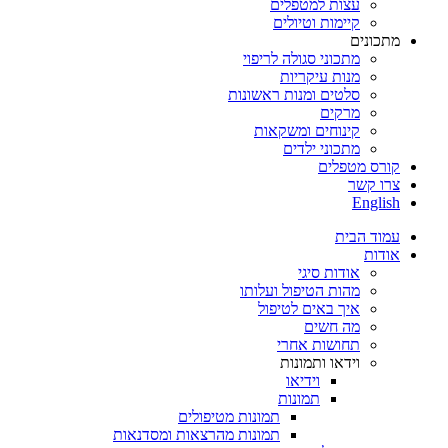
עצות למטפלים
קיימות וטיולים
מתכונים
מתכוני סגולה לריפוי
מנות עיקריות
סלטים ומנות ראשונות
מרקים
קינוחים ומשקאות
מתכוני ילדים
קורס מטפלים
צרו קשר
English
עמוד הבית
אודות
אודות סיגי
מהות הטיפול ועלותו
איך באים לטיפול
מה חשים
תחושות אחרי
וידאו ותמונות
וידיאו
תמונות
תמונות מטיפולים
תמונות מהרצאות ומסדנאות