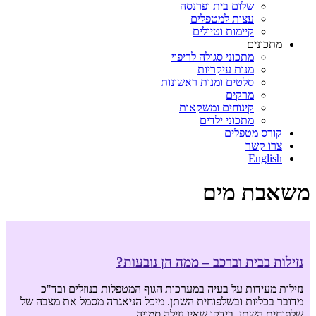
שלום בית ופרנסה
עצות למטפלים
קיימות וטיולים
מתכונים
מתכוני סגולה לריפוי
מנות עיקריות
סלטים ומנות ראשונות
מרקים
קינוחים ומשקאות
מתכוני ילדים
קורס מטפלים
צרו קשר
English
משאבת מים
נזילות בבית וברכב – ממה הן נובעות?
נזילות מעידות על בעיה במערכות הגוף המטפלות בנוזלים ובד"כ
מדובר בכליות ובשלפוחית השתן. מיכל הניאגרה מסמל את מצבה של
שלפוחית השתן. בידקו שאין נזילה סמויה