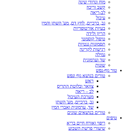
מוח ונדודי שינה
קשב וריכוז
לב-ריאה
עיכול
גב, ברכיים, לחץ דם, מע' השתן והמין
בעיות אורטופדיות
הריון ולידה
טיפול קוסמטי
תסמונות גנטיות
רגישות לקרינה
גמילה
שד וערמונית
שונות
טור גוף-נפש
טורים בנושא גוף ונפש
ראש
צוואר ובלוטת התריס
לב – ריאה
מערכת העיכול
גב, ברכיים, מע' השתן
שד, ערמונית ואברי המין
טורים בנושאים שונים
טיפים
ריפוי ואורח חיים בריא
שיעורי פרשת השבוע